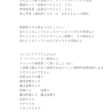
かんな（弓最大品質２２．５？）１４Ｌｖで２１増加
裁縫キット（品質ボーナス１１．２５）
料理道具系（品質ボーナス１１．２５）
釣り竿系（成功率１５％ or 大きさ１５ｃｍ増加）
戦闘系スキル系をつけたっていい
足だと１５Ｌｖでスピンスパートダメ１８０％増加など
手だと１５Ｌｖでデトネーション範囲１．５ｍ増加など
頭だと１５Ｌｖでリボルブダメ３０％増加など
ついでにアイブラムさんの
フィーバーシーズン商店から
スペシャル秘薬買って使いましょうね！
１回限り購入できて使用すればイベント期間中効果持続します
５万ゴールドですよん。
効果は以下の通り
物理攻撃力１５
魔法攻撃力１５
防御１０ 保護５
魔法防御１０ 魔法保護５
生命５００
マナ５００
スタミナ５００