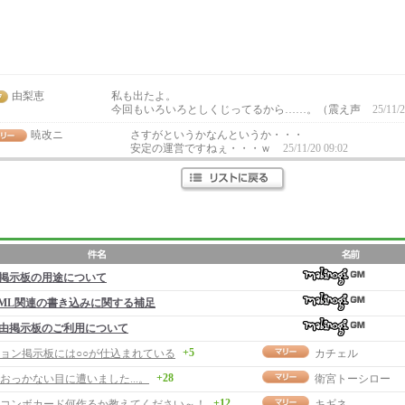
由梨恵
私も出たよ。
今回もいろいろとしくじってるから……。（震え声
25/11/2
暁改ニ
さすがというかなんというか・・・
安定の運営ですねぇ・・・ｗ
25/11/20 09:02
掲示板の用途について
ML関連の書き込みに関する補足
由掲示板のご利用について
+5
ョン掲示板には○○が仕込まれている
カチェル
+28
おっかない目に遭いました...。
衛宮トーシロー
+12
コンボカード何作るか教えてください～！
キギネ