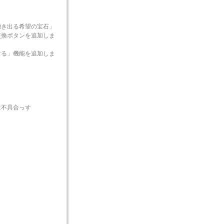
。
湧き出る希望の宝石」
交換ボタンを追加しま
する」機能を追加しま
は不具合っす