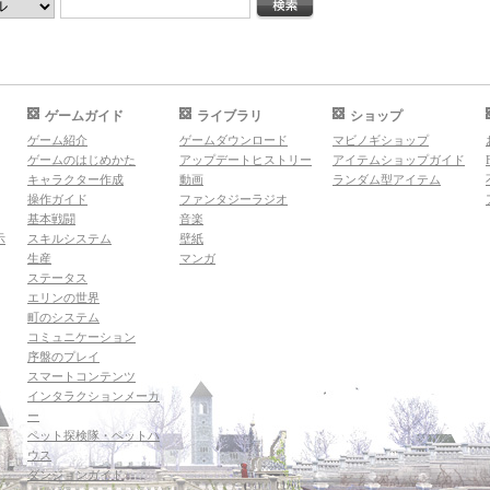
ゲームガイド
ライブラリ
ショップ
ゲーム紹介
ゲームダウンロード
マビノギショップ
ゲームのはじめかた
アップデートヒストリー
アイテムショップガイド
キャラクター作成
動画
ランダム型アイテム
操作ガイド
ファンタジーラジオ
基本戦闘
音楽
示
スキルシステム
壁紙
生産
マンガ
ステータス
エリンの世界
町のシステム
コミュニケーション
序盤のプレイ
スマートコンテンツ
インタラクションメーカ
ー
ペット探検隊・ペットハ
ウス
ダンジョンガイド