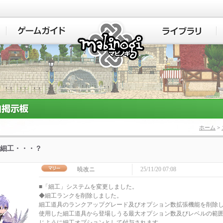
マビノギ
ホーム
>
細工・・・？
暁改ニ
25/11/20 07:08
■「細工」システムを変更しました。
◆細工ランクを削除しました。
細工道具のランクアップグレード及びオプション数拡張機能を削除
使用した細工道具から登場しうる最大オプション数及びレベルの範
じように細工オプションとして付与されます。