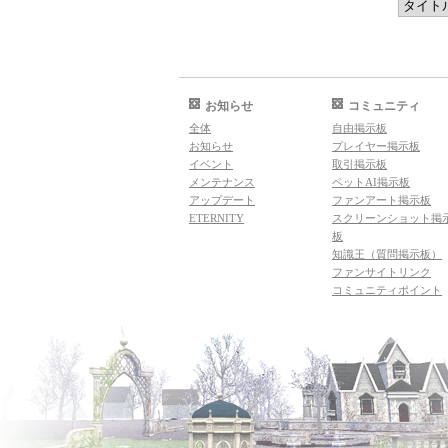
お知らせ
コミュニティ
全体
自由掲示板
お知らせ
プレイヤー掲示板
イベント
取引掲示板
メンテナンス
ペットAI掲示板
アップデート
ファンアート掲示板
ETERNITY
スクリーンショット掲
板
知識王（質問掲示板）
ファンサイトリンク
コミュニティポイント