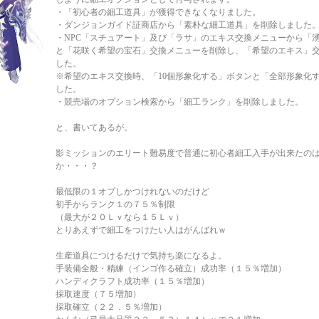
・「初心者の細工道具」が獲得できなくなりました。
・ダンジョンガイド証商店から「素朴な細工道具」を削除しました
・NPC「スチュアート」及び「ラサ」のエキス交換メニューから「
と「花咲く希望の宝石」交換メニューを削除し、「希望のエキス」
した。
※希望のエキス交換時、「10個形象化する」ボタンと「全部形象化
した。
・競売場のオプション検索から「細工ランク」を削除しました。
と、書いてあるが。
影ミッションのエリート難易度で普通に初心者細工入手が出来たの
か・・・？
最低限の１オプしかつけれないのだけど
初手からランク１の７５％制限
（最大が２０Ｌｖなら１５Ｌｖ）
とりあえずで細工をつけたい人はがんばれｗ
生産道具につけるだけで気持ち楽になるよ。
手装備全般・精練（インゴ作る確立）成功率（１５％増加）
ハンディクラフト成功率（１５％増加）
採取速度（７５増加）
採取確立（２２．５％増加）