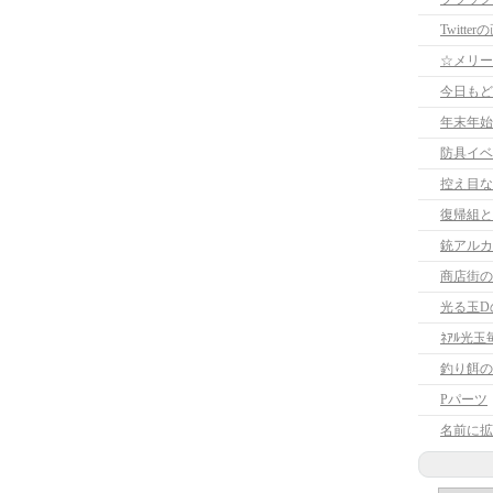
Twitte
☆メリー
今日もど
年末年始
防具イベ
控え目な
復帰組と
銃アルカ
商店街の
光る玉D
ﾈｱﾙ光
釣り餌の
Pパーツ
名前に拡張