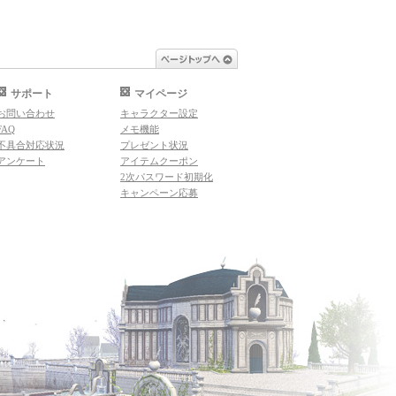
ページトップへ
サポート
マイページ
お問い合わせ
キャラクター設定
FAQ
メモ機能
不具合対応状況
プレゼント状況
アンケート
アイテムクーポン
2次パスワード初期化
キャンペーン応募