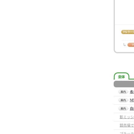
各
M
自
影ミッシ
競売場で
ブラック