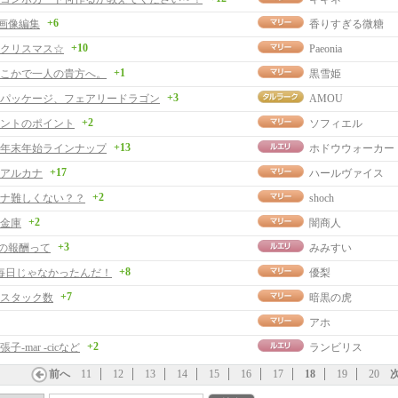
+6
rの画像編集
香りすぎる微糖
+10
クリスマス☆
Paeonia
+1
こかで一人の貴方へ。
黒雪姫
+3
パッケージ、フェアリードラゴン
AMOU
+2
ントのポイント
ソフィエル
+13
年末年始ラインナップ
ホドウウォーカー
+17
アルカナ
ハールヴァイス
+2
ナ難しくない？？
shoch
+2
金庫
闇商人
+3
の報酬って
みみすい
+8
玉毎日じゃなかったんだ！
優梨
+7
スタック数
暗黒の虎
アホ
+2
子-mar -cicなど
ランビリス
前へ
11
12
13
14
15
16
17
18
19
20