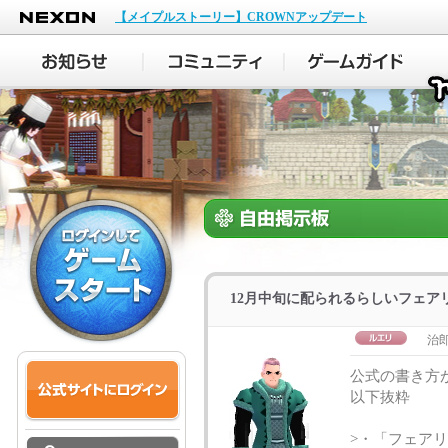
NEXON
【メイプルストーリー】CROWNアップデート
12月中旬に配られるらしいフェア
治
公式の書き方
以下抜粋
>・「フェアリ