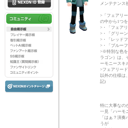
メンテナンス後 
>「フェアリ
の中から1つ
>・「フェアリ
>・「グリー
>・「レッド
>・「ブルー
>※特別な色
ラゴン）は、
ーモニースキ
>フェアリー
以外の仕様は、
記)
特に大事なの
一見「ハーモ
「はぁ？演奏
うが