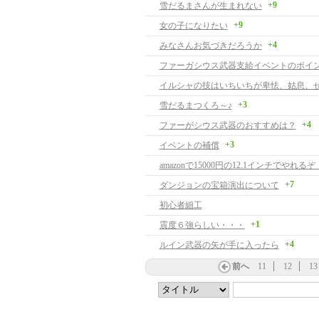
+9
雪だるまさんが生まれない
+9
女の子になりたい
+4
みなさんお気づきだろうか
イルシャの技はいちいちが卑怯、姑息、
+3
雪だるまつくろ～♪
+4
ファーがシウス武器のおすすめは？
+3
イベントの補償
amazonで15000円の12.1インチでやれるぞ！
+7
ダンジョンの宝箱演出について
初心者細工
+1
震度６強らしい・・・
+4
ルイン武器の矢が手に入ったら
前へ
11
12
13