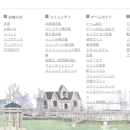
お知らせ
コミュニティ
ゲームガイド
全体
自由掲示板
ゲーム紹介
ゲ
お知らせ
プレイヤー掲示板
ゲームのはじめかた
ア
イベント
取引掲示板
キャラクター作成
動
メンテナンス
ペットAI掲示板
操作ガイド
フ
アップデート
ファンアート掲示板
基本戦闘
音
ETERNITY
スクリーンショット掲示
スキルシステム
壁
板
生産
マ
知識王（質問掲示板）
ステータス
ファンサイトリンク
エリンの世界
コミュニティポイント
町のシステム
コミュニケーション
序盤のプレイ
スマートコンテンツ
インタラクションメーカ
ー
ペット探検隊・ペットハ
ウス
ダンジョンガイド
マギグラフィ