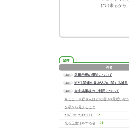
に出来るから
各掲示板の用途について
MML関連の書き込みに関する補足
自由掲示板のご利用について
今ここ ※皆さんはどの辺りor最近いか
交易から見えること
ﾅﾝﾊﾞｰﾜﾝﾆﾅﾗﾅｸﾃﾓｲｲｰ
+2
+21
光る玉生活をする者