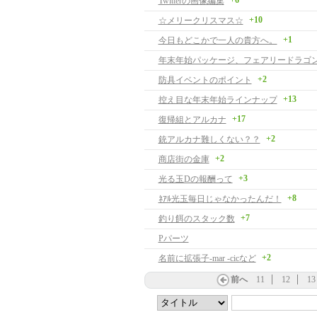
+6
Twitterの画像編集
+10
☆メリークリスマス☆
+1
今日もどこかで一人の貴方へ。
年末年始パッケージ、フェアリードラゴ
+2
防具イベントのポイント
+13
控え目な年末年始ラインナップ
+17
復帰組とアルカナ
+2
銃アルカナ難しくない？？
+2
商店街の金庫
+3
光る玉Dの報酬って
+8
ﾈｱﾙ光玉毎日じゃなかったんだ！
+7
釣り餌のスタック数
Pパーツ
+2
名前に拡張子-mar -cicなど
前へ
11
12
13