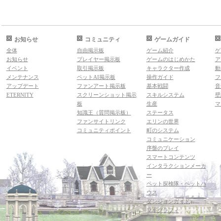
お知らせ
コミュニティ
ゲームガイド
全体
自由掲示板
ゲーム紹介
ゲ
お知らせ
プレイヤー掲示板
ゲームのはじめかた
ア
イベント
取引掲示板
キャラクター作成
動
メンテナンス
ペットAI掲示板
操作ガイド
フ
アップデート
ファンアート掲示板
基本戦闘
音
ETERNITY
スクリーンショット掲示
スキルシステム
壁
板
生産
マ
知識王（質問掲示板）
ステータス
ファンサイトリンク
エリンの世界
コミュニティポイント
町のシステム
コミュニケーション
序盤のプレイ
スマートコンテンツ
インタラクションメーカ
ー
ペット探検隊・ペットハ
ウス
ダンジョンガイド
マギグラフィ