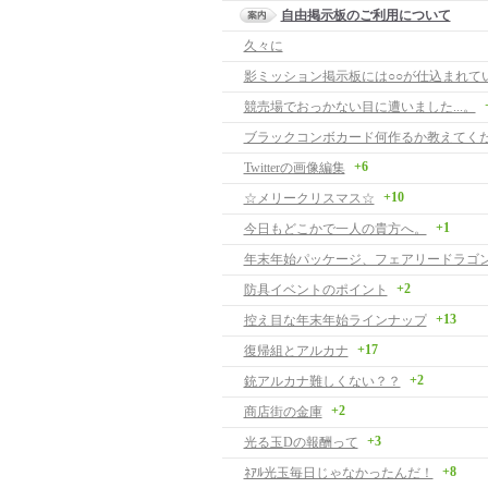
自由掲示板のご利用について
久々に
影ミッション掲示板には○○が仕込まれて
競売場でおっかない目に遭いました...。
ブラックコンボカード何作るか教えてく
+6
Twitterの画像編集
+10
☆メリークリスマス☆
+1
今日もどこかで一人の貴方へ。
年末年始パッケージ、フェアリードラゴ
+2
防具イベントのポイント
+13
控え目な年末年始ラインナップ
+17
復帰組とアルカナ
+2
銃アルカナ難しくない？？
+2
商店街の金庫
+3
光る玉Dの報酬って
+8
ﾈｱﾙ光玉毎日じゃなかったんだ！