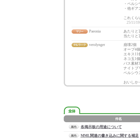
・ペルシ
・他ギア
これくら
25/11/19
Paeonia
あたりと
当たりと言
verolynger
崩壊2個
オーブ4
エキス11
ネコ玉1
バス素材3
ナイトブ
ペルシウ
おいしか
各掲示板の用途について
MML関連の書き込みに関する補足