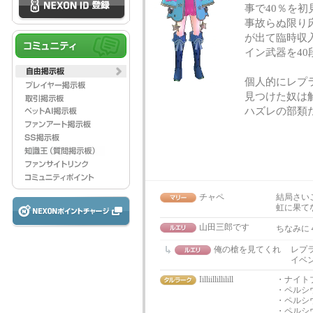
事で40％を
事故らぬ限り
が出て臨時収
イン武器を4
個人的にレプ
見つけた奴は
ハズレの部類
チャペ
結局さい
虹に果て
山田三郎です
ちなみに
俺の槍を見てくれ
レプラ
イベン
Iilliillillilill
・ナイト
・ペルシ
・ペルシ
・ペルシ