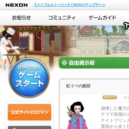
NEXON
【メイプルストーリー】CROWNアップデート
虹イベの総括
フ
崩壊した魔力
テフで深淵の
ナイトブリン
普段から全く