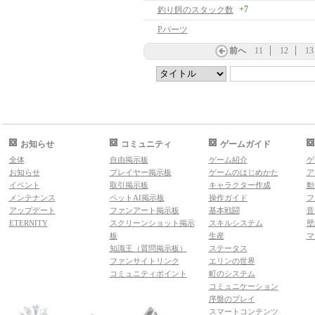
+7
釣り餌のスタック数
Pパーツ
前へ
11
12
13
お知らせ
コミュニティ
ゲームガイド
全体
自由掲示板
ゲーム紹介
ゲ
お知らせ
プレイヤー掲示板
ゲームのはじめかた
ア
イベント
取引掲示板
キャラクター作成
動
メンテナンス
ペットAI掲示板
操作ガイド
フ
アップデート
ファンアート掲示板
基本戦闘
音
ETERNITY
スクリーンショット掲示
スキルシステム
壁
板
生産
マ
知識王（質問掲示板）
ステータス
ファンサイトリンク
エリンの世界
コミュニティポイント
町のシステム
コミュニケーション
序盤のプレイ
スマートコンテンツ