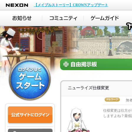
NEXON
【メイプルストーリー】CROWNアップデート
ニューライズ仕様変更
無
仕様変更は仕方が
しますよね？最低