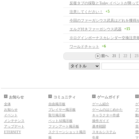
反復タブの採取とToday イベントが降っ
+5
注意してください！
今回のファーガシウス武具はどれを獲得
+15
エルグ付きファーガシウス武器
※ログインボーナスカレンダー交換注意
+6
ワールドチャット
前へ
21
22
23
お知らせ
コミュニティ
ゲームガイド
全体
自由掲示板
ゲーム紹介
ゲ
お知らせ
プレイヤー掲示板
ゲームのはじめかた
ア
イベント
取引掲示板
キャラクター作成
動
メンテナンス
ペットAI掲示板
操作ガイド
フ
アップデート
ファンアート掲示板
基本戦闘
音
ETERNITY
スクリーンショット掲示
スキルシステム
壁
板
生産
マ