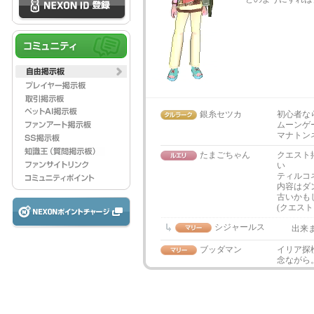
銀糸セツカ
初心者な
ムーンゲ
マナトン
たまごちゃん
クエスト
い
ティルコ
内容はダ
古いかも
(クエス
シジャールス
出来
ブッダマン
イリア探
念ながら