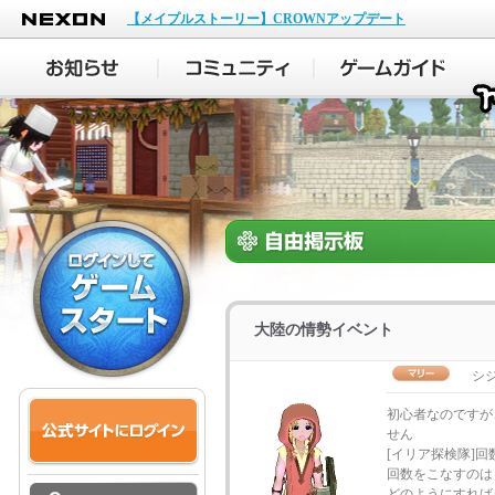
NEXON
【メイプルストーリー】CROWNアップデート
大陸の情勢イベント
シ
初心者なのですが
せん
[イリア探検隊]回
回数をこなすのは
どのようにすれば