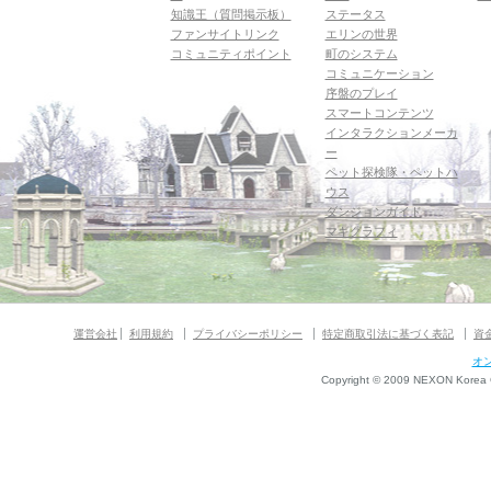
知識王（質問掲示板）
ステータス
ファンサイトリンク
エリンの世界
コミュニティポイント
町のシステム
コミュニケーション
序盤のプレイ
スマートコンテンツ
インタラクションメーカ
ー
ペット探検隊・ペットハ
ウス
ダンジョンガイド
マギグラフィ
運営会社
利用規約
プライバシーポリシー
特定商取引法に基づく表記
資
オ
Copyright © 2009 NEXON Korea Co