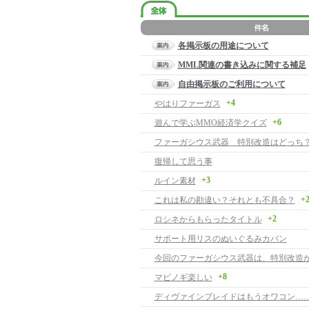
各掲示板の用途について
MML関連の書き込みに関する補足
自由掲示板のご利用について
+4
やはりファーガス
+6
遊んで学ぶMMO経済学クイズ
ファーガシウス武器 特別改造はどっち
復帰して思う事
+3
ルイン素材
+
これは私の勘違い？それとも不具合？
+2
ロシネからもらったタイトル
サポート用リスのぬいぐるみカバン
今回のファーガシウス武器は、特別改造が
+8
マビノギ楽しい
ディヴァインブレイドはもうオワコン…