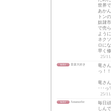
世界
あか
トン
奴隷
で売
よう
ネク
ロに
早く
25/11
音楽大好き
竜さ
っ！
竜さん
･･･
25/11
Antamorfee
毎日
しん