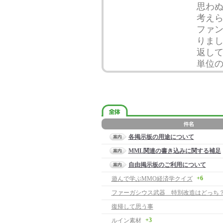
思わ
考え
ファ
りま
返し
単位
各掲示板の用途について
MML関連の書き込みに関する補足
自由掲示板のご利用について
+6
遊んで学ぶMMO経済学クイズ
ファーガシウス武器 特別改造はどっち
復帰して思う事
+3
ルイン素材