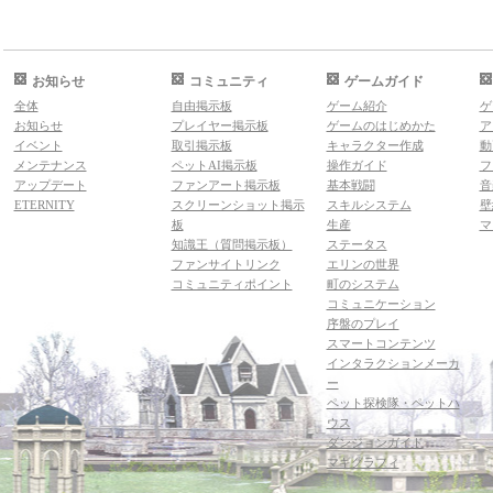
お知らせ
コミュニティ
ゲームガイド
全体
自由掲示板
ゲーム紹介
ゲ
お知らせ
プレイヤー掲示板
ゲームのはじめかた
ア
イベント
取引掲示板
キャラクター作成
動
メンテナンス
ペットAI掲示板
操作ガイド
フ
アップデート
ファンアート掲示板
基本戦闘
音
ETERNITY
スクリーンショット掲示
スキルシステム
壁
板
生産
マ
知識王（質問掲示板）
ステータス
ファンサイトリンク
エリンの世界
コミュニティポイント
町のシステム
コミュニケーション
序盤のプレイ
スマートコンテンツ
インタラクションメーカ
ー
ペット探検隊・ペットハ
ウス
ダンジョンガイド
マギグラフィ