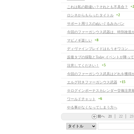
+
これは私の勘違い？それとも不具合？
+2
ロシネからもらったタイトル
サポート用リスのぬいぐるみカバン
今回のファーガシウス武器は、特別改造が
+8
マビノギ楽しい
ディヴァインブレイドはもうオワコン…
反復タブの採取とToday イベントが降っ
+5
注意してください！
今回のファーガシウス武具はどれを獲得
+15
エルグ付きファーガシウス武器
※ログインボーナスカレンダー交換注意
+6
ワールドチャット
やる事がなくなってしまう方へ
前へ
21
22
23