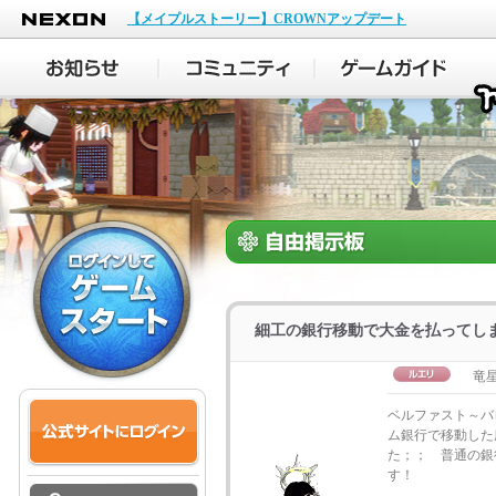
NEXON
【メイプルストーリー】CROWNアップデート
細工の銀行移動で大金を払ってし
竜
ベルファスト～バ
ム銀行で移動した
た；； 普通の銀
す！