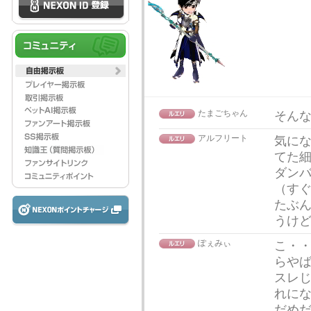
たまごちゃん
そんな
アルフリート
気に
てた
ダンバ
（すぐ
たぶ
うけ
ぽぇみぃ
こ・
らや
スレじ
れに
だめ