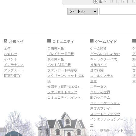
前へ
11
12
13
お知らせ
コミュニティ
ゲームガイド
全体
自由掲示板
ゲーム紹介
ゲ
お知らせ
プレイヤー掲示板
ゲームのはじめかた
ア
イベント
取引掲示板
キャラクター作成
動
メンテナンス
ペットAI掲示板
操作ガイド
フ
アップデート
ファンアート掲示板
基本戦闘
音
ETERNITY
スクリーンショット掲示
スキルシステム
壁
板
生産
マ
知識王（質問掲示板）
ステータス
ファンサイトリンク
エリンの世界
コミュニティポイント
町のシステム
コミュニケーション
序盤のプレイ
スマートコンテンツ
インタラクションメーカ
ー
ペット探検隊・ペットハ
ウス