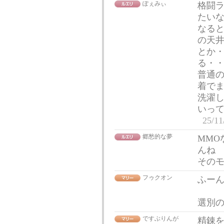
ぽぇみぃ
格闘ラ
たい
なる
の天井は
とか
る・
普通
着で
洗濯
いっ
25/11
郷愁的な夢
MMO
んね
その
フゥクオン
ふー
選別
ですぶりんが
精錬