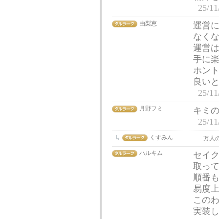
25/11
由梨恵
運営
なく
運営
手に
ホン
良い
25/11
月野フミ
キミ
25/11
くすみん
万人
ハルキム
セイ
取っ
順番
易度
この
実装