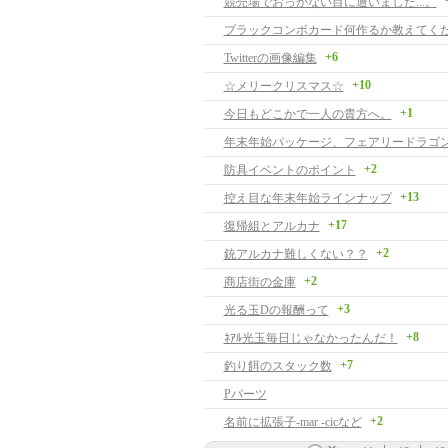
競売場でおっかない目に遭いました...。
ブラックコンボカード何作るか教えてく
+6
Twitterの画像編集
+10
☆メリークリスマス☆
+1
今日もどこかで一人の貴方へ。
年末年始パッケージ、フェアリードラゴ
+2
防具イベントのポイント
+13
控え目な年末年始ラインナップ
+17
復帰組とアルカナ
+2
銃アルカナ難しくない？？
+2
商店街の金庫
+3
光る玉Dの報酬って
+8
ﾈｱﾙ光玉毎日じゃなかったんだ！
+7
釣り餌のスタック数
Pパーツ
+2
名前に拡張子-mar -cicなど