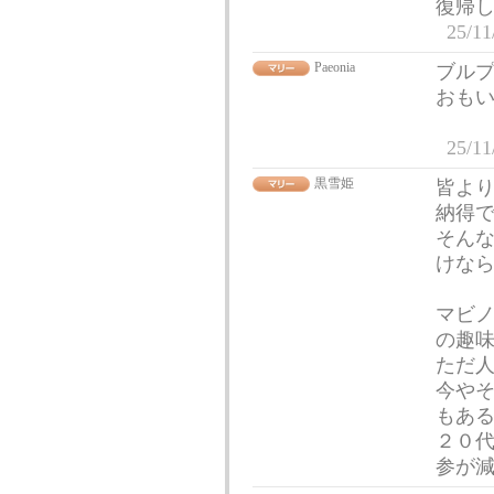
復帰
25/11
Paeonia
ブルプ
おも
25/11
黒雪姫
皆よ
納得
そん
けな
マビ
の趣
ただ
今や
もあ
２０
参が