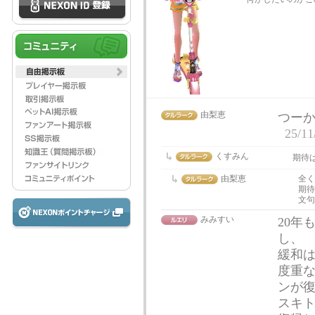
由梨恵
つー
25/11
くすみん
期待
由梨恵
全く
期待
文句
みみすい
20年
し、
緩和
度重
ンが
スキ