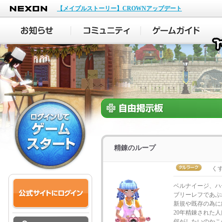
NEXON
【メイプルストーリー】CROWNアップデート
精錬のループ
く
ベルナイージ、ハ
ブリーレフであぶ
新規や既存の為に
20年精錬された
何がしたいのかこ