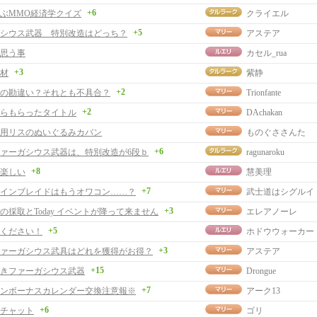
+6
ぶMMO経済学クイズ
クライエル
+5
シウス武器 特別改造はどっち？
アステア
思う事
カセル_rua
+3
材
紫静
+2
の勘違い？それとも不具合？
Trionfante
+2
らもらったタイトル
DAchakan
用リスのぬいぐるみカバン
ものぐささんた
+6
ァーガシウス武器は、特別改造が6段ｂ
ragunaroku
+8
楽しい
慧美理
+7
インブレイドはもうオワコン……？
武士道はシグルイ
+3
の採取とToday イベントが降って来ません
エレアノーレ
+5
ください！
ホドウウォーカー
+3
ァーガシウス武具はどれを獲得がお得？
アステア
+15
きファーガシウス武器
Drongue
+7
ンボーナスカレンダー交換注意報※
アーク13
+6
チャット
ゴリ