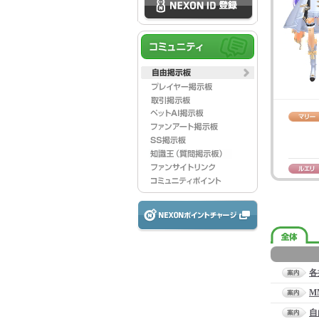
各
M
自