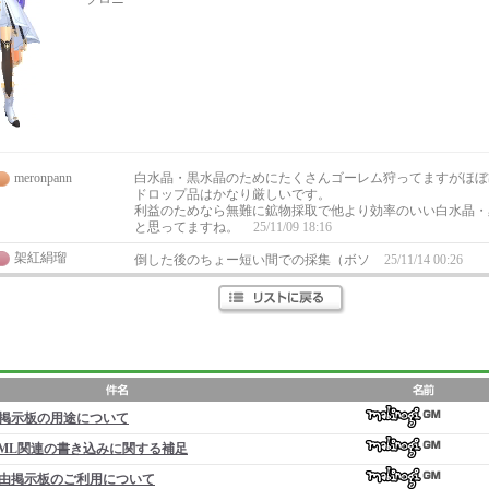
meronpann
白水晶・黒水晶のためにたくさんゴーレム狩ってますがほぼ
ドロップ品はかなり厳しいです。
利益のためなら無難に鉱物採取で他より効率のいい白水晶・
と思ってますね。
25/11/09 18:16
架紅絹瑠
倒した後のちょー短い間での採集（ボソ
25/11/14 00:26
掲示板の用途について
ML関連の書き込みに関する補足
由掲示板のご利用について