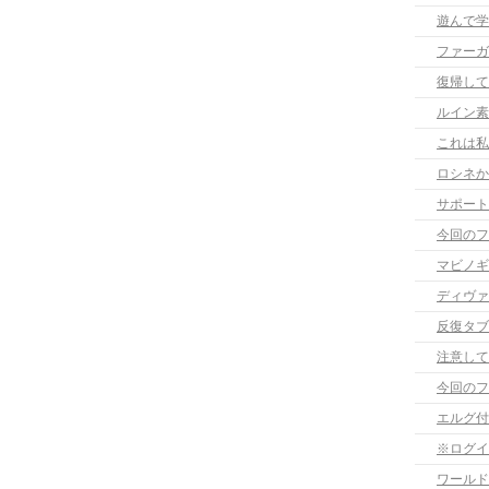
遊んで学
ファーガ
復帰して
ルイン素
これは私
ロシネか
サポート
今回のフ
マビノギ
ディヴァ
反復タブ
注意して
今回のフ
エルグ付
※ログイ
ワールド