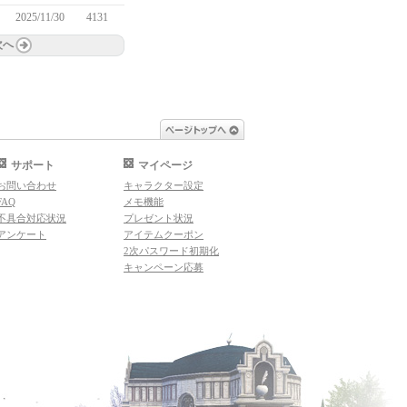
2025/11/30
4131
次へ
ページトップへ
サポート
マイページ
お問い合わせ
キャラクター設定
FAQ
メモ機能
不具合対応状況
プレゼント状況
アンケート
アイテムクーポン
2次パスワード初期化
キャンペーン応募