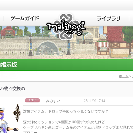
マビノギ
ホーム
>
ハ物々交換の
みみすい
25/11/09 17:14
対象アイテム、ドロップ率めっちゃ低くないですか？
森の浄化ミッションで4種類は100個ずつ集めたけど、
ケーブサハギン産とゴーレム産のアイテムが現物ドロップまだ見れ
ブロニー