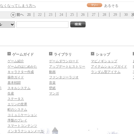
なくなってしまう方へ
あるそる
前へ
21
22
23
24
25
26
27
28
29
30
ゲームガイド
ライブラリ
ショップ
ゲーム紹介
ゲームダウンロード
マビノギショップ
ゲームのはじめかた
アップデートヒストリー
アイテムショップガイド
キャラクター作成
動画
ランダム型アイテム
操作ガイド
ファンタジーラジオ
基本戦闘
音楽
示
スキルシステム
壁紙
生産
マンガ
ステータス
エリンの世界
町のシステム
コミュニケーション
序盤のプレイ
スマートコンテンツ
インタラクションメーカ