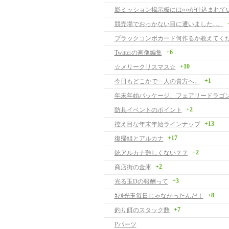
影ミッション掲示板には○○が仕込まれて
競売場でおっかない目に遭いました...。
ブラックコンボカード何作るか教えてく
+6
Twitterの画像編集
+10
☆メリークリスマス☆
+1
今日もどこかで一人の貴方へ。
年末年始パッケージ、フェアリードラゴ
+2
防具イベントのポイント
+13
控え目な年末年始ラインナップ
+17
復帰組とアルカナ
+2
銃アルカナ難しくない？？
+2
商店街の金庫
+3
光る玉Dの報酬って
+8
ﾈｱﾙ光玉毎日じゃなかったんだ！
+7
釣り餌のスタック数
Pパーツ