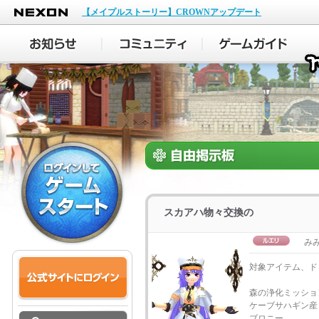
NEXON
【メイプルストーリー】CROWNアップデート
スカアハ物々交換の
み
対象アイテム、ド
森の浄化ミッショ
ケーブサハギン産
ブロニー