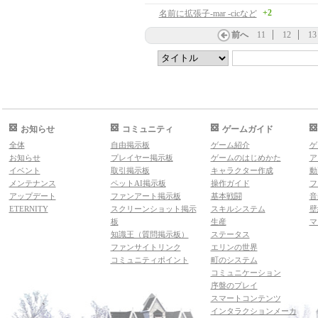
+2
名前に拡張子-mar -cicなど
前へ
11
12
13
お知らせ
コミュニティ
ゲームガイド
全体
自由掲示板
ゲーム紹介
ゲ
お知らせ
プレイヤー掲示板
ゲームのはじめかた
ア
イベント
取引掲示板
キャラクター作成
動
メンテナンス
ペットAI掲示板
操作ガイド
フ
アップデート
ファンアート掲示板
基本戦闘
音
ETERNITY
スクリーンショット掲示
スキルシステム
壁
板
生産
マ
知識王（質問掲示板）
ステータス
ファンサイトリンク
エリンの世界
コミュニティポイント
町のシステム
コミュニケーション
序盤のプレイ
スマートコンテンツ
インタラクションメーカ