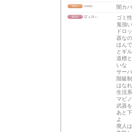
cremo
闇カ
ぽぇみぃ
ゴミ
鬼強
ドロ
器な
ほん
とギ
道標と
いな
サー
階級制
はな
生活
マビ
武器
あと
よ
廃人