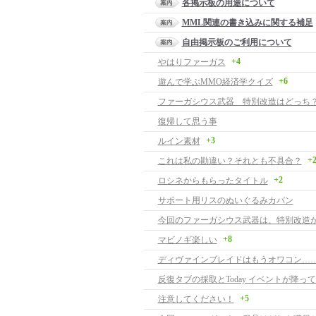
各掲示板の用途について
MML関連の書き込みに関する補足
自由掲示板のご利用について
+4
やはりファーガス
+6
遊んで学ぶMMO経済学クイズ
ファーガシウス武器 特別改造はどっち
復帰して思う事
+3
ルイン素材
+
これは私の勘違い？それとも不具合？
+2
ロシネからもらったタイトル
サポート用リスのぬいぐるみカバン
今回のファーガシウス武器は、特別改造が
+8
マビノギ楽しい
ディヴァインブレイドはもうオワコン…
反復タブの採取とToday イベントが降っ
+5
注意してください！