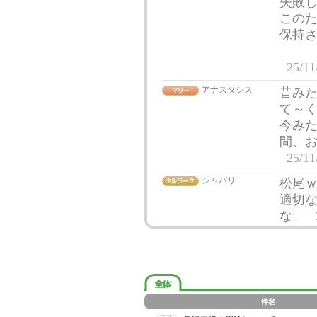
失敗
この
保持
25/11
アナスタシス
昔み
て～
今み
間、
25/11
シャバリ
松尾
適切
な。