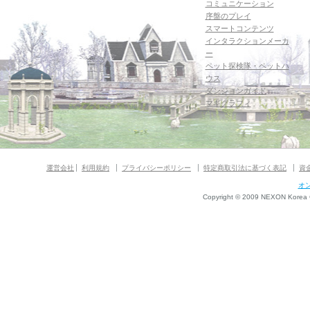
コミュニケーション
序盤のプレイ
スマートコンテンツ
インタラクションメーカ
ー
ペット探検隊・ペットハ
ウス
ダンジョンガイド
マギグラフィ
運営会社
利用規約
プライバシーポリシー
特定商取引法に基づく表記
資
オ
Copyright © 2009 NEXON Korea Co