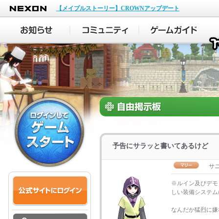
NEXON
【メイプルストーリー】CROWNアップデート
予告にサラッと書いてあるけど
サ
※ルイン及びデモ
しい装備システム
なんだか猛烈に嫌