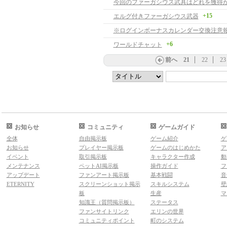
今回のファーガシウス武具はどれを獲得
+15
エルグ付きファーガシウス武器
※ログインボーナスカレンダー交換注意
+6
ワールドチャット
前へ
21
22
23
お知らせ
コミュニティ
ゲームガイド
全体
自由掲示板
ゲーム紹介
ゲ
お知らせ
プレイヤー掲示板
ゲームのはじめかた
ア
イベント
取引掲示板
キャラクター作成
動
メンテナンス
ペットAI掲示板
操作ガイド
フ
アップデート
ファンアート掲示板
基本戦闘
音
ETERNITY
スクリーンショット掲示
スキルシステム
壁
板
生産
マ
知識王（質問掲示板）
ステータス
ファンサイトリンク
エリンの世界
コミュニティポイント
町のシステム