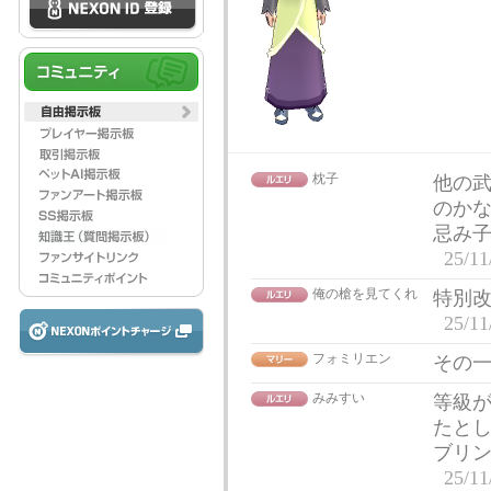
枕子
他の
のか
忌み
25/11
俺の槍を見てくれ
特別改
25/11
フォミリエン
その
みみすい
等級
たと
ブリ
25/11