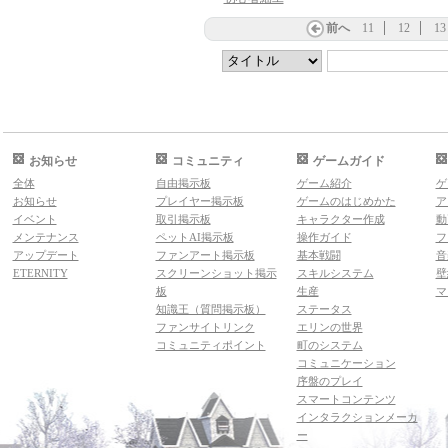
前へ
11
12
13
お知らせ
コミュニティ
ゲームガイド
全体
自由掲示板
ゲーム紹介
ゲ
お知らせ
プレイヤー掲示板
ゲームのはじめかた
ア
イベント
取引掲示板
キャラクター作成
動
メンテナンス
ペットAI掲示板
操作ガイド
フ
アップデート
ファンアート掲示板
基本戦闘
音
ETERNITY
スクリーンショット掲示
スキルシステム
壁
板
生産
マ
知識王（質問掲示板）
ステータス
ファンサイトリンク
エリンの世界
コミュニティポイント
町のシステム
コミュニケーション
序盤のプレイ
スマートコンテンツ
インタラクションメーカ
ー