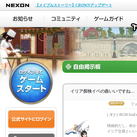
NEXON
【メイプルストーリー】CROWNアップデート
イリア探検イベの曲いいですね…
フ
( ;∀;)つ BGM:IriaEx
情緒的だし、命か
イリア交易といい