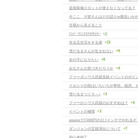
追加装備スロットが使えなくなってる？
今ここ ※皆さんはどの辺りor最近いか
交易から見えること
ﾅﾝﾊﾞｰﾜﾝﾆﾅﾗﾅｸﾃﾓｲｲｰ
+2
+21
光る玉生活をする者
+9
雪だるまさんが生まれない
+9
女の子になりたい
+4
みなさんお気づきだろうか
イルシャの技はいちいちが卑怯、姑息、
+3
雪だるまつくろ～♪
+4
ファーがシウス武器のおすすめは？
+3
イベントの補償
amazonで15000円の12.1インチでやれるぞ！
+7
ダンジョンの宝箱演出について
初心者細工