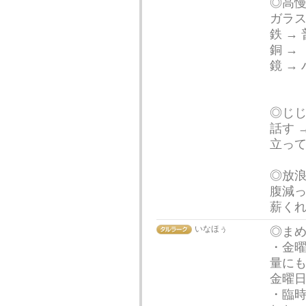
◎高
ガラス
鉄 →
銅 →
鏡 →
◎じ
話す 
立って
◎放
腹減っ
薪くれ
いなほぅ
◎ま
・金曜
量にも
金曜
・臨