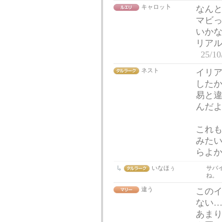
キャロッ卜
なん
マビ
いか
リア
25/10
ネスト
イリ
した
易と違
んだ
これ
みた
らよ
いなほぅ
サバ
ね。
違う
この
ない
あま