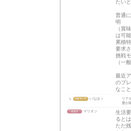
たい
普通
明
（賞
は可
累積
要求
挑戦
（一
最近
のプ
なこ
いなほぅ
リア
運が
マリオン
生活
ると
ただ