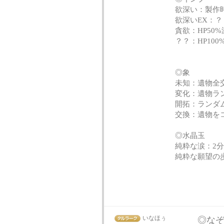
欲深い：製作時
欲深いEX：？
貪欲：HP50
？？：HP10
◎象
未知：遺物全
変化：遺物ラ
開拓：ランダ
交換：遺物を
◎水晶玉
純粋な涙：2分 0
純粋な願望の歩み
いなほぅ
◎な