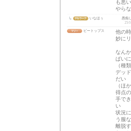
も悪
やら
いなほぅ
愚痴
25/1
ビートップス
他の
妙に
なん
ぱい
（種
デッ
だい
（ほ
得点
手で
い
状況
う服
離脱