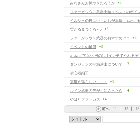
+4
みなさんお気づきだろうか
イルシャの技はいちいちが卑怯、姑息、
+3
雪だるまつくろ～♪
+4
ファーがシウス武器のおすすめは？
+3
イベントの補償
amazonで15000円の12.1インチでやれるぞ！
+7
ダンジョンの宝箱演出について
初心者細工
+1
震度６強らしい・・・
+4
ルイン武器の矢が手に入ったら
+4
やはりファーガス
前へ
11
12
13