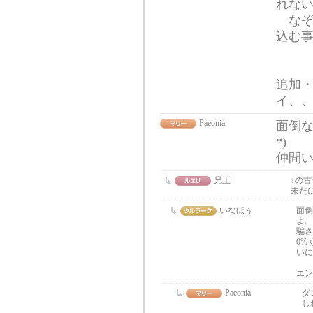
れな
なぞ
込む
追加
イ、
Paeonia
面倒な
*)
仲間
兄王
↓の
未だ
いなほぅ
面倒
よ。
騙さ
0%
いに
エ
Paeonia
ダ
し