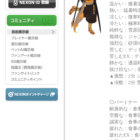
温かい：微暑温
熱い：猛暑時
涼しい：微寒
冷たい：極寒
純粋な：雪原回復
複雑な：ジャング
強烈な：砂漠0.
苦しむ：デッ
苦しむEX：デ
静かな：適温
抜け目ない：
▲激怒：2分 
▲冷酷：2分 
◎パートナー
献身的な：食事
空腹な：食事回復1
誠実な：食事の
疲れた：食事の温
疲れたEX：