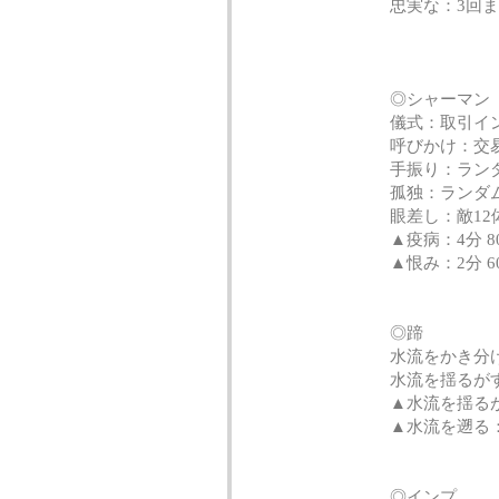
忠実な：3回
◎シャーマン
儀式：取引イ
呼びかけ：交
手振り：ランダ
孤独：ランダ
眼差し：敵12
▲疫病：4分 800
▲恨み：2分 600
◎蹄
水流をかき分け
水流を揺るがす
▲水流を揺るがす
▲水流を遡る：
◎インプ