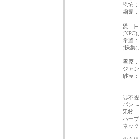
恐怖
幽霊
愛：目
(NP
希望
(採集
雪原：
ジャン
砂漠
◎不
パン 
果物 
ハーブ
ネック