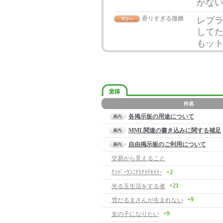
かな
香りすぎる微糖
レプ
して
もッ
各掲示板の用途について
MML関連の書き込みに関する補足
自由掲示板のご利用について
交易から見えること
ﾅﾝﾊﾞｰﾜﾝﾆﾅﾗﾅｸﾃﾓｲｲｰ
+2
+21
光る玉生活をする者
+9
雪だるまさんが生まれない
+9
女の子になりたい