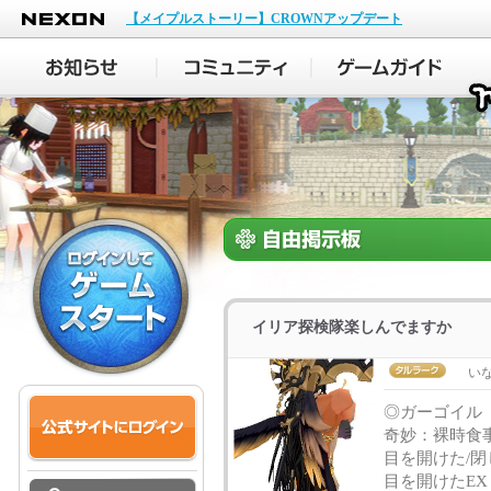
NEXON
【メイプルストーリー】CROWNアップデート
イリア探検隊楽しんでますか
い
◎ガーゴイル
奇妙：裸時食
目を開けた/閉じ
目を開けたEX：