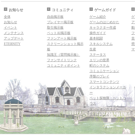
お知らせ
コミュニティ
ゲームガイド
全体
自由掲示板
ゲーム紹介
ゲ
お知らせ
プレイヤー掲示板
ゲームのはじめかた
ア
イベント
取引掲示板
キャラクター作成
動
メンテナンス
ペットAI掲示板
操作ガイド
フ
アップデート
ファンアート掲示板
基本戦闘
音
ETERNITY
スクリーンショット掲示
スキルシステム
壁
板
生産
マ
知識王（質問掲示板）
ステータス
ファンサイトリンク
エリンの世界
コミュニティポイント
町のシステム
コミュニケーション
序盤のプレイ
スマートコンテンツ
インタラクションメーカ
ー
ペット探検隊・ペットハ
ウス
ダンジョンガイド
マギグラフィ