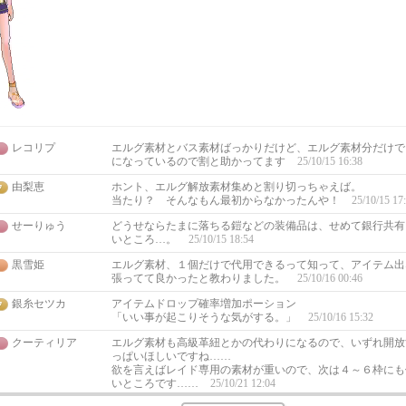
レコリプ
エルグ素材とバス素材ばっかりだけど、エルグ素材分だけでも
になっているので割と助かってます
25/10/15 16:38
由梨恵
ホント、エルグ解放素材集めと割り切っちゃえば。
当たり？ そんなもん最初からなかったんや！
25/10/15 17
せーりゅう
どうせならたまに落ちる鎧などの装備品は、せめて銀行共有
いところ…。
25/10/15 18:54
黒雪姫
エルグ素材、１個だけで代用できるって知って、アイテム出
張ってて良かったと教わりました。
25/10/16 00:46
銀糸セツカ
アイテムドロップ確率増加ポーション
「いい事が起こりそうな気がする。」
25/10/16 15:32
クーティリア
エルグ素材も高級革紐とかの代わりになるので、いずれ開放
っぱいほしいですね……
欲を言えばレイド専用の素材が重いので、次は４～６枠にも
いところです……
25/10/21 12:04