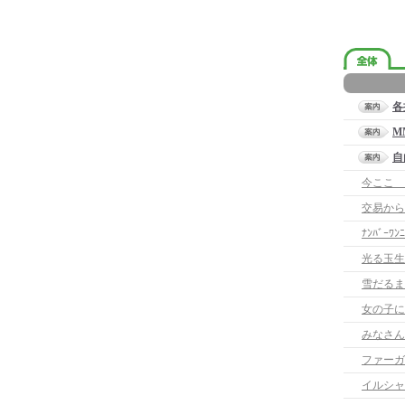
各
M
自
今ここ 
交易から
ﾅﾝﾊﾞｰﾜﾝﾆ
光る玉生
雪だるま
女の子に
みなさん
イルシャ