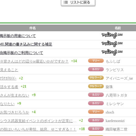
掲示板の用途について
ML関連の書き込みに関する補足
由掲示板のご利用について
+14
※皆さんはどの辺りor最近いかがですか？
もふしば
見えること
ランビリス
ﾅﾗﾅｸﾃﾓｲｲｰ
+2
アイバニーズ_tar
+21
活をする者
旋珠
+9
さんが生まれない
八咫羽トガタ
+9
なりたい
ミレシヤン
+4
お気づきだろうか
shoch
+2
ファーガシウス武器支給イベントのポイントが正常に付与されない
kaedemomizi
+18
の技はいちいちが卑怯、姑息、せこすぎる！！
織田敏憲二世