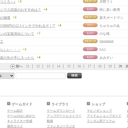
+3
つくろ～♪
月野フミ
+4
シウス武器のおすすめは？
特に多い夜用
+3
の補償
楽天ガードマン
+4
nで15000円の12.1インチでやれるぞ！??
ちゅちゅのあ
+7
ンの宝箱演出について
のな様
工
Iilliillillilill
+1
らしい・・・
SA2
+4
器の矢が手に入ったら
みみすい
前へ
11
12
13
14
15
16
17
18
19
20
ゲームガイド
ライブラリ
ショップ
ゲーム紹介
ゲームダウンロード
マビノギショップ
ゲームのはじめかた
アップデートヒストリー
アイテムショップガイド
キャラクター作成
動画
ランダム型アイテム
操作ガイド
ファンタジーラジオ