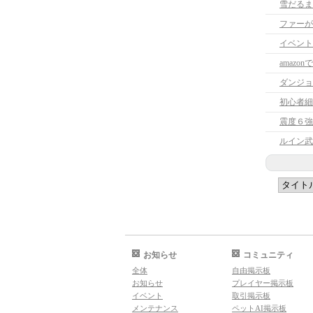
雪だるま
ファーが
イベント
amazo
ダンジョ
初心者細
震度６強
ルイン武
お知らせ
コミュニティ
全体
自由掲示板
お知らせ
プレイヤー掲示板
イベント
取引掲示板
メンテナンス
ペットAI掲示板