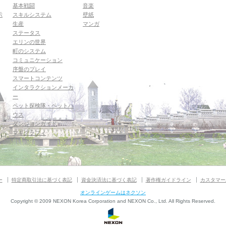
基本戦闘
音楽
示
スキルシステム
壁紙
生産
マンガ
ステータス
エリンの世界
町のシステム
コミュニケーション
序盤のプレイ
スマートコンテンツ
インタラクションメーカ
ー
ペット探検隊・ペットハ
ウス
ダンジョンガイド
マギグラフィ
ー
特定商取引法に基づく表記
資金決済法に基づく表記
著作権ガイドライン
カスタマー
オンラインゲームはネクソン
Copyright © 2009 NEXON Korea Corporation and NEXON Co., Ltd. All Rights Reserved.