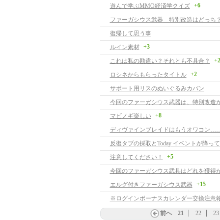
+6
遊んで学ぶMMO経済学クイズ
ファーガシウス武器 特別改造はどっち
復帰して思う事
+3
ルイン素材
+
これは私の勘違い？それとも不具合？
+2
ロシネからもらったタイトル
サポート用リスのぬいぐるみカバン
今回のファーガシウス武器は、特別改造が
+8
マビノギ楽しい
ディヴァインブレイドはもうオワコン…
反復タブの採取とToday イベントが降っ
+5
注意してください！
今回のファーガシウス武具はどれを獲得
+15
エルグ付きファーガシウス武器
※ログインボーナスカレンダー交換注意
前へ
21
22
23