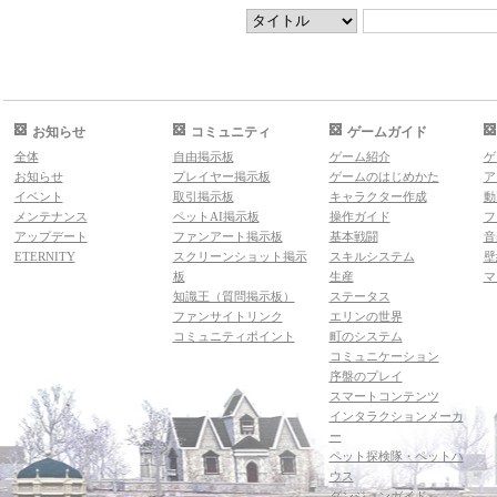
お知らせ
コミュニティ
ゲームガイド
全体
自由掲示板
ゲーム紹介
ゲ
お知らせ
プレイヤー掲示板
ゲームのはじめかた
ア
イベント
取引掲示板
キャラクター作成
動
メンテナンス
ペットAI掲示板
操作ガイド
フ
アップデート
ファンアート掲示板
基本戦闘
音
ETERNITY
スクリーンショット掲示
スキルシステム
壁
板
生産
マ
知識王（質問掲示板）
ステータス
ファンサイトリンク
エリンの世界
コミュニティポイント
町のシステム
コミュニケーション
序盤のプレイ
スマートコンテンツ
インタラクションメーカ
ー
ペット探検隊・ペットハ
ウス
ダンジョンガイド