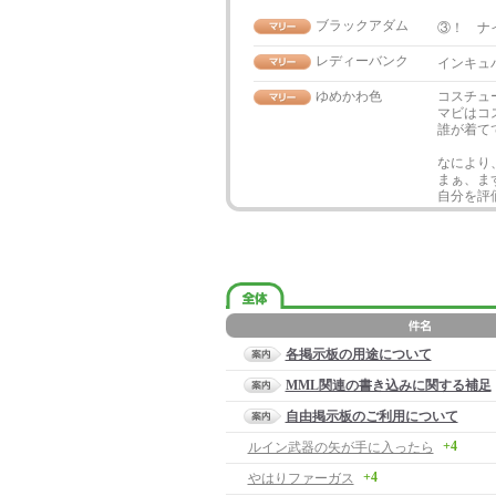
ブラックアダム
③！ ナ
レディーバンク
インキュバ
ゆめかわ色
コスチュ
マビはコ
誰が着て
なにより
まぁ、ま
自分を評
各掲示板の用途について
MML関連の書き込みに関する補足
自由掲示板のご利用について
+4
ルイン武器の矢が手に入ったら
+4
やはりファーガス