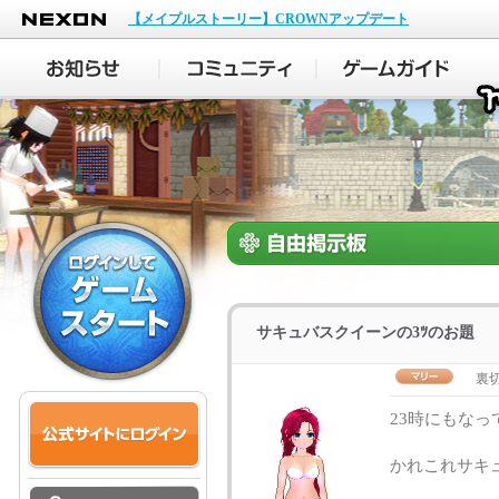
NEXON
【メイプルストーリー】CROWNアップデート
サキュバスクイーンの3ﾂのお題
裏
23時にもな
かれこれサキ