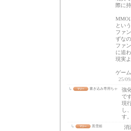
際に
MMO
とい
ファ
ずな
ファ
に追
現実
ゲー
25/09
書き込み専用ちゃ
強
で
現
し
す
黒雪姫
消