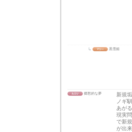
黒雪姫
郷愁的な夢
新規垢
ノギ
あが
現実問
で新規
が出