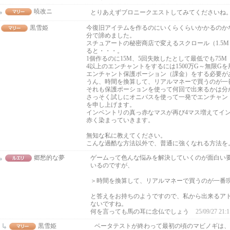
暁改ニ
とりあえずブロニークエストしてみてくださいね
黒雪姫
今復旧アイテムを作るのにいくらくらいかかるのか
分で諦めました。
スチュアートの秘密商店で変えるスクロール（1.5M
ると・・・。
1個作るのに15M、5回失敗したとして最低でも75M
4以上のエンチャントをするには1500万G～無限G
エンチャント保護ポーション（課金）をする必要が
うん、時間を換算して、リアルマネーで買うのが一
それも保護ポーションを使って何回で出来るかは分
さっそく試しにオニバスを使って一発でエンチャン
を申し上げます。
インベントリの真っ赤なマスが再び4マス増えてイ
赤く染まっていきます。
無知な私に教えてください。
こんな過酷な方法以外で、普通に強くなれる方法を
郷愁的な夢
ゲームって色んな悩みを解決していくのが面白い
いるのですが、
＞時間を換算して、リアルマネーで買うのが一番
と答えをお持ちのようですので、私から出来るア
ないですね。
何を言っても馬の耳に念仏でしょう
25/09/27 21:1
黒雪姫
ベータテストが終わって最初の頃のマビノギは、