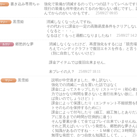
書き込み専用ちゃ
強化で装備が消滅するのっていつの話？ってレベルです
現行の装備も何年使われてるのか知らない感じですし、
んでからのがいいかもです。
25/09/27 09:05
黒雪姫
消滅しなくなったんですね。
その代わりに課金か一定の高難易度条件をクリアしな
くなると・・・。
なるほど！もっと過酷になりましたね！
25/09/27 14:2
郷愁的な夢
消滅しなくなったけど、再度強化をするには「競売場
ろえてハンディクラフトで復旧エキスを作る」と言う
（別に自炊してもいいけど）
課金アイテムでは復旧出来ません。
未プレイの人？
25/09/27 18:11
黒雪姫
説明が中空過ぎました、申し訳ない。
強化での消滅に一点を置いた話ではなく
課金によってスキップしたり（ストーリー（初心者
力ではかなり時間を要さないと進行出来ない故に。脳
ば良いのでしょうけど））
課金によって保護したり（エンチャント不能状態を
トそのものを保持するために）
課金によって付与したり（細工、細工無しとありだ
アに至るまでの時間が圧倒的に違う）
そんな要素が多くて全てはプレイ出来ていませんね
それと買えばいいっていう発想も、郷愁的な夢さん
く知識があるのですね・・・１Ｍ稼ぐのに３時間近
無理な発想で、かつ自炊も知識乏しくて。。。
25