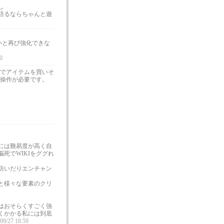
し
語るならちゃんと遊
いと再び強化できな
0
でアイテムを買いそ
操作が必要です。
には難易度が高く自
死でWIKIをググれ
防いだりエンチャン
と様々な要素のクリ
。
はおそらくすごく強
くかかる私には到底
/09/27 18:59