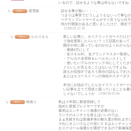
いるので、話せるような事は何もないですね
黒雪姫
話せる事が無い・・・。
つまりは事実でどうしようもないって事なの
ベテランプレイヤーさんがそう言うなら仕方
何か打開策があると思いましたけど、残念で
25/09/29 22:39
ららりえら
新しい記事に、セイクリッドガードだけど
う強化更新したらいい？って話題があって
開示や何に困っているのかがよくわからな
・累積4万にして
・全スキルR1、全グランドマスター取得し
・アルカナ全習得＆レベルカンストして
・使いたいアルカナリンク10にしてくださ
ぐらいしか言えることはないんですよね、
誰もが目指すであろう部分の話なんですけ
あとはエコーストーンの強化やスターダス
本当にお悩みでしたらセイクリッドガード
い記事を立てて現状と困っていることを書
じゃないでしょうか
25/09/30 01:06
暁改ニ
私は２年前に新規登録して
始めた新規プレイヤーですが
最初はエンチャント保護が必要のない
ランクのエンチャを使えばいいのでは。
まぁ失敗すれば装備本体の耐久度が削れます
それにオニバスなどの安いＥＳはエンチャン
かスクロール保護かが選択できるので装備保