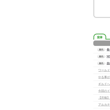
各
M
自
ワールド
やる事が
ギルドへ
今回のイ
【悲報】
アルカナ