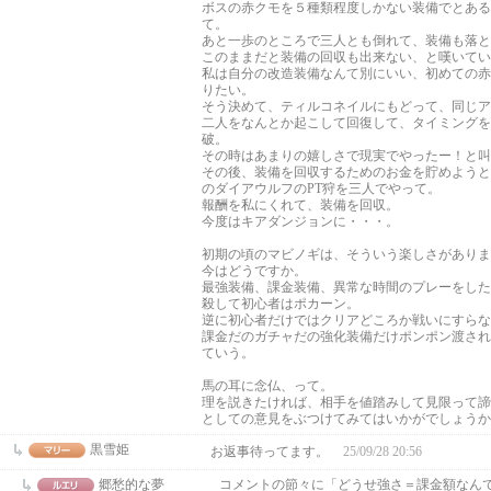
ボスの赤クモを５種類程度しかない装備でとある
て。
あと一歩のところで三人とも倒れて、装備も落と
このままだと装備の回収も出来ない、と嘆いてい
私は自分の改造装備なんて別にいい、初めての赤
りたい。
そう決めて、ティルコネイルにもどって、同じア
二人をなんとか起こして回復して、タイミングを
破。
その時はあまりの嬉しさで現実でやったー！と叫
その後、装備を回収するためのお金を貯めようと
のダイアウルフのPT狩を三人でやって。
報酬を私にくれて、装備を回収。
今度はキアダンジョンに・・・。
初期の頃のマビノギは、そういう楽しさがありま
今はどうですか。
最強装備、課金装備、異常な時間のプレーをした
殺して初心者はポカーン。
逆に初心者だけではクリアどころか戦いにすらな
課金だのガチャだの強化装備だけポンポン渡され
ていう。
馬の耳に念仏、って。
理を説きたければ、相手を値踏みして見限って諦
としての意見をぶつけてみてはいかがでしょう
黒雪姫
お返事待ってます。
25/09/28 20:56
郷愁的な夢
コメントの節々に「どうせ強さ＝課金額なん