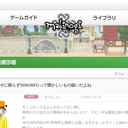
マビノギ
ホーム
>
ギに限らずMMORPGって懐かしいもの扱いだよね
ラブじょい
25/09/27 01:58
ずっとやってる人しかやってない感じ
他所がどの位の人口推移かわからないけど、マビノギは最近は多少
が
今の10代20代のPC所持率も原因とは思いますがもっとサクッと始
物でしょうか。