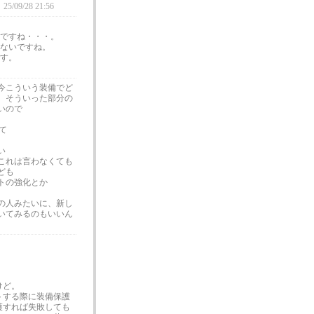
25/09/28 21:56
ですね・・・。
ないですね。
す。
今こういう装備でど
、そういった部分の
いので
て
い
これは言わなくても
ども
トの強化とか
の人みたいに、新し
いてみるのもいいん
けど。
トする際に装備保護
護すれば失敗しても