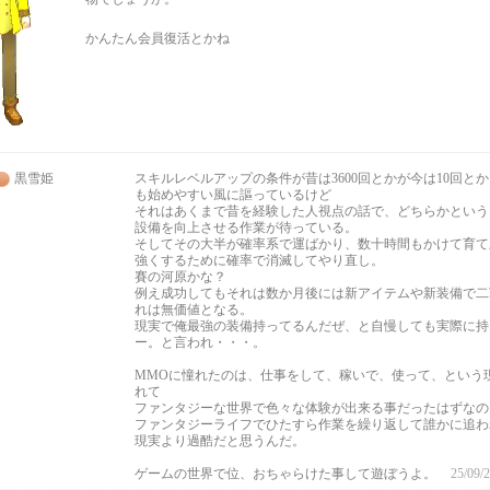
かんたん会員復活とかね
黒雪姫
スキルレベルアップの条件が昔は3600回とかが今は10回と
も始めやすい風に謳っているけど
それはあくまで昔を経験した人視点の話で、どちらかという
設備を向上させる作業が待っている。
そしてその大半が確率系で運ばかり、数十時間もかけて育て
強くするために確率で消滅してやり直し。
賽の河原かな？
例え成功してもそれは数か月後には新アイテムや新装備で二
れは無価値となる。
現実で俺最強の装備持ってるんだぜ、と自慢しても実際に持
ー。と言われ・・・。
MMOに憧れたのは、仕事をして、稼いで、使って、という
れて
ファンタジーな世界で色々な体験が出来る事だったはずなの
ファンタジーライフでひたすら作業を繰り返して誰かに追わ
現実より過酷だと思うんだ。
ゲームの世界で位、おちゃらけた事して遊ぼうよ。
25/09/2