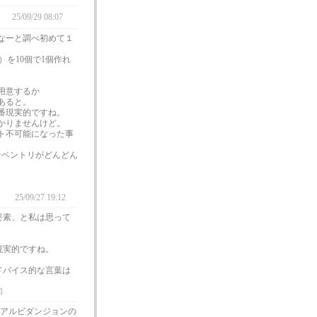
。
25/09/29 08:07
なーと調べ初めて１
）を10個で1個作れ
を用意するか
あると。
番現実的ですね。
かりませんけど。
ト不可能になった事
ンベントリがどんどん
。
25/09/27 19:12
要素、と私は思って
現実的ですね。
ドバイス的な言葉は
1
アルビダンジョンの