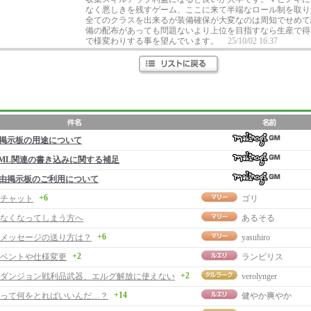
なく悪しきを残すゲーム、ここに来て半端なロール制を取り
全てのクラスを出来るが装備確保が大変なのは周知でせめて
備の配布があっても問題ないより上位を目指すなら生産で得るな
で様変わりする事を望んでいます。
25/10/02 16:37
掲示板の用途について
ML関連の書き込みに関する補足
由掲示板のご利用について
+6
チャット
ゴリ
なくなってしまう方へ
あるそる
+6
メッセージの送り方は？
yasuhiro
+2
ベントや仕様変更
ランビリス
+2
ダンジョン戦利品武器、エルグ解放に使えない
verolynger
+14
って何をとればいいんだ…？
健やか爽やか