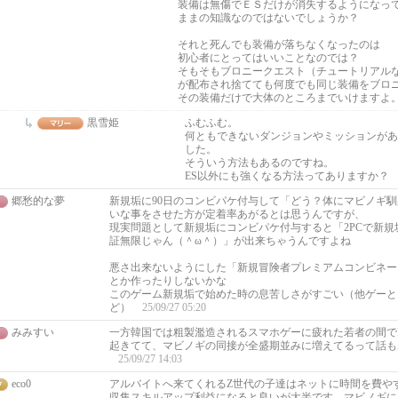
装備は無傷でＥＳだけが消失するようになっ
ままの知識なのではないでしょうか？
それと死んでも装備が落ちなくなったのは
初心者にとってはいいことなのでは？
そもそもブロニークエスト（チュートリアル
が配布され捨てても何度でも同じ装備をブロ
その装備だけで大体のところまでいけますよ
黒雪姫
ふむふむ。
何ともできないダンジョンやミッションがあ
した。
そういう方法もあるのですね。
ES以外にも強くなる方法ってありますか？
郷愁的な夢
新規垢に90日のコンビパケ付与して「どう？体にマビノギ
いな事をさせた方が定着率あがるとは思うんですが、
現実問題として新規垢にコンビパケ付与すると「2PCで新規
証無限じゃん（＾ω＾）」が出来ちゃうんですよね
悪さ出来ないようにした「新規冒険者プレミアムコンビネー
とか作ったりしないかな
このゲーム新規垢で始めた時の息苦しさがすごい（他ゲーと
ど）
25/09/27 05:20
みみすい
一方韓国では粗製濫造されるスマホゲーに疲れた若者の間で
起きてて、マビノギの同接が全盛期並みに増えてるって話も
25/09/27 14:03
eco0
アルバイトへ来てくれるZ世代の子達はネットに時間を費や
収集スキルアップ利益になると良いが大半です。マビノギに