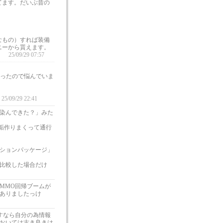
てます。だいぶ昔の
なもの）すれば装備
ニーから貰えます。
。
25/09/29 07:57
ったので悩んでいま
25/09/29 22:41
馴染んできた？」みた
垢作りまくって通行
ションパッケージ」
比較した場合だけ
MMO回帰ブームが
ありましたっけ
すなら自分の為情報
おいては古き良きは