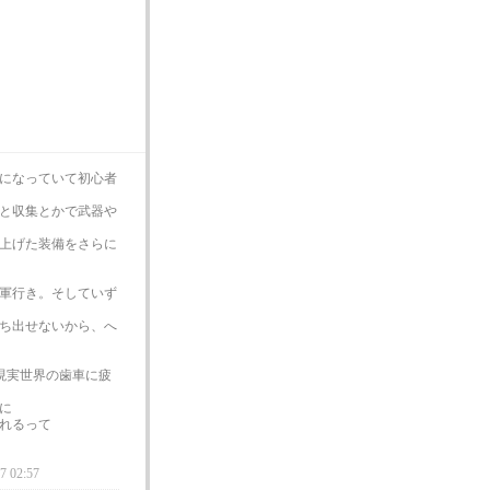
かになっていて初心者
と収集とかで武器や
上げた装備をさらに
軍行き。そしていず
ち出せないから、へ
現実世界の歯車に疲
に
れるって
7 02:57