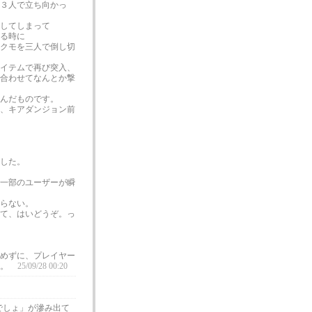
３人で立ち向かっ
してしまって
る時に
クモを三人で倒し切
イテムで再び突入、
合わせてなんとか撃
んだものです。
、キアダンジョン前
した。
一部のユーザーが瞬
らない。
て、はいどうぞ。っ
めずに、プレイヤー
か。
25/09/28 00:20
でしょ」が滲み出て