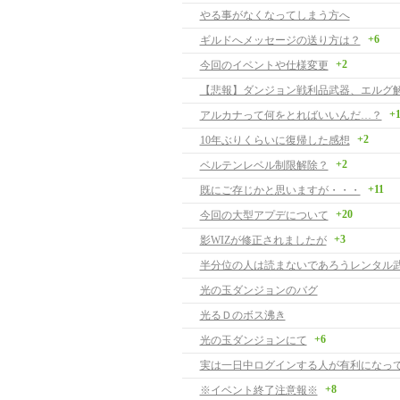
やる事がなくなってしまう方へ
+6
ギルドへメッセージの送り方は？
+2
今回のイベントや仕様変更
【悲報】ダンジョン戦利品武器、エルグ
+
アルカナって何をとればいいんだ…？
+2
10年ぶりくらいに復帰した感想
+2
ベルテンレベル制限解除？
+11
既にご存じかと思いますが・・・
+20
今回の大型アプデについて
+3
影WIZが修正されましたが
半分位の人は読まないであろうレンタル
光の玉ダンジョンのバグ
光るＤのボス沸き
+6
光の玉ダンジョンにて
実は一日中ログインする人が有利になっ
+8
※イベント終了注意報※