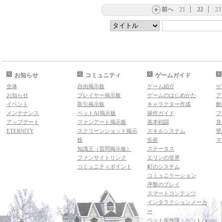
前へ
21
22
23
お知らせ
コミュニティ
ゲームガイド
全体
自由掲示板
ゲーム紹介
ゲ
お知らせ
プレイヤー掲示板
ゲームのはじめかた
ア
イベント
取引掲示板
キャラクター作成
動
メンテナンス
ペットAI掲示板
操作ガイド
フ
アップデート
ファンアート掲示板
基本戦闘
音
ETERNITY
スクリーンショット掲示
スキルシステム
壁
板
生産
マ
知識王（質問掲示板）
ステータス
ファンサイトリンク
エリンの世界
コミュニティポイント
町のシステム
コミュニケーション
序盤のプレイ
スマートコンテンツ
インタラクションメーカ
ー
ペット探検隊・ペットハ