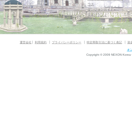
ウス
ダンジョンガイド
マギグラフィ
運営会社
利用規約
プライバシーポリシー
特定商取引法に基づく表記
資
オ
Copyright © 2009 NEXON Korea Co