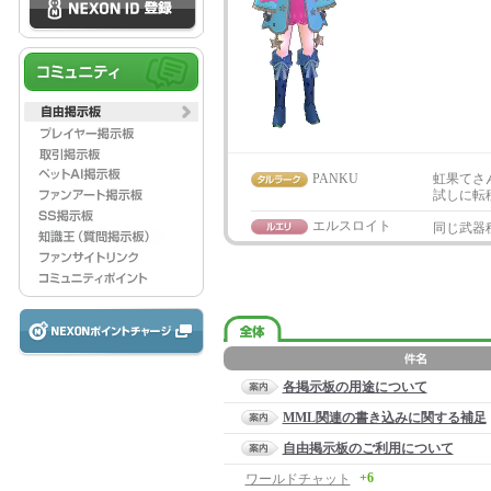
PANKU
虹果てさ
試しに転
エルスロイト
同じ武器
各掲示板の用途について
MML関連の書き込みに関する補足
自由掲示板のご利用について
+6
ワールドチャット