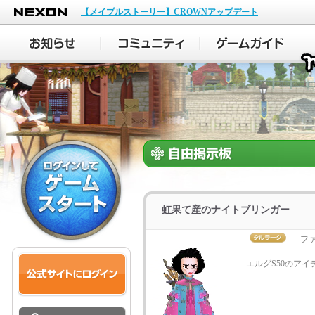
NEXON
【メイプルストーリー】CROWNアップデート
虹果て産のナイトブリンガー
フ
エルグS50のア