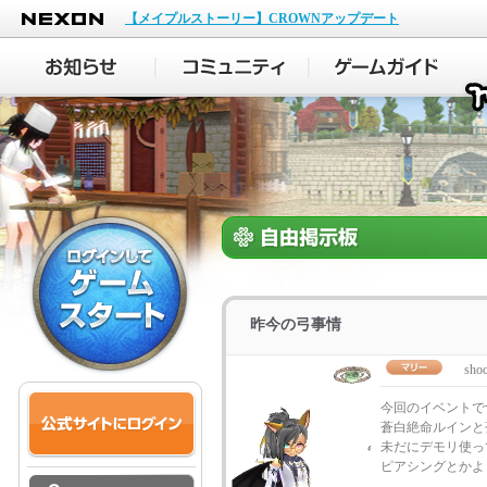
NEXON
【メイプルストーリー】CROWNアップデート
昨今の弓事情
sho
今回のイベントで
蒼白絶命ルインと
未だにデモリ使っ
ピアシングとかよ