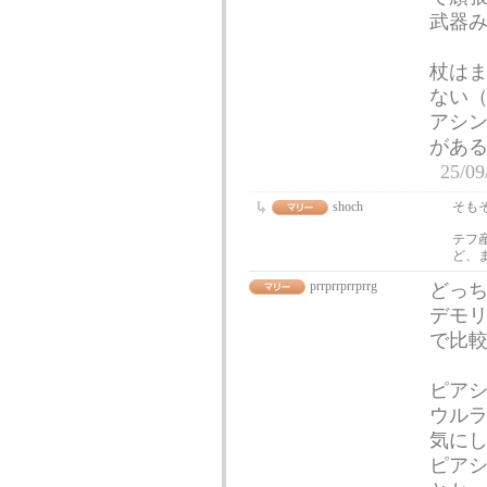
武器
杖は
ない
アシ
があ
25/09
shoch
そも
テフ
ど、
prrprrprrprrg
どっ
デモ
で比
ピア
ウルラ
気に
ピアシ