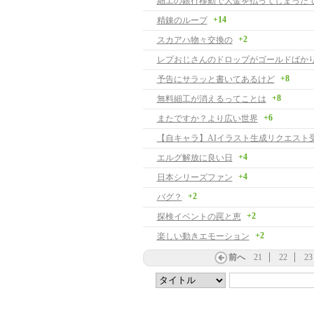
細工の銀行移動で大金を払ってしまった
+14
精錬のループ
+2
スカアハ物々交換の
レプおじさんのドロップがゴールドばか
+8
予告にサラッと書いてあるけど
+8
無料細工が消えるってことは
+6
またですか？より広い世界
+4
エルグ解放に良い日
+4
日本シリーズファン
+2
バグ？
+2
探検イベントの罠と恵
+2
楽しい動きエモーション
前へ
21
22
23