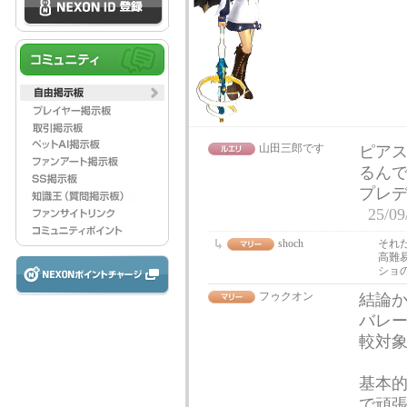
山田三郎です
ピア
るん
プレ
25/09
shoch
それ
高難
ショ
フゥクオン
結論
バレ
較対
基本
で頑