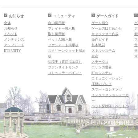
お知らせ
コミュニティ
ゲームガイド
全体
自由掲示板
ゲーム紹介
ゲ
お知らせ
プレイヤー掲示板
ゲームのはじめかた
ア
イベント
取引掲示板
キャラクター作成
動
メンテナンス
ペットAI掲示板
操作ガイド
フ
アップデート
ファンアート掲示板
基本戦闘
音
ETERNITY
スクリーンショット掲示
スキルシステム
壁
板
生産
マ
知識王（質問掲示板）
ステータス
ファンサイトリンク
エリンの世界
コミュニティポイント
町のシステム
コミュニケーション
序盤のプレイ
スマートコンテンツ
インタラクションメーカ
ー
ペット探検隊・ペットハ
ウス
ダンジョンガイド
マギグラフィ