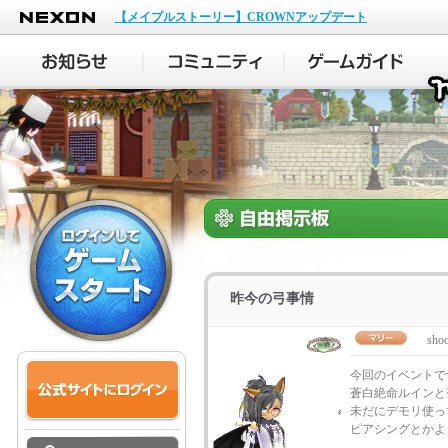
NEXON
【メイプルストーリー】CROWNアップデート
昨今の弓事情
sho
今回のイベントで
蒼白絶命ルインと
未だにデモリ使っ
ピアシングとかよ