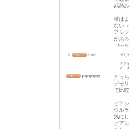
武器
杖は
ない
アシ
があ
25/09
shoch
そも
テフ
ど、
prrprrprrprrg
どっ
デモ
で比
ピア
ウルラ
気に
ピアシ