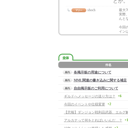
とか
shoch
最大
実際
んと
今回
イン
各掲示板の用途について
MML関連の書き込みに関する補足
自由掲示板のご利用について
+6
ギルドへメッセージの送り方は？
+2
今回のイベントや仕様変更
【悲報】ダンジョン戦利品武器、エルグ
+
アルカナって何をとればいいんだ…？