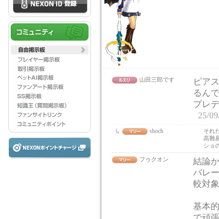
山田三郎です
ピア
るん
プレ
25/09
shoch
それ
高難
ショ
フゥクオン
結論
バレ
較対
基本
で頑