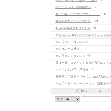
+2
10年ぶりくらいに復帰した感想
+2
ベルテンレベル制限解除？
+11
既にご存じかと思いますが・・・
+20
今回の大型アプデについて
+3
影WIZが修正されましたが
半分位の人は読まないであろうレンタル
光の玉ダンジョンのバグ
光るＤのボス沸き
+6
光の玉ダンジョンにて
実は一日中ログインする人が有利になっ
+8
※イベント終了注意報※
冒険家の印章デイリー（これは個人的な
マビノギフィーバーシーズン、週末ボー
前へ
21
22
23