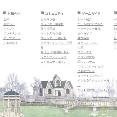
お知らせ
コミュニティ
ゲームガイド
全体
自由掲示板
ゲーム紹介
ゲ
お知らせ
プレイヤー掲示板
ゲームのはじめかた
ア
イベント
取引掲示板
キャラクター作成
動
メンテナンス
ペットAI掲示板
操作ガイド
フ
アップデート
ファンアート掲示板
基本戦闘
音
ETERNITY
スクリーンショット掲示
スキルシステム
壁
板
生産
マ
知識王（質問掲示板）
ステータス
ファンサイトリンク
エリンの世界
コミュニティポイント
町のシステム
コミュニケーション
序盤のプレイ
スマートコンテンツ
インタラクションメーカ
ー
ペット探検隊・ペットハ
ウス
ダンジョンガイド
マギグラフィ