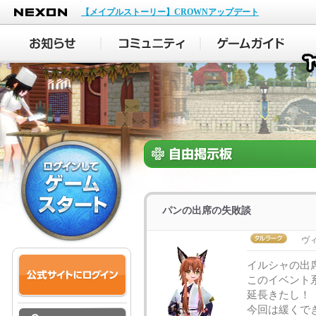
NEXON
【メイプルストーリー】CROWNアップデート
パンの出席の失敗談
ヴ
イルシャの出
このイベント
延長きたし！
今回は緩くで