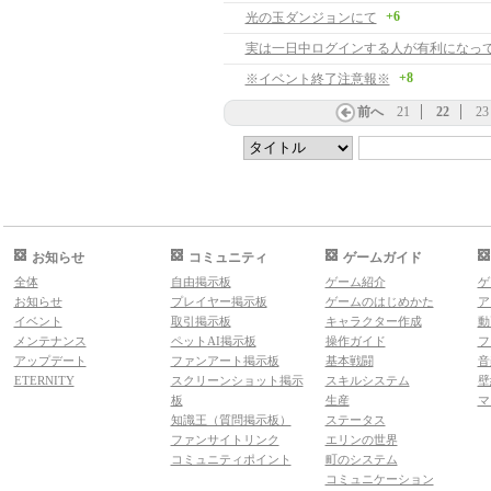
+6
光の玉ダンジョンにて
実は一日中ログインする人が有利になっ
+8
※イベント終了注意報※
前へ
21
22
23
お知らせ
コミュニティ
ゲームガイド
全体
自由掲示板
ゲーム紹介
ゲ
お知らせ
プレイヤー掲示板
ゲームのはじめかた
ア
イベント
取引掲示板
キャラクター作成
動
メンテナンス
ペットAI掲示板
操作ガイド
フ
アップデート
ファンアート掲示板
基本戦闘
音
ETERNITY
スクリーンショット掲示
スキルシステム
壁
板
生産
マ
知識王（質問掲示板）
ステータス
ファンサイトリンク
エリンの世界
コミュニティポイント
町のシステム
コミュニケーション