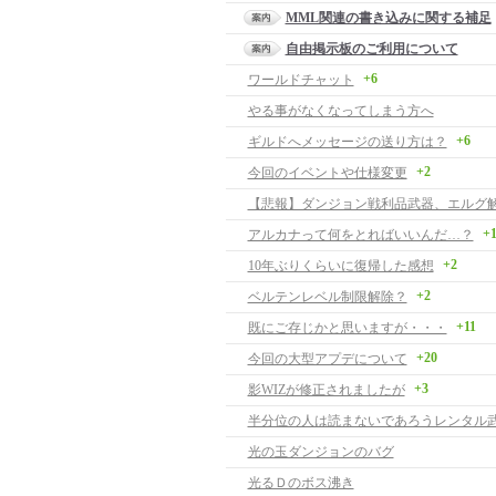
MML関連の書き込みに関する補足
自由掲示板のご利用について
+6
ワールドチャット
やる事がなくなってしまう方へ
+6
ギルドへメッセージの送り方は？
+2
今回のイベントや仕様変更
【悲報】ダンジョン戦利品武器、エルグ
+
アルカナって何をとればいいんだ…？
+2
10年ぶりくらいに復帰した感想
+2
ベルテンレベル制限解除？
+11
既にご存じかと思いますが・・・
+20
今回の大型アプデについて
+3
影WIZが修正されましたが
半分位の人は読まないであろうレンタル
光の玉ダンジョンのバグ
光るＤのボス沸き