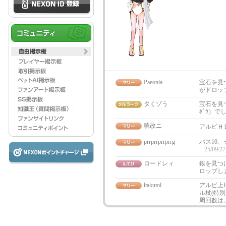
Paeonia
宝石を見
がドロッ
タくゾう
宝石を見
ﾎﾞｳ）で
暁改ニ
アルビＨ
prrprrprrprrg
バス10、
25/09/27
ロードレィ
銀を見つ
ロップし
ltakutol
アルビ上
ル杖(特
周回数は