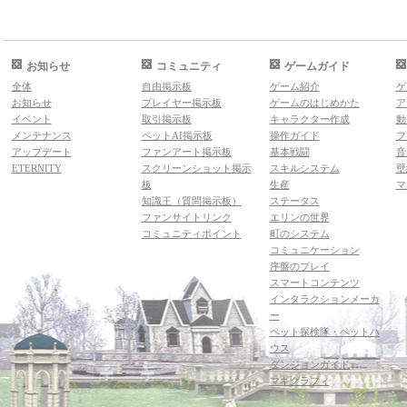
お知らせ
コミュニティ
ゲームガイド
全体
自由掲示板
ゲーム紹介
ゲ
お知らせ
プレイヤー掲示板
ゲームのはじめかた
ア
イベント
取引掲示板
キャラクター作成
動
メンテナンス
ペットAI掲示板
操作ガイド
フ
アップデート
ファンアート掲示板
基本戦闘
音
ETERNITY
スクリーンショット掲示
スキルシステム
壁
板
生産
マ
知識王（質問掲示板）
ステータス
ファンサイトリンク
エリンの世界
コミュニティポイント
町のシステム
コミュニケーション
序盤のプレイ
スマートコンテンツ
インタラクションメーカ
ー
ペット探検隊・ペットハ
ウス
ダンジョンガイド
マギグラフィ