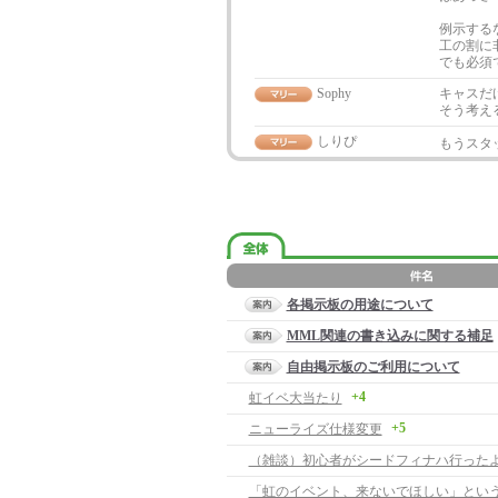
例示する
工の割に
でも必須
Sophy
キャスだけ
そう考え
しりぴ
もうスタ
各掲示板の用途について
MML関連の書き込みに関する補足
自由掲示板のご利用について
+4
虹イベ大当たり
+5
ニューライズ仕様変更
（雑談）初心者がシードフィナハ行った