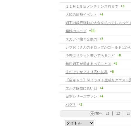
+3
１１月１９日メンテナンス前まで
+4
大陸の情勢イベント
細工の銀行移動で大金を払ってしまった
+14
精錬のループ
+2
スカアハ物々交換の
レプおじさんのドロップがゴールドばか
+8
予告にサラッと書いてあるけど
+8
無料細工が消えるってことは
+6
またですか？より広い世界
+4
エルグ解放に良い日
+4
日本シリーズファン
+2
バグ？
前へ
21
22
23