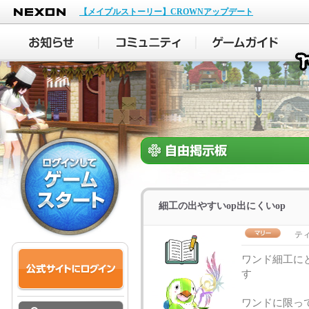
NEXON
【メイプルストーリー】CROWNアップデート
細工の出やすいop出にくいop
テ
ワンド細工に
す
ワンドに限っ