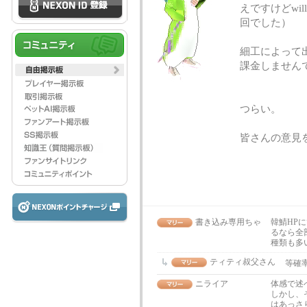
えですけどwi
回でした）
細工によって
課金しません
つらい。
皆さんの意見
書き込み専用ちゃ
韓鯖HP
るなら全
種類も多
ティティ叔父さん
等確
ニライア
体感で述
しかし、
はあっさ