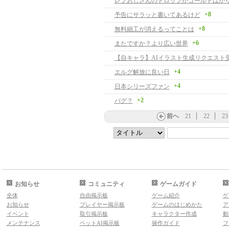
レプおじさんのドロップがゴールドばか
+8
予告にサラッと書いてあるけど
+8
無料細工が消えるってことは
+6
またですか？より広い世界
+4
エルグ解放に良い日
+4
日本シリーズファン
+2
バグ？
前へ
21
22
23
お知らせ
コミュニティ
ゲームガイド
全体
自由掲示板
ゲーム紹介
ゲ
お知らせ
プレイヤー掲示板
ゲームのはじめかた
ア
イベント
取引掲示板
キャラクター作成
動
メンテナンス
ペットAI掲示板
操作ガイド
フ