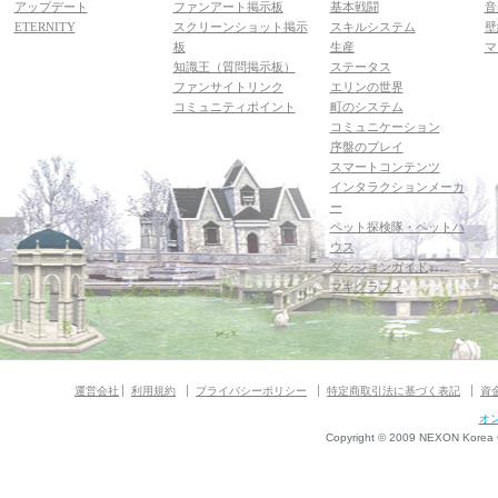
アップデート
ファンアート掲示板
基本戦闘
音
ETERNITY
スクリーンショット掲示
スキルシステム
壁
板
生産
マ
知識王（質問掲示板）
ステータス
ファンサイトリンク
エリンの世界
コミュニティポイント
町のシステム
コミュニケーション
序盤のプレイ
スマートコンテンツ
インタラクションメーカ
ー
ペット探検隊・ペットハ
ウス
ダンジョンガイド
マギグラフィ
運営会社
利用規約
プライバシーポリシー
特定商取引法に基づく表記
資
オ
Copyright © 2009 NEXON Korea Co