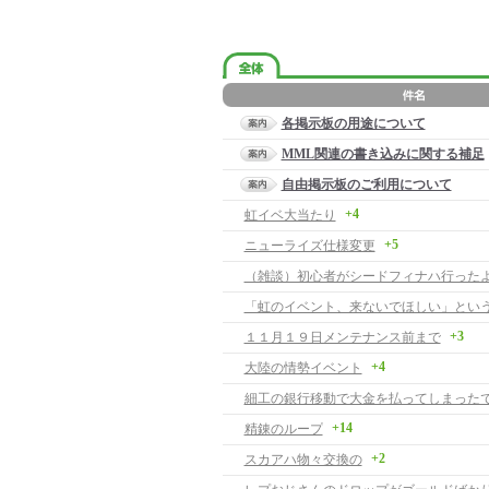
各掲示板の用途について
MML関連の書き込みに関する補足
自由掲示板のご利用について
+4
虹イベ大当たり
+5
ニューライズ仕様変更
（雑談）初心者がシードフィナハ行った
+3
１１月１９日メンテナンス前まで
+4
大陸の情勢イベント
細工の銀行移動で大金を払ってしまった
+14
精錬のループ
+2
スカアハ物々交換の