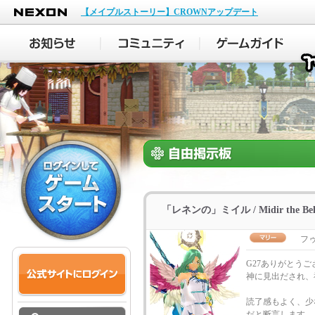
NEXON
【メイプルストーリー】CROWNアップデート
「レネンの」ミイル / Midir the Bel
フ
G27ありがとう
神に見出だされ、
読了感もよく、少
だと断言します。