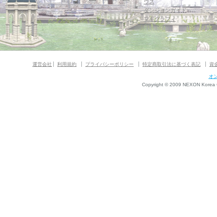
ウス
ダンジョンガイド
マギグラフィ
運営会社
利用規約
プライバシーポリシー
特定商取引法に基づく表記
資
オ
Copyright © 2009 NEXON Korea Co