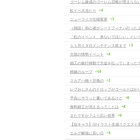
ゴーレム錬成のゴーレム召喚が埋まらない
+4
虹イベ大当たり
+5
ニューライズ仕様変更
（雑談）初心者がシードフィナハ行った
+3
１１月１９日メンテナンス前まで
+4
大陸の情勢イベント
細工の銀行移動で大金を払ってしまった
+14
精錬のループ
+2
スカアハ物々交換の
レプおじさんのドロップがゴールドばか
+8
予告にサラッと書いてあるけど
+8
無料細工が消えるってことは
+6
またですか？より広い世界
+4
エルグ解放に良い日