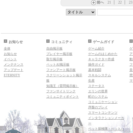
前へ
21
22
23
お知らせ
コミュニティ
ゲームガイド
全体
自由掲示板
ゲーム紹介
ゲ
お知らせ
プレイヤー掲示板
ゲームのはじめかた
ア
イベント
取引掲示板
キャラクター作成
動
メンテナンス
ペットAI掲示板
操作ガイド
フ
アップデート
ファンアート掲示板
基本戦闘
音
ETERNITY
スクリーンショット掲示
スキルシステム
壁
板
生産
マ
知識王（質問掲示板）
ステータス
ファンサイトリンク
エリンの世界
コミュニティポイント
町のシステム
コミュニケーション
序盤のプレイ
スマートコンテンツ
インタラクションメーカ
ー
ペット探検隊・ペットハ