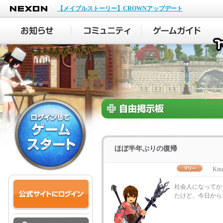
NEXON
【メイプルストーリー】CROWNアップデート
ほぼ半年ぶりの復帰
Kitu
社会人になってか
たけど、今日から