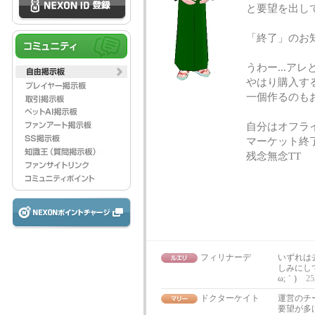
と要望を出し
「終了」のお
うわー...ア
やはり購入す
一個作るのも
自分はオフラ
マーケット終
残念無念TT
フィリナーデ
いずれは
しみにし
ω;｀)
25
ドクターケイト
運営のチ
要望が多