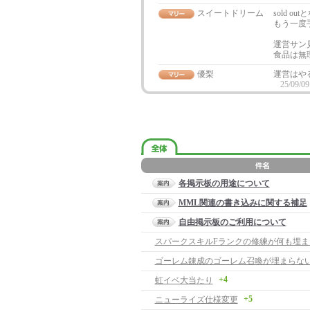
スイートドリーム
sold o
もう一度
運営サン
食品は無
優梨
運営はや
25/09/09
各掲示板の用途について
MML関連の書き込みに関する補足
自由掲示板のご利用について
ゴーレム錬成のゴーレム召喚が埋まらない
+4
虹イベ大当たり
+5
ニューライズ仕様変更