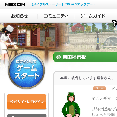
NEXON
【メイプルストーリー】CROWNアップデート
本当に後悔しています運営さん。
ビ
マビノギマーケ
以前の販売で
ちょっと後悔