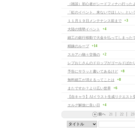
（雑談）初心者がシードフィナハ行った
+3
１１月１９日メンテナンス前まで
+4
大陸の情勢イベント
細工の銀行移動で大金を払ってしまった
+14
精錬のループ
+2
スカアハ物々交換の
レプおじさんのドロップがゴールドばか
+8
予告にサラッと書いてあるけど
+8
無料細工が消えるってことは
+6
またですか？より広い世界
+4
エルグ解放に良い日
前へ
21
22
23