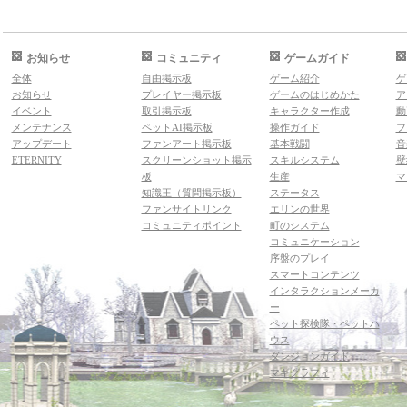
お知らせ
コミュニティ
ゲームガイド
全体
自由掲示板
ゲーム紹介
ゲ
お知らせ
プレイヤー掲示板
ゲームのはじめかた
ア
イベント
取引掲示板
キャラクター作成
動
メンテナンス
ペットAI掲示板
操作ガイド
フ
アップデート
ファンアート掲示板
基本戦闘
音
ETERNITY
スクリーンショット掲示
スキルシステム
壁
板
生産
マ
知識王（質問掲示板）
ステータス
ファンサイトリンク
エリンの世界
コミュニティポイント
町のシステム
コミュニケーション
序盤のプレイ
スマートコンテンツ
インタラクションメーカ
ー
ペット探検隊・ペットハ
ウス
ダンジョンガイド
マギグラフィ