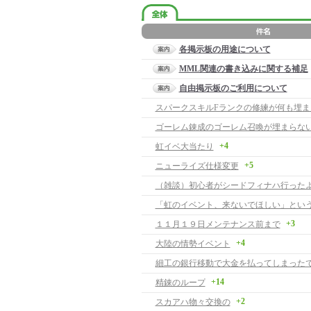
各掲示板の用途について
MML関連の書き込みに関する補足
自由掲示板のご利用について
ゴーレム錬成のゴーレム召喚が埋まらない
+4
虹イベ大当たり
+5
ニューライズ仕様変更
（雑談）初心者がシードフィナハ行った
+3
１１月１９日メンテナンス前まで
+4
大陸の情勢イベント
細工の銀行移動で大金を払ってしまった
+14
精錬のループ
+2
スカアハ物々交換の