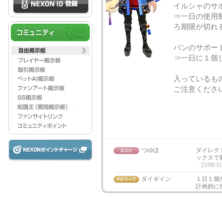
イルシャのサ
⇒一日の使用
ろ期限が切れ
パンのサポー
⇒一日に１個
入っているも
ご注意くださ
つゆほ
ダイレク
ックスで
25/08/31
ダイギイン
１日１個
計画的に