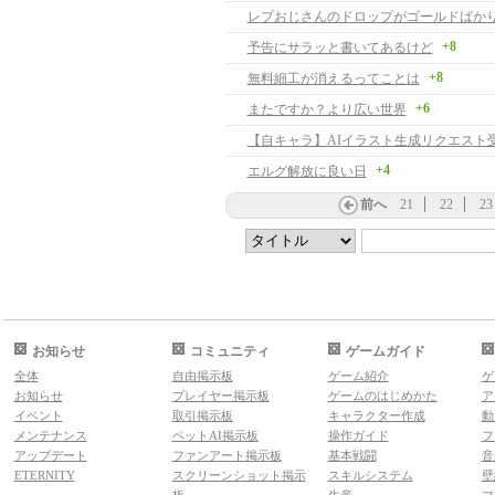
レプおじさんのドロップがゴールドばか
+8
予告にサラッと書いてあるけど
+8
無料細工が消えるってことは
+6
またですか？より広い世界
+4
エルグ解放に良い日
前へ
21
22
23
お知らせ
コミュニティ
ゲームガイド
全体
自由掲示板
ゲーム紹介
ゲ
お知らせ
プレイヤー掲示板
ゲームのはじめかた
ア
イベント
取引掲示板
キャラクター作成
動
メンテナンス
ペットAI掲示板
操作ガイド
フ
アップデート
ファンアート掲示板
基本戦闘
音
ETERNITY
スクリーンショット掲示
スキルシステム
壁