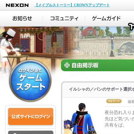
NEXON
【メイプルストーリー】CROWNアップデート
イルシャの／パンのサポート選択
厳
夜分恐れ入り
先ほど気づい
共有をば。