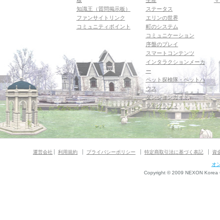
板
生産
マ
知識王（質問掲示板）
ステータス
ファンサイトリンク
エリンの世界
コミュニティポイント
町のシステム
コミュニケーション
序盤のプレイ
スマートコンテンツ
インタラクションメーカ
ー
ペット探検隊・ペットハ
ウス
ダンジョンガイド
マギグラフィ
運営会社
利用規約
プライバシーポリシー
特定商取引法に基づく表記
資
オ
Copyright © 2009 NEXON Korea Co