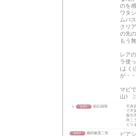
のを
ワタシ
ムバ
クリア
の先
もう無
レアの
ラ使
(よく
が・・
マビで
山ｼ
2
架紅絹瑠
不具
て不
取引
向こ
とり
織田敏憲二世
ピア