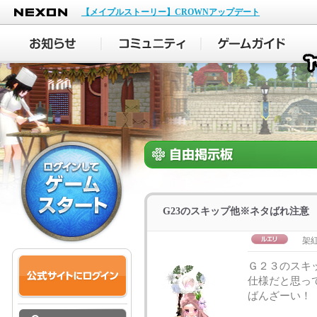
NEXON
【メイプルストーリー】CROWNアップデート
G23のスキップ他※ネタばれ注意
架
Ｇ２３のスキ
仕様だと思っ
ばんざーい！