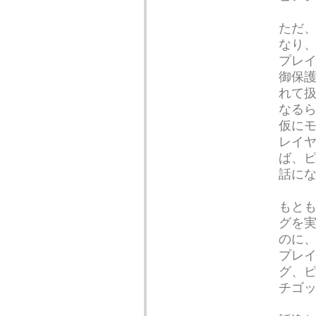
ただ
なり
プレ
御保護
れて
なる
仮に
レイ
ば、
話に
もと
グを
のに
プレ
グ、
チゴ