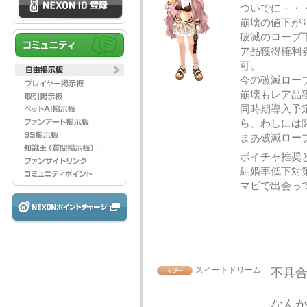
ついでに・・
崩壊の値下が
破滅のローブ
ア品獲得権利
可。
今の破滅ロー
崩壊もレア品
同時期導入予
ら、わしには
まあ破滅ロー
ボイチャ推奨
結婚率低下対
マビで出会っ
スイートドリーム
不具合
なん