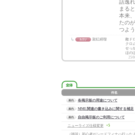
話逸
まる
本来
たの
つよ
架紅絹瑠
敵ド
クロ
せっ
ほの
25/0
各掲示板の用途について
MML関連の書き込みに関する補足
自由掲示板のご利用について
+5
ニューライズ仕様変更
（雑談）初心者がシードフィナハ行った