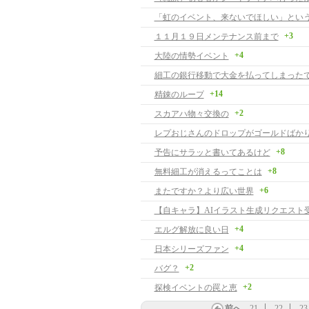
+3
１１月１９日メンテナンス前まで
+4
大陸の情勢イベント
細工の銀行移動で大金を払ってしまった
+14
精錬のループ
+2
スカアハ物々交換の
レプおじさんのドロップがゴールドばか
+8
予告にサラッと書いてあるけど
+8
無料細工が消えるってことは
+6
またですか？より広い世界
+4
エルグ解放に良い日
+4
日本シリーズファン
+2
バグ？
+2
探検イベントの罠と恵
前へ
21
22
23