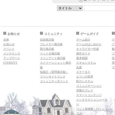
お知らせ
コミュニティ
ゲームガイド
全体
自由掲示板
ゲーム紹介
ゲ
お知らせ
プレイヤー掲示板
ゲームのはじめかた
ア
イベント
取引掲示板
キャラクター作成
動
メンテナンス
ペットAI掲示板
操作ガイド
フ
アップデート
ファンアート掲示板
基本戦闘
音
ETERNITY
スクリーンショット掲示
スキルシステム
壁
板
生産
マ
知識王（質問掲示板）
ステータス
ファンサイトリンク
エリンの世界
コミュニティポイント
町のシステム
コミュニケーション
序盤のプレイ
スマートコンテンツ
インタラクションメーカ
ー
ペット探検隊・ペットハ
ウス