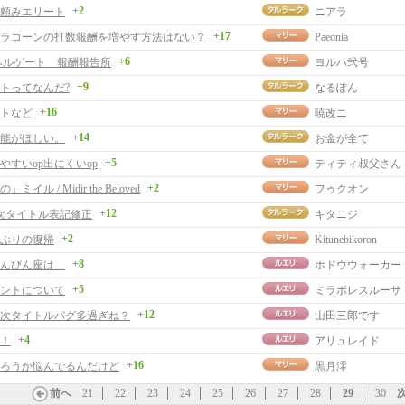
+2
頼みエリート
ニアラ
+17
ラコーンの打数報酬を増やす方法はない？
Paeonia
+6
ヘルゲート 報酬報告所
ヨルハ弐号
+9
トってなんだ?
なるぽん
+16
トなど
暁改ニ
+14
能がほしい。
お金が全て
+5
やすいop出にくいop
ティティ叔父さん
+2
ミイル / Midir the Beloved
フゥクオン
+12
次タイトル表記修正
キタニジ
+2
ぶりの復帰
Kitunebikoron
+8
んびん座は…
ホドウウォーカー
+5
ントについて
ミラボレスルーサ
+12
次タイトルバグ多過ぎね？
山田三郎です
+4
！
アリュレイド
+16
ろうか悩んでるんだけど
黒月澪
前へ
21
22
23
24
25
26
27
28
29
30