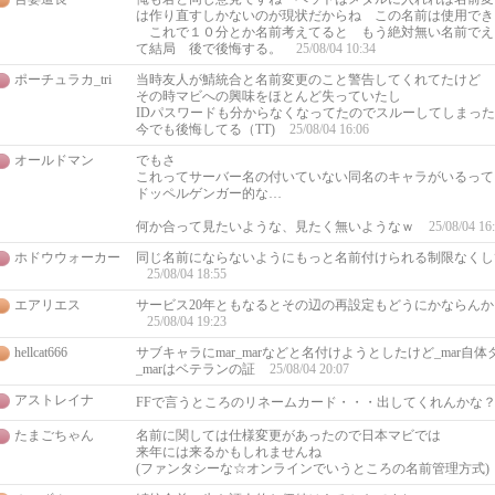
は作り直すしかないのが現状だからね この名前は使用でき
これで１０分とか名前考えてると もう絶対無い名前でえ
て結局 後で後悔する。
25/08/04 10:34
ポーチュラカ_tri
当時友人が鯖統合と名前変更のこと警告してくれてたけど
その時マビへの興味をほとんど失っていたし
IDパスワードも分からなくなってたのでスルーしてしまっ
今でも後悔してる（TT)
25/08/04 16:06
オールドマン
でもさ
これってサーバー名の付いていない同名のキャラがいるって
ドッペルゲンガー的な…
何か合って見たいような、見たく無いようなｗ
25/08/04 16
ホドウウォーカー
同じ名前にならないようにもっと名前付けられる制限なくし
25/08/04 18:55
エアリエス
サービス20年ともなるとその辺の再設定もどうにかならん
25/08/04 19:23
hellcat666
サブキャラにmar_marなどと名付けようとしたけど_mar自
_marはベテランの証
25/08/04 20:07
アストレイナ
FFで言うところのリネームカード・・・出してくれんかな
たまごちゃん
名前に関しては仕様変更があったので日本マビでは
来年には来るかもしれませんね
(ファンタシーな☆オンラインでいうところの名前管理方式)