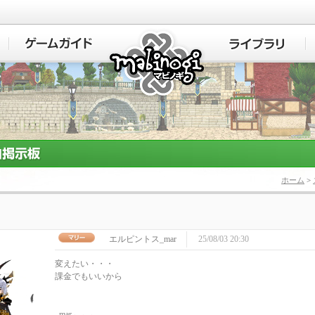
マビノギ
ホーム
>
エルピントス_mar
25/08/03 20:30
変えたい・・・
課金でもいいから
_mar←←←