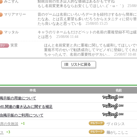
みこずん
鯖統合前の生き証人的な価値はあるかもですね
もし名前変更来るならお安くしてほしい...(´・ω・｀)
25/08/
マリアマリー
昔のゲームは名前にいろいろデータを紐付けするから簡単に
たなあ、とは言え要望も多いだろうからエタニティに切り替
たら良いなあと思っている
25/08/05 15:25
マッタル
キャラのリネームもだけどペットの名前の重複登録不可は緩
とは思う
25/08/06 11:44
実景
ほんと名前変更と共に重複に関しても緩和してほしいで
重複不可のせいで勧誘成功してマビノギに登録してくれ
ちゃったんで、名前の重要性がデカい…
25/08/07 10:48
掲示板の用途について
ML関連の書き込みに関する補足
由掲示板のご利用について
+1
席の失敗談
ヴィロシス
+3
ス
麺がしこしこ