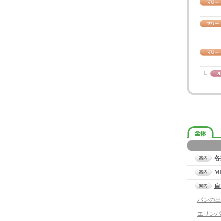
各
M
自
パンの出
エリンパ