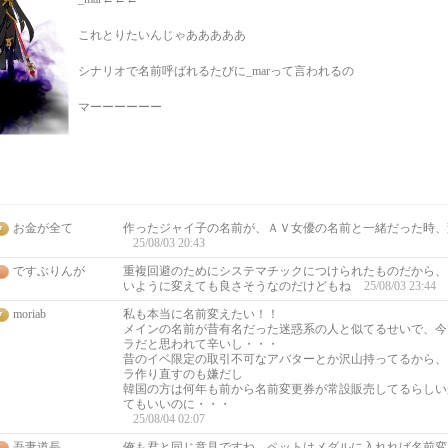
これとりたいんじゃあああああ
シナリオで名前呼ばれるたびに_marって言われるの
マーーーーーー
お金が全て
作ったジャイ子の名前が、ＡＶ女優の名前と一緒だった時、
25/08/03 20:43
ですぶりんが
重複回避のためにシステマチックにつけられたものだから、
いように変えても良さそうなのだけどもね
25/08/03 23:44
moriab
私も本当に名前変えたい！！
メインの名前が昔有名だった迷惑系の人と似てるせいで、今
ラだと思われて辛いし・・・
昔のイベ限定の取引不可なアバターとか沢山持ってるから、
ラ作り直すのも嫌だし
韓国の方は何年も前から名前変更券が常設販売してるらしい
てもいいのに・・・
25/08/04 02:07
吾妻道長
俺も君と同じ意見ですね ペットはメダルに入れれば名前変