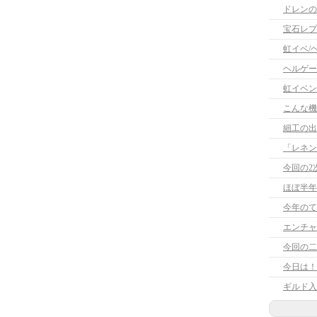
ドレンの
宝石レプ
虹イベ/
ヘルゲー
虹イベン
こんな機
細工の出
「レネンの」
今回の2
ほぼ半年
今年のて
エンチャ
今回の二
今日は！
ギルド入