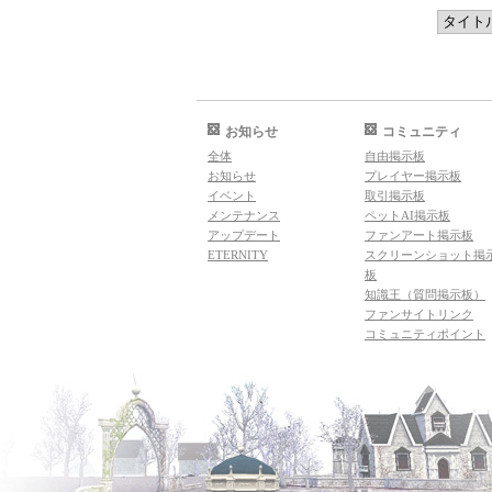
お知らせ
コミュニティ
全体
自由掲示板
お知らせ
プレイヤー掲示板
イベント
取引掲示板
メンテナンス
ペットAI掲示板
アップデート
ファンアート掲示板
ETERNITY
スクリーンショット掲
板
知識王（質問掲示板）
ファンサイトリンク
コミュニティポイント