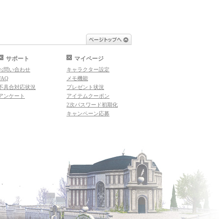
ページトップへ
サポート
マイページ
お問い合わせ
キャラクター設定
FAQ
メモ機能
不具合対応状況
プレゼント状況
アンケート
アイテムクーポン
2次パスワード初期化
キャンペーン応募