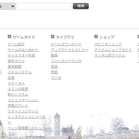
ゲームガイド
ライブラリ
ショップ
ゲーム紹介
ゲームダウンロード
マビノギショップ
ゲームのはじめかた
アップデートヒストリー
アイテムショップガイド
キャラクター作成
動画
ランダム型アイテム
操作ガイド
ファンタジーラジオ
基本戦闘
音楽
示
スキルシステム
壁紙
生産
マンガ
ステータス
エリンの世界
町のシステム
コミュニケーション
序盤のプレイ
スマートコンテンツ
インタラクションメーカ
ー
ペット探検隊・ペットハ
ウス