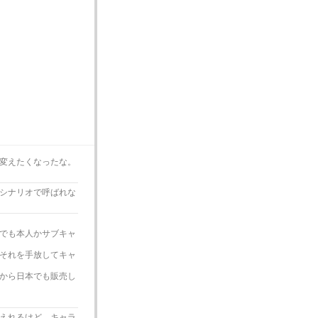
変えたくなったな。
シナリオで呼ばれな
でも本人かサブキャ
それを手放してキャ
から日本でも販売し
えれるけど キャラ