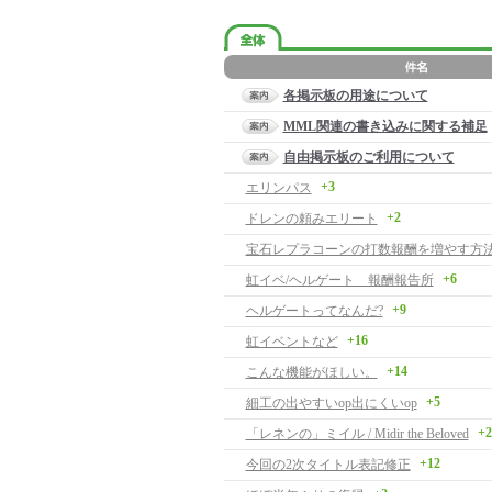
各掲示板の用途について
MML関連の書き込みに関する補足
自由掲示板のご利用について
+3
エリンパス
+2
ドレンの頼みエリート
宝石レプラコーンの打数報酬を増やす方
+6
虹イベ/ヘルゲート 報酬報告所
+9
ヘルゲートってなんだ?
+16
虹イベントなど
+14
こんな機能がほしい。
+5
細工の出やすいop出にくいop
+2
「レネンの」ミイル / Midir the Beloved
+12
今回の2次タイトル表記修正