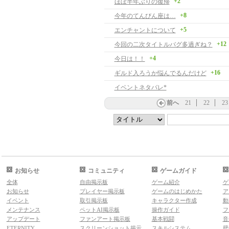
+2
ほぼ半年ぶりの復帰
+8
今年のてんびん座は…
+5
エンチャントについて
+12
今回の二次タイトルバグ多過ぎね？
+4
今日は！！
+16
ギルド入ろうか悩んでるんだけど
イベントネタバレ*
前へ
21
22
23
お知らせ
コミュニティ
ゲームガイド
全体
自由掲示板
ゲーム紹介
ゲ
お知らせ
プレイヤー掲示板
ゲームのはじめかた
ア
イベント
取引掲示板
キャラクター作成
動
メンテナンス
ペットAI掲示板
操作ガイド
フ
アップデート
ファンアート掲示板
基本戦闘
音
ETERNITY
スクリーンショット掲示
スキルシステム
壁