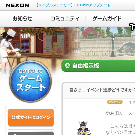
NEXON
【メイプルストーリー】CROWNアップデート
皆さま、イベント進捗どうですか
ネ
やあ旧友、ス
こちらは日々
なりパン君オ