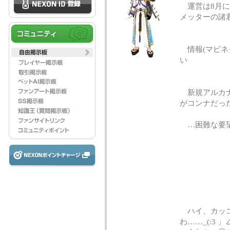
運営は8月に入
メッターの諸君
情報(マビネ
い
新規アルカナ
がコンナだっ
…困難な要望
ハイ、カッコ
わ……_(:3 」∠