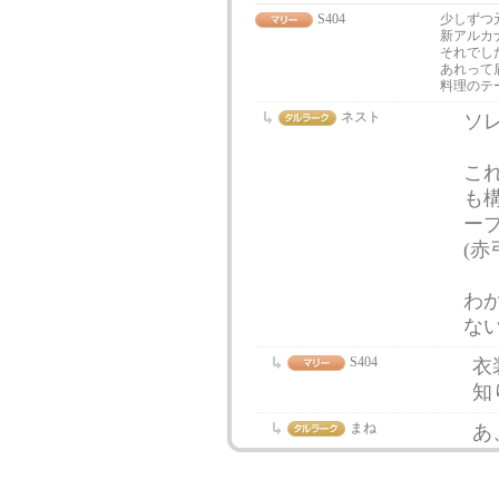
S404
少しずつ
新アルカ
それでし
あれって
料理のテ
ネスト
ソレ
こ
も
ー
(
わ
な
S404
衣
知
まね
あ