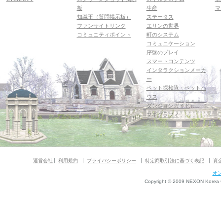
板
生産
マ
知識王（質問掲示板）
ステータス
ファンサイトリンク
エリンの世界
コミュニティポイント
町のシステム
コミュニケーション
序盤のプレイ
スマートコンテンツ
インタラクションメーカ
ー
ペット探検隊・ペットハ
ウス
ダンジョンガイド
マギグラフィ
運営会社
利用規約
プライバシーポリシー
特定商取引法に基づく表記
資
オ
Copyright © 2009 NEXON Korea Co