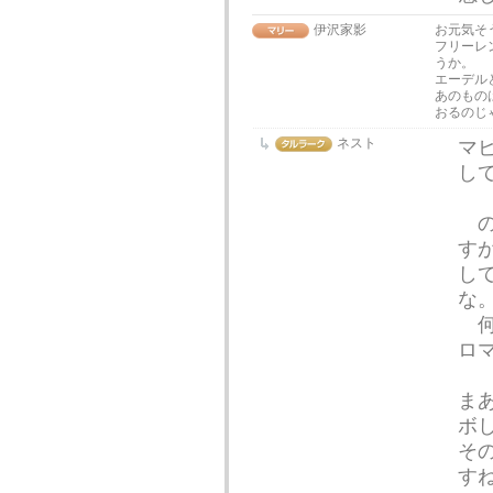
伊沢家影
お元気そ
フリーレ
うか。
エーデル
あのもの
おるのじ
ネスト
マ
し
の
す
し
な
何
ロ
ま
ボ
そ
す