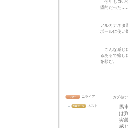
今年もコ◯ケ
望的だった…
アルカナネタ
ボールに使い
こんな感じに
るあるで癒し
を頼む。
ニライア
カブ港に
ネスト
馬
は
実
感