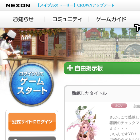
NEXON
【メイプルストーリー】CROWNアップデート
熟練したタイトル
架
さぶっこで熟練し
報酬のチェックマ
ええ・・・
いいんですYO！
目的のタイトルは