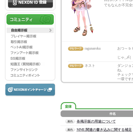
でもなんか不完全
ragunaroku
おつ～ｂ
じゃ_〆(
ネスト
ダンジョ
ね。
チェック
一環です
各掲示板の用途について
MML関連の書き込みに関する補足