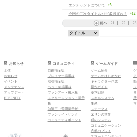
+5
エンチャントについて
+12
今回の二次タイトルバグ多過ぎね？
前へ
21
22
23
お知らせ
コミュニティ
ゲームガイド
全体
自由掲示板
ゲーム紹介
ゲ
お知らせ
プレイヤー掲示板
ゲームのはじめかた
ア
イベント
取引掲示板
キャラクター作成
動
メンテナンス
ペットAI掲示板
操作ガイド
フ
アップデート
ファンアート掲示板
基本戦闘
音
ETERNITY
スクリーンショット掲示
スキルシステム
壁
板
生産
マ
知識王（質問掲示板）
ステータス
ファンサイトリンク
エリンの世界
コミュニティポイント
町のシステム
コミュニケーション
序盤のプレイ
スマートコンテンツ