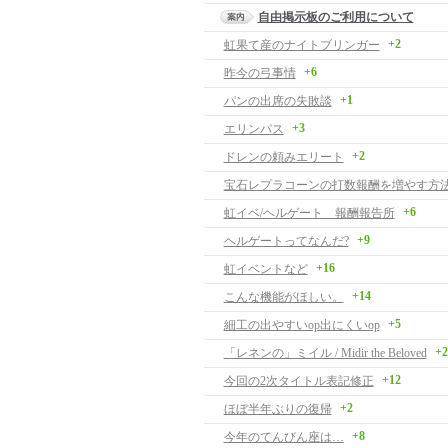
自由掲示板のご利用について
+2
虹果て産のナイトブリンガー
+6
昨今の弓事情
+1
パンの出席の失敗談
+3
エリンパス
+2
ドレンの頼みエリート
宝石レプラコーンの打数報酬を増やす方
+6
虹イベ/ヘルゲート 報酬報告所
+9
ヘルゲートってなんだ?
+16
虹イベントなど
+14
こんな機能がほしい。
+5
細工の出やすいop出にくいop
+2
「レネンの」ミイル / Midir the Beloved
+12
今回の2次タイトル表記修正
+2
ほぼ半年ぶりの復帰
+8
今年のてんびん座は…