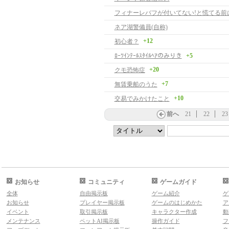
フィナーレバフが付いてない!と慌てる前
ネア湖警備員(自称)
+12
初心者？
ﾛｰﾂｲﾝﾃｰﾙｽﾀｲﾙﾍｱのみりき
+5
+20
クモ恐怖症
+7
無賃乗船のうた
+10
交易でみかけたこと
前へ
21
22
23
お知らせ
コミュニティ
ゲームガイド
全体
自由掲示板
ゲーム紹介
ゲ
お知らせ
プレイヤー掲示板
ゲームのはじめかた
ア
イベント
取引掲示板
キャラクター作成
動
メンテナンス
ペットAI掲示板
操作ガイド
フ