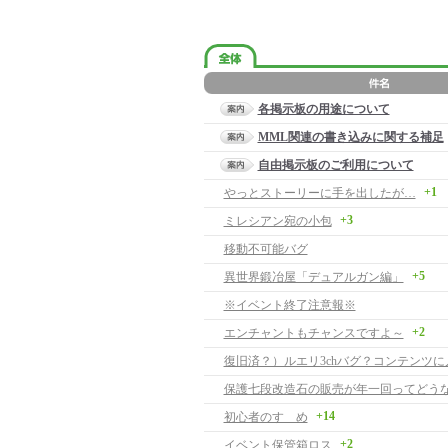
各掲示板の用途について
MML関連の書き込みに関する補足
自由掲示板のご利用について
+1
やっとストーリーに手を出したが…
+3
ミレシアン宛の小包
移動不可能バグ
+5
異世界鍛冶屋「デュアルガン編」
※イベント終了注意報※
+2
エンチャントもチャンスですよ～
復旧済？）ルエリ3chバグ？コンテンツに
保護七段改造石の販売が年一回ってどう
+14
初心者のすゝめ
+2
イベント保管箱ロス