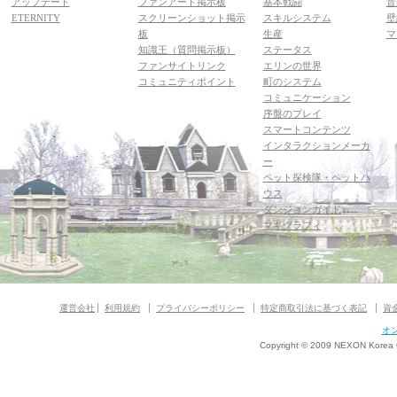
アップデート
ファンアート掲示板
基本戦闘
音
ETERNITY
スクリーンショット掲示
スキルシステム
壁
板
生産
マ
知識王（質問掲示板）
ステータス
ファンサイトリンク
エリンの世界
コミュニティポイント
町のシステム
コミュニケーション
序盤のプレイ
スマートコンテンツ
インタラクションメーカ
ー
ペット探検隊・ペットハ
ウス
ダンジョンガイド
マギグラフィ
運営会社
利用規約
プライバシーポリシー
特定商取引法に基づく表記
資
オ
Copyright © 2009 NEXON Korea Co