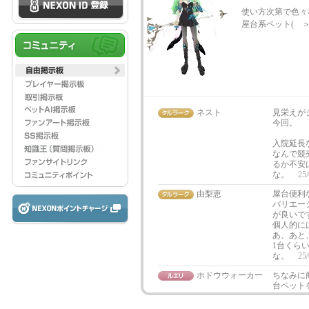
使い方次第で色々
屋台系ペット( 
ネスト
見栄えが
今回。
入院延長
なんで競
るか不安は
な。
25/
由梨恵
屋台便利
バリエー
が良いで
個人的に
あ、あと
1台くら
な。
25/
ホドウウォーカー
ちなみに
台ペット