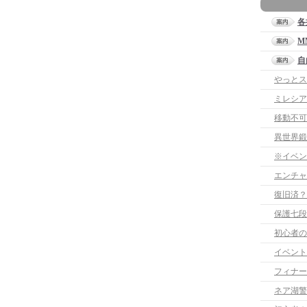
各
M
自
やっとス
ミレシア
移動不可
異世界鍛
※イベン
エンチャ
復旧済？
保護七段
初心者の
イベント
フィナー
ネア湖警