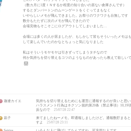
（数カ月に1度ＩＮするか程度の知り合いの居ない倉庫さんです）
するとダンバートンのムーンゲートをくぐってまもなく
いやらしいメモが飛んできました。お祭りのワクワクも台無しです
数分もたたずに次のメモが飛んできたので
会場見物もそこそこにログアウトしてしまいました…
会場には多くの人が居ましたが、もしかして皆もそういったメモは
して楽しんでいたのかなとちょっと気になりました
私はそういうモヤモヤは引きずってしまうタチなので
何か気持ちを切り替えるコツのようなものがあったら教えて欲しい
迦遼カイエ
気持ちを切り替えるためにも運営に通報するのが良いと思い
ハラスメント行為はネクソン規約第20条（禁止事項）10,1
反なので
25/07/28 22:47
凪子
来てましたねーメモ。即通報しましたけど。通報数貯まると
すよ
25/07/28 23:11
Seirios
いろんな人に飛ばしてたんですね…可哀想な人です