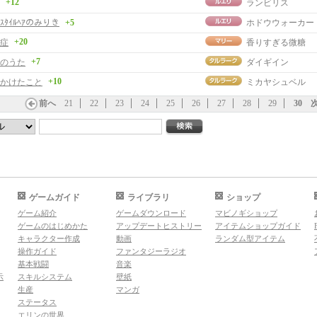
+12
ランビリス
ｰﾙｽﾀｲﾙﾍｱのみりき
+5
ホドウウォーカー
+20
症
香りすぎる微糖
+7
のうた
ダイギイン
+10
かけたこと
ミカヤシュベル
前へ
21
22
23
24
25
26
27
28
29
30
ゲームガイド
ライブラリ
ショップ
ゲーム紹介
ゲームダウンロード
マビノギショップ
ゲームのはじめかた
アップデートヒストリー
アイテムショップガイド
キャラクター作成
動画
ランダム型アイテム
操作ガイド
ファンタジーラジオ
基本戦闘
音楽
示
スキルシステム
壁紙
生産
マンガ
ステータス
エリンの世界