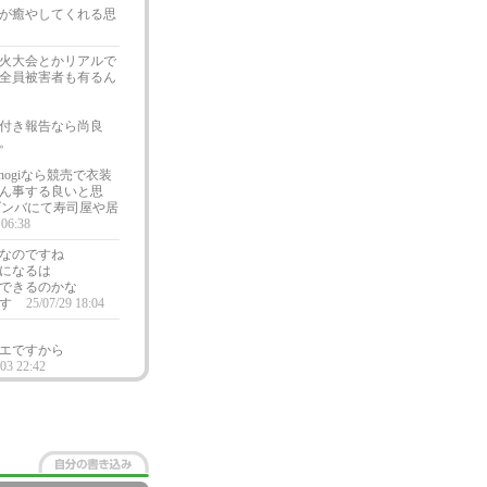
が癒やしてくれる思
火大会とかリアルで
全員被害者も有るん
付き報告なら尚良
。
ogiなら競売で衣装
ん事する良いと思
ダンバにて寿司屋や居
 06:38
なのですね
になるは
できるのかな
ます
25/07/29 18:04
エですから
/03 22:42