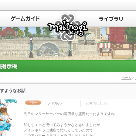
マビノギ
ホーム
>
すようなお話
ファルル
25/07/28 21:53
先日のマリーサーバーの露店祭り盛況だったようですね
私もちょっと覗いてみようかなと思いましたが
メインキャラは他所で忙しくしていたので
このアバターのサブキャラでＩＮしました