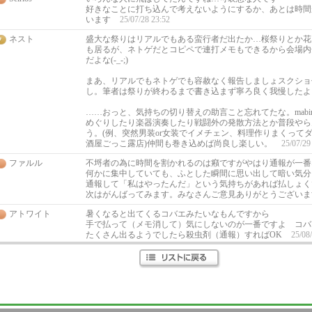
好きなことに打ち込んで考えないようにするか、あとは時間
います
25/07/28 23:52
ネスト
盛大な祭りはリアルでもある蛮行者だ出たか…桜祭りとか花
も居るが、ネトゲだとコピペで連打メモもできるから会場内
だよな(-_-;)
まあ、リアルでもネトゲでも容赦なく報告しましょスクショ
し。筆者は祭りが終わるまで書き込まず寧ろ良く我慢したよ
……おっと、気持ちの切り替えの助言こと忘れてたな。mabin
めぐりしたり楽器演奏したり戦闘外の発散方法とか普段やら
う。(例、突然男装or女装でイメチェン、料理作りまくって
酒屋ごっこ露店)仲間も巻き込めば尚良し楽しい。
25/07/29
ファルル
不埒者の為に時間を割かれるのは癪ですがやはり通報が一番
何かに集中していても、ふとした瞬間に思い出して暗い気分
通報して「私はやったんだ」という気持ちがあれば払しょく
次はがんばってみます。みなさんご意見ありがとうござい
アトワイト
暑くなると出てくるコバエみたいなもんですから
手で払って（メモ消して）気にしないのが一番ですよ コバ
たくさん出るようでしたら殺虫剤（通報）すればOK
25/08