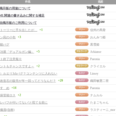
掲示板の用途について
ML関連の書き込みに関する補足
由掲示板のご利用について
+1
トーリーに手を出したが…
信州の馬骨
+3
ン宛の小包
おんみつ姫
能バグ
黒雪姫
+5
冶屋「デュアルガン編」
Arkianse
ト終了注意報※
Paeonia
+2
ントもチャンスですよ～
クライエル
）ルエリ3chバグ？コンテンツに入れない
Linsey
+29
改造石の販売が年一回ってどうなんだ？
織田敏憲二世
+14
すゝめ
Paeonia
+2
保管箱ロス
ナムルル
レバフが付いてない!と慌てる前に
たまごちゃん
備員(自称)
ラスティーニ_mor