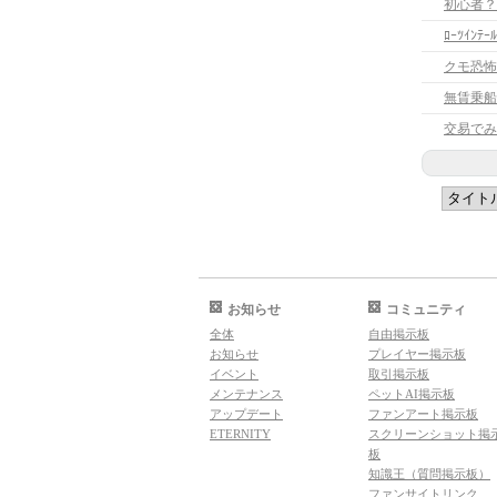
初心者？
ﾛｰﾂｲﾝﾃ
クモ恐怖
無賃乗船
交易でみ
お知らせ
コミュニティ
全体
自由掲示板
お知らせ
プレイヤー掲示板
イベント
取引掲示板
メンテナンス
ペットAI掲示板
アップデート
ファンアート掲示板
ETERNITY
スクリーンショット掲
板
知識王（質問掲示板）
ファンサイトリンク