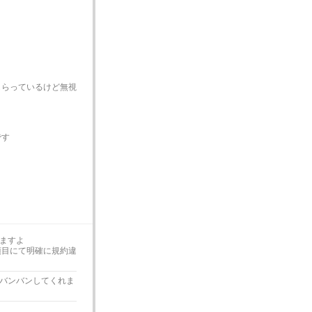
もらっているけど無視
です
ますよ
9項目にて明確に規約違
バンバンしてくれま