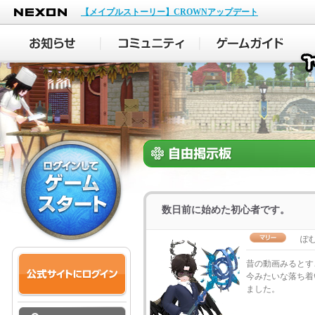
NEXON
【メイプルストーリー】CROWNアップデート
数日前に始めた初心者です。
ぽ
昔の動画みるとす
今みたいな落ち着
ました。