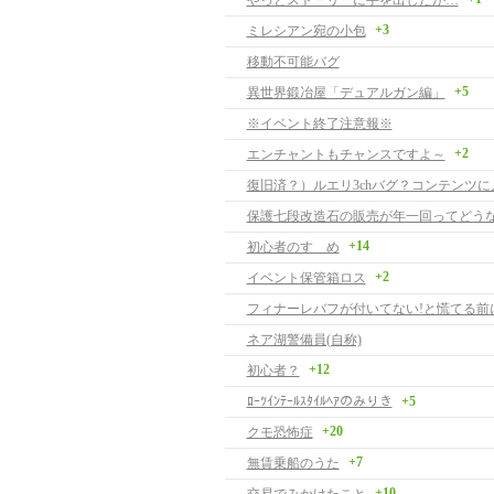
やっとストーリーに手を出したが…
+3
ミレシアン宛の小包
移動不可能バグ
+5
異世界鍛冶屋「デュアルガン編」
※イベント終了注意報※
+2
エンチャントもチャンスですよ～
復旧済？）ルエリ3chバグ？コンテンツに
保護七段改造石の販売が年一回ってどう
+14
初心者のすゝめ
+2
イベント保管箱ロス
フィナーレバフが付いてない!と慌てる前
ネア湖警備員(自称)
+12
初心者？
ﾛｰﾂｲﾝﾃｰﾙｽﾀｲﾙﾍｱのみりき
+5
+20
クモ恐怖症
+7
無賃乗船のうた
+10