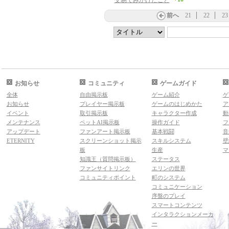
交易でみかけたこと
前へ
21
22
23
お知らせ
コミュニティ
ゲームガイド
全体
自由掲示板
ゲーム紹介
ゲ
お知らせ
プレイヤー掲示板
ゲームのはじめかた
ア
イベント
取引掲示板
キャラクター作成
動
メンテナンス
ペットAI掲示板
操作ガイド
フ
アップデート
ファンアート掲示板
基本戦闘
音
ETERNITY
スクリーンショット掲示
スキルシステム
壁
板
生産
マ
知識王（質問掲示板）
ステータス
ファンサイトリンク
エリンの世界
コミュニティポイント
町のシステム
コミュニケーション
序盤のプレイ
スマートコンテンツ
インタラクションメーカ
ー