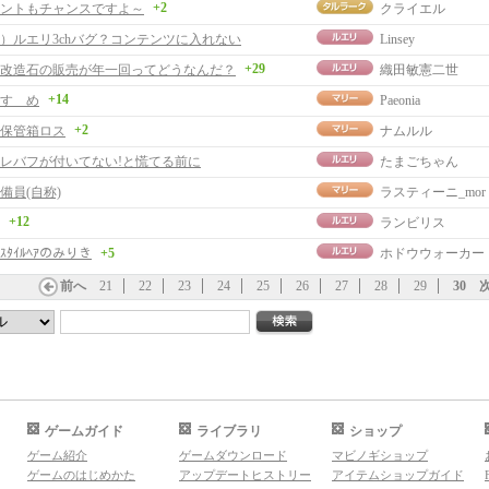
+2
ントもチャンスですよ～
クライエル
）ルエリ3chバグ？コンテンツに入れない
Linsey
+29
改造石の販売が年一回ってどうなんだ？
織田敏憲二世
+14
すゝめ
Paeonia
+2
保管箱ロス
ナムルル
レバフが付いてない!と慌てる前に
たまごちゃん
備員(自称)
ラスティーニ_mor
+12
ランビリス
ｰﾙｽﾀｲﾙﾍｱのみりき
+5
ホドウウォーカー
前へ
21
22
23
24
25
26
27
28
29
30
ゲームガイド
ライブラリ
ショップ
ゲーム紹介
ゲームダウンロード
マビノギショップ
ゲームのはじめかた
アップデートヒストリー
アイテムショップガイド