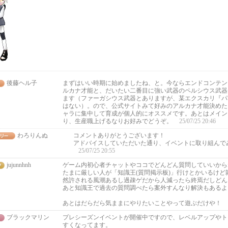
後藤ヘル子
まずはいい時期に始めましたね、と。今ならエンドコンテン
ルカナ才能と、だいたい二番目に強い武器のペルシウス武器
ます（ファーガシウス武器とありますが、某エクスカリ『パ
はない）。ので、公式サイトみて好みのアルカナ才能決めた
ャラに集中して育成が個人的にオススメです。あとはメイン
り、生産職上げるなりお好みでどうぞ。
25/07/25 20:46
わろりんぬ
コメントありがとうございます！
アドバイスしていただいた通り、イベントに取り組んで
25/07/25 20:55
jujunnhnh
ゲーム内初心者チャットやココでどんどん質問していいから
たまに厳しい人が「知識王(質問掲示板)」行けとかいるけど
然許される風潮あるし過疎ゲだから人減ったら終焉だしどん
あと知識王で過去の質問調べたら案外すんなり解決もあるよ
あとはだらだら気ままにやりたいことやって遊ぶだけや！
ブラックマリン
プレシーズンイベントが開催中ですので、レベルアップやト
すくなってます。