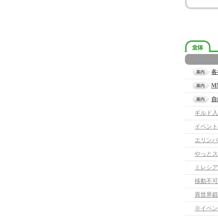
各
M
自
ギルド入
イベント
エリンパ
やっとス
ミレシア
移動不可
異世界鍛
※イベン