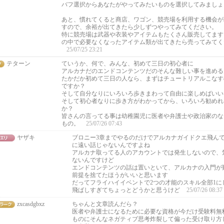
バフ選択からあなたがやってみたいものを選択してみましょ
あと、慣れてくると商店、ワゴン、競売場を利用する機会が
すので、余裕が出てきたら少しずつやってみてください。
特に競売場は武器や衣装やアイテムもたくさん販売してます
の中で必要なくなったアイテム類が出てきたら売ってみてく
25/07/25 23:21
テターン
ていうか、何で、みんな、初めて三日の初心者に
アルカナだのエンドコンテンツだのそんな難しい事を進める
たかだか初めて三日の人なら、まずはチュートリアルこなす
ですか？
そして自分なりにいろいろ歩きまわって自由に楽しめばいい
そして初心者なりに歩き方がわかってから、いろいろ勧めれ
か？
皆さんの言ってる事は幼稚園児に医者や弁護士や政治家のな
もの。
25/07/26 07:43
ヤザキ
ブロニー3章までやるのだけでアルカナガイドクエ飛ん
に遠い話じゃないんですよね
アルカナ取ってる人のアカウントでは発生しないので、
ないんですけど
エンドコンテンツの話は置いといて、アルカナの入門が
前提を捨てたほうがいいと思います
だってフライハイイベントで2つの才能のスキル全部1に
飛ばしすぎてちょっとどうかと思うけど
25/07/26 08:37
zxcasdgbxz
ちゃんと文章読んだら？
医者や弁護士になるために必要な資格が今だけ受験料無
ものにそんなネガティブ思考炸裂して偏った受け取り方