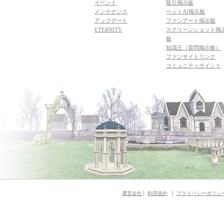
イベント
取引掲示板
メンテナンス
ペットAI掲示板
アップデート
ファンアート掲示板
ETERNITY
スクリーンショット掲
板
知識王（質問掲示板）
ファンサイトリンク
コミュニティポイント
運営会社
利用規約
プライバシーポリシ