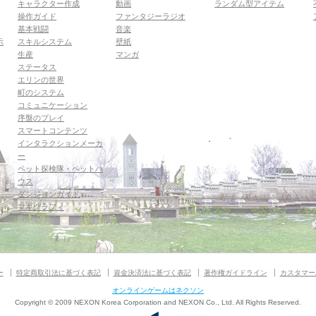
キャラクター作成
動画
ランダム型アイテム
操作ガイド
ファンタジーラジオ
基本戦闘
音楽
示
スキルシステム
壁紙
生産
マンガ
ステータス
エリンの世界
町のシステム
コミュニケーション
序盤のプレイ
スマートコンテンツ
インタラクションメーカ
ー
ペット探検隊・ペットハ
ウス
ダンジョンガイド
マギグラフィ
ー
特定商取引法に基づく表記
資金決済法に基づく表記
著作権ガイドライン
カスタマー
オンラインゲームはネクソン
Copyright © 2009 NEXON Korea Corporation and NEXON Co., Ltd. All Rights Reserved.