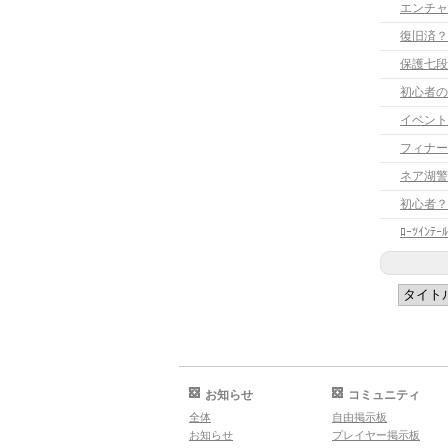
エンチャ
復旧済？
保護七段
初心者の
イベント
フィナー
ネア湖警
初心者？
ﾛｰﾂｲﾝﾃ
お知らせ
コミュニティ
全体
自由掲示板
お知らせ
プレイヤー掲示板