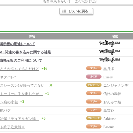
る自覚あるかい？
25/07/26 17:28
掲示板の用途について
ML関連の書き込みに関する補足
由掲示板のご利用について
+16
ろうか悩んでるんだけど
黒月澪
ネタバレ*
Linsey
+31
スシーズン1が降ってこない
ニンジャナンデ
+1
トーリーに手を出したが…
信州の馬骨
+3
ン宛の小包
おんみつ姫
能バグ
黒雪姫
+5
冶屋「デュアルガン編」
Arkianse
ト終了注意報※
Paeonia