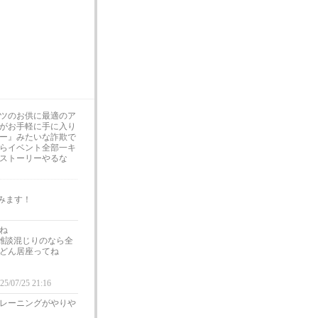
ツのお供に最適のア
がお手軽に手に入り
ー』みたいな詐欺で
らイベント全部一キ
ストーリーやるな
みます！
ね
雑談混じりのなら全
どん居座ってね
25/07/25 21:16
レーニングがやりや