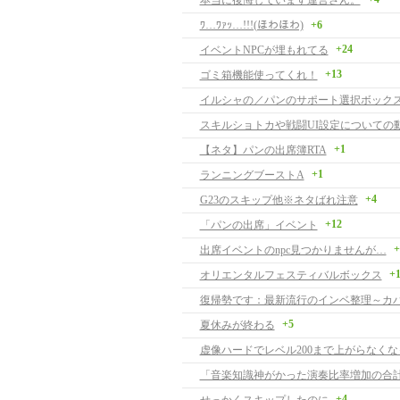
本当に後悔しています運営さん。
ﾜ…ﾜｧｯ…!!!(ほわほわ)
+6
+24
イベントNPCが埋もれてる
+13
ゴミ箱機能使ってくれ！
イルシャの／パンのサポート選択ボック
スキルショトカや戦闘UI設定についての
+1
【ネタ】パンの出席簿RTA
+1
ランニングブーストA
+4
G23のスキップ他※ネタばれ注意
+12
「パンの出席」イベント
+
出席イベントのnpc見つかりませんが…
+
オリエンタルフェスティバルボックス
復帰勢です：最新流行のインベ整理～カ
+5
夏休みが終わる
+4