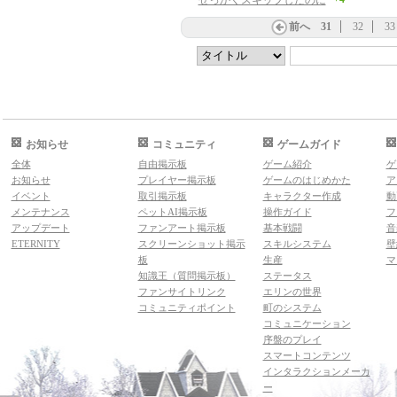
せっかくスキップしたのに
前へ
31
32
33
お知らせ
コミュニティ
ゲームガイド
全体
自由掲示板
ゲーム紹介
ゲ
お知らせ
プレイヤー掲示板
ゲームのはじめかた
ア
イベント
取引掲示板
キャラクター作成
動
メンテナンス
ペットAI掲示板
操作ガイド
フ
アップデート
ファンアート掲示板
基本戦闘
音
ETERNITY
スクリーンショット掲示
スキルシステム
壁
板
生産
マ
知識王（質問掲示板）
ステータス
ファンサイトリンク
エリンの世界
コミュニティポイント
町のシステム
コミュニケーション
序盤のプレイ
スマートコンテンツ
インタラクションメーカ
ー