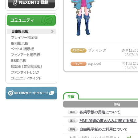
プティング
さきほど
25/07/19
asphodel
同じ目に
25/07/21
各掲示板の用途について
MML関連の書き込みに関する補足
自由掲示板のご利用について
+4