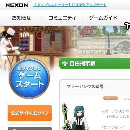
NEXON
【メイプルストーリー】CROWNアップデート
ファーガシウス武器
ユ
って パンガシウ
（最近よくみる
↑どうでもいい↑