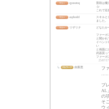
qyasutoq
普段は魔
-)♪
これで近
asphodel
スキルと
ました。
リザリナ
どなたかー
ファーガ
と聞かれ
イベント
い
と画面に
武器貰っ
ファーガ
25/07/17
由梨恵
フ
…
プレ
A
の
そ
ウィ