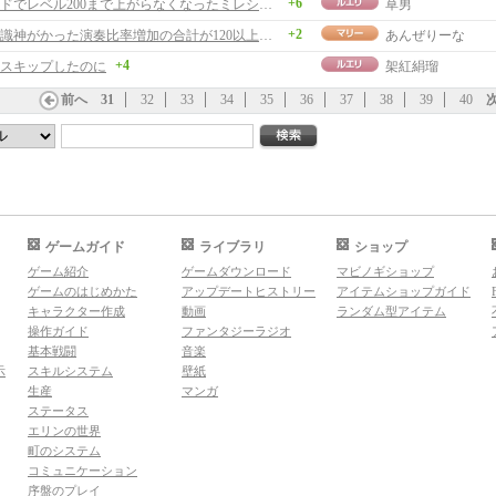
+6
虚像ハードでレベル200まで上がらなくなったミレシアン様へ
草男
+2
「音楽知識神がかった演奏比率増加の合計が120以上」って
あんぜりーな
+4
スキップしたのに
架紅絹瑠
前へ
31
32
33
34
35
36
37
38
39
40
ゲームガイド
ライブラリ
ショップ
ゲーム紹介
ゲームダウンロード
マビノギショップ
ゲームのはじめかた
アップデートヒストリー
アイテムショップガイド
キャラクター作成
動画
ランダム型アイテム
操作ガイド
ファンタジーラジオ
基本戦闘
音楽
示
スキルシステム
壁紙
生産
マンガ
ステータス
エリンの世界
町のシステム
コミュニケーション
序盤のプレイ