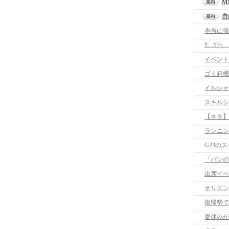
M
自
本当に後
ﾜ…ﾜｧｯ…
イベント
ゴミ箱機
イルシャ
スキルシ
【ネタ】
ランニン
G23の
「パンの
出席イベ
オリエン
復帰勢で
夏休みが