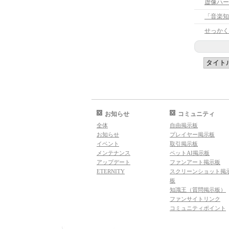
せっかく
お知らせ
コミュニティ
全体
自由掲示板
お知らせ
プレイヤー掲示板
イベント
取引掲示板
メンテナンス
ペットAI掲示板
アップデート
ファンアート掲示板
ETERNITY
スクリーンショット掲
板
知識王（質問掲示板）
ファンサイトリンク
コミュニティポイント