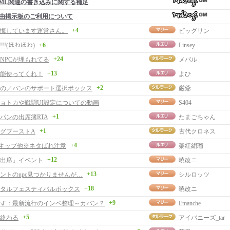
ML関連の書き込みに関する補足
由掲示板のご利用について
+4
悔しています運営さん。
ビッグリン
!!!(ほわほわ)
+6
Linsey
+24
NPCが埋もれてる
メバル
+13
能使ってくれ！
よひ
+2
の／パンのサポート選択ボックス
厳爺
ョトカや戦闘UI設定についての動画
S404
+1
パンの出席簿RTA
たまごちゃん
+1
グブーストA
古代クロネス
+4
スキップ他※ネタばれ注意
架紅絹瑠
+12
出席」イベント
暁改ニ
+13
ントのnpc見つかりませんが…
シルロッツ
+18
タルフェスティバルボックス
暁改ニ
+9
す：最新流行のインベ整理～カバン？
Emanche
+5
終わる
アイバニーズ_tar