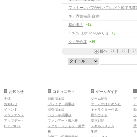
フィナーレバフが付いてない!と慌てる前
ネア湖警備員(自称)
+12
初心者？
ﾛｰﾂｲﾝﾃｰﾙｽﾀｲﾙﾍｱのみりき
+5
+20
クモ恐怖症
前へ
21
22
23
お知らせ
コミュニティ
ゲームガイド
全体
自由掲示板
ゲーム紹介
ゲ
お知らせ
プレイヤー掲示板
ゲームのはじめかた
ア
イベント
取引掲示板
キャラクター作成
動
メンテナンス
ペットAI掲示板
操作ガイド
フ
アップデート
ファンアート掲示板
基本戦闘
音
ETERNITY
スクリーンショット掲示
スキルシステム
壁
板
生産
マ