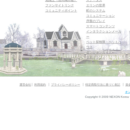
知識王（質問掲示板）
ステータス
ファンサイトリンク
エリンの世界
コミュニティポイント
町のシステム
コミュニケーション
序盤のプレイ
スマートコンテンツ
インタラクションメーカ
ー
ペット探検隊・ペットハ
ウス
ダンジョンガイド
マギグラフィ
運営会社
利用規約
プライバシーポリシー
特定商取引法に基づく表記
資
オ
Copyright © 2009 NEXON Korea Co