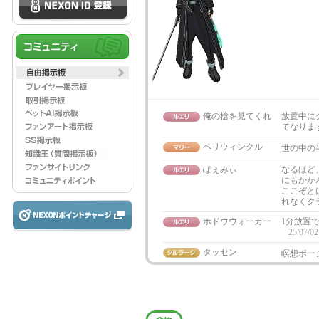
俺の槍を見てくれ
放置中に
てなります(
ペリウィンクル
世の中の
ぽぇみぃ
なるほど
にもかか
ここぞと
れなくク
ホドウウォーカー
1分放置で
25/07/02
タッセン
瞑想ポー