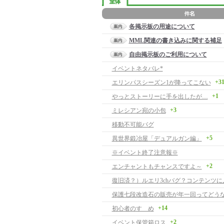
各掲示板の用途について
MML関連の書き込みに関する補足
自由掲示板のご利用について
イベントネタバレ*
+3
エリンパスシーズン1が降ってこない
+1
やっとストーリーに手を出したが…
+3
ミレシアン宛の小包
移動不可能バグ
+5
異世界鍛冶屋「デュアルガン編」
※イベント終了注意報※
+2
エンチャントもチャンスですよ～
復旧済？）ルエリ3chバグ？コンテンツに
保護七段改造石の販売が年一回ってどう
+14
初心者のすゝめ
+2
イベント保管箱ロス