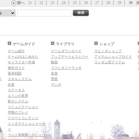
前へ
21
22
23
24
25
26
27
28
29
30
ゲームガイド
ライブラリ
ショップ
ゲーム紹介
ゲームダウンロード
マビノギショップ
ゲームのはじめかた
アップデートヒストリー
アイテムショップガイド
キャラクター作成
動画
ランダム型アイテム
操作ガイド
ファンタジーラジオ
基本戦闘
音楽
示
スキルシステム
壁紙
生産
マンガ
ステータス
エリンの世界
町のシステム
コミュニケーション
序盤のプレイ
スマートコンテンツ
インタラクションメーカ
ー
ペット探検隊・ペットハ