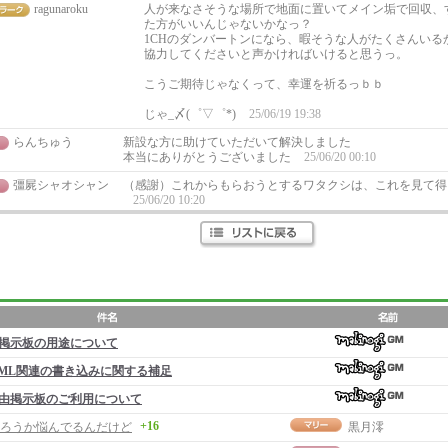
ragunaroku
人が来なさそうな場所で地面に置いてメイン垢で回収、
た方がいいんじゃないかなっ？
1CHのダンバートンになら、暇そうな人がたくさんいる
協力してくださいと声かければいけると思うっ。
こうご期待じゃなくって、幸運を祈るっｂｂ
じゃ_〆(゜▽゜*)
25/06/19 19:38
らんちゅう
新設な方に助けていただいて解決しました
本当にありがとうございました
25/06/20 00:10
彊屍シャオシャン
（感謝）これからもらおうとするワタクシは、これを見て得
25/06/20 10:20
掲示板の用途について
ML関連の書き込みに関する補足
由掲示板のご利用について
+16
ろうか悩んでるんだけど
黒月澪