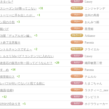
ネタバレ*
Linsey
+31
スシーズン1が降ってこない
ニンジャナンデ
+1
トーリーに手を出したが…
信州の馬骨
+3
ン宛の小包
おんみつ姫
能バグ
黒雪姫
+5
冶屋「デュアルガン編」
Arkianse
ト終了注意報※
Paeonia
+2
ントもチャンスですよ～
クライエル
）ルエリ3chバグ？コンテンツに入れない
Linsey
+29
改造石の販売が年一回ってどうなんだ？
織田敏憲二世
+14
すゝめ
Paeonia
+2
保管箱ロス
ナムルル
レバフが付いてない!と慌てる前に
たまごちゃん
備員(自称)
ラスティーニ_mor
+12
ランビリス
ｰﾙｽﾀｲﾙﾍｱのみりき
+5
ホドウウォーカー