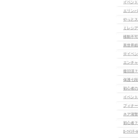
イベント
エリンパ
やっとス
ミレシア
移動不可
異世界鍛
※イベン
エンチャ
復旧済？
保護七段
初心者の
イベント
フィナー
ネア湖警
初心者？
ﾛｰﾂｲﾝﾃ