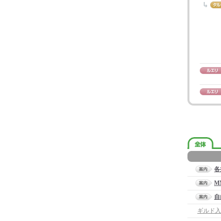
各
M
自
ギルド入