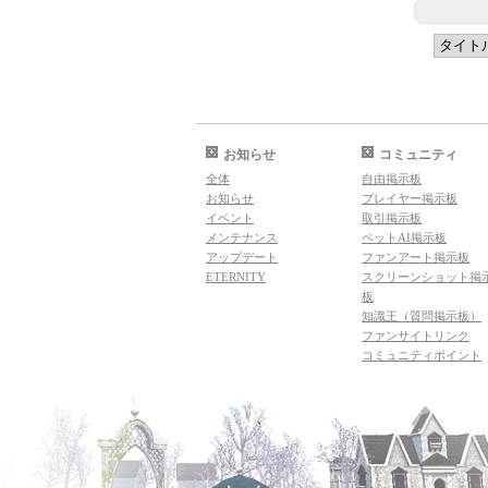
お知らせ
コミュニティ
全体
自由掲示板
お知らせ
プレイヤー掲示板
イベント
取引掲示板
メンテナンス
ペットAI掲示板
アップデート
ファンアート掲示板
ETERNITY
スクリーンショット掲
板
知識王（質問掲示板）
ファンサイトリンク
コミュニティポイント