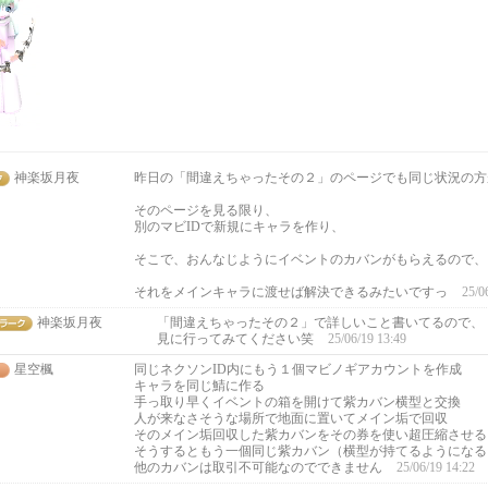
神楽坂月夜
昨日の「間違えちゃったその２」のページでも同じ状況の方
そのページを見る限り、
別のマビIDで新規にキャラを作り、
そこで、おんなじようにイベントのカバンがもらえるので、
それをメインキャラに渡せば解決できるみたいですっ
25/0
神楽坂月夜
「間違えちゃったその２」で詳しいこと書いてるので、
見に行ってみてください笑
25/06/19 13:49
星空楓
同じネクソンID内にもう１個マビノギアカウントを作成
キャラを同じ鯖に作る
手っ取り早くイベントの箱を開けて紫カバン横型と交換
人が来なさそうな場所で地面に置いてメイン垢で回収
そのメイン垢回収した紫カバンをその券を使い超圧縮させる
そうするともう一個同じ紫カバン（横型が持てるようになる
他のカバンは取引不可能なのでできません
25/06/19 14:22