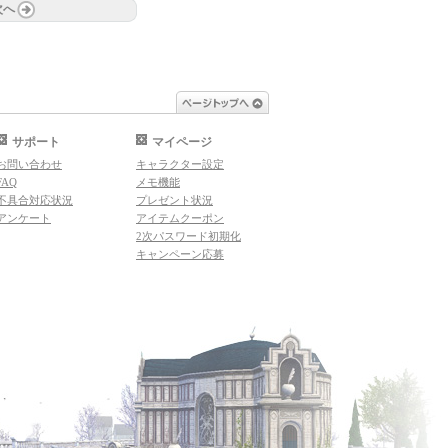
次へ
ページトップへ
サポート
マイページ
お問い合わせ
キャラクター設定
FAQ
メモ機能
不具合対応状況
プレゼント状況
アンケート
アイテムクーポン
2次パスワード初期化
キャンペーン応募