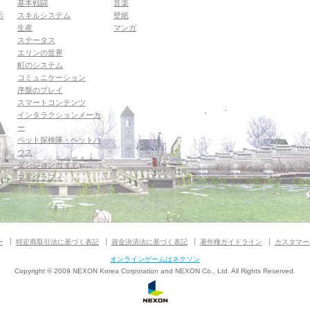
基本戦闘
音楽
示
スキルシステム
壁紙
生産
マンガ
ステータス
エリンの世界
町のシステム
コミュニケーション
序盤のプレイ
スマートコンテンツ
インタラクションメーカ
ー
ペット探検隊・ペットハ
ウス
ダンジョンガイド
マギグラフィ
ー
特定商取引法に基づく表記
資金決済法に基づく表記
著作権ガイドライン
カスタマー
オンラインゲームはネクソン
Copyright © 2009 NEXON Korea Corporation and NEXON Co., Ltd. All Rights Reserved.