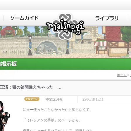
マビノギ
ホーム
>
正済：猫の笛間違えちゃった …
神楽坂月夜
25/06/18 15:11
にゃー使ったことなかったから知らなくて、
「ミレシアンの手紙」のページから、
勇敢なにゃーの見た目がよくて、交換したら、