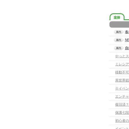
各
M
自
やっとス
ミレシア
移動不可
異世界鍛
※イベン
エンチャ
復旧済？
保護七段
初心者の
イベント