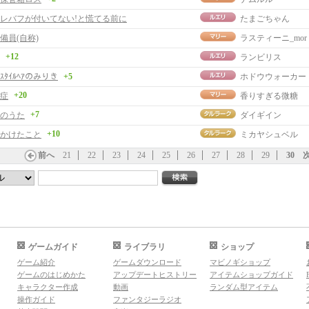
レバフが付いてない!と慌てる前に
たまごちゃん
備員(自称)
ラスティーニ_mor
+12
ランビリス
ｰﾙｽﾀｲﾙﾍｱのみりき
+5
ホドウウォーカー
+20
症
香りすぎる微糖
+7
のうた
ダイギイン
+10
かけたこと
ミカヤシュベル
前へ
21
22
23
24
25
26
27
28
29
30
ゲームガイド
ライブラリ
ショップ
ゲーム紹介
ゲームダウンロード
マビノギショップ
ゲームのはじめかた
アップデートヒストリー
アイテムショップガイド
キャラクター作成
動画
ランダム型アイテム
操作ガイド
ファンタジーラジオ