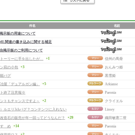
掲示板の用途について
ML関連の書き込みに関する補足
由掲示板のご利用について
+1
トーリーに手を出したが…
信州の馬骨
+3
ン宛の小包
おんみつ姫
能バグ
黒雪姫
+5
冶屋「デュアルガン編」
Arkianse
ト終了注意報※
Paeonia
+2
ントもチャンスですよ～
クライエル
）ルエリ3chバグ？コンテンツに入れない
Linsey
+29
改造石の販売が年一回ってどうなんだ？
織田敏憲二世
+14
すゝめ
Paeonia
+2
保管箱ロス
ナムルル