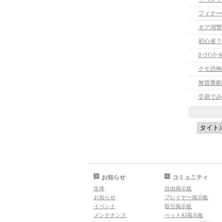
フィナー
ネア湖警
初心者？
ﾛｰﾂｲﾝﾃ
クモ恐怖
無賃乗船
交易でみ
お知らせ
コミュニティ
全体
自由掲示板
お知らせ
プレイヤー掲示板
イベント
取引掲示板
メンテナンス
ペットAI掲示板