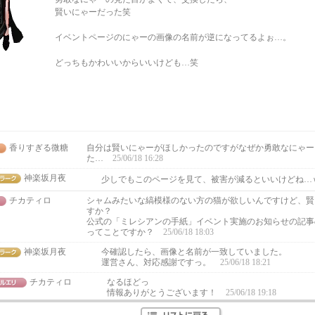
賢いにゃーだった笑
イベントページのにゃーの画像の名前が逆になってるよぉ…。
どっちもかわいいからいいけども…笑
香りすぎる微糖
自分は賢いにゃーがほしかったのですがなぜか勇敢なにゃー
た…
25/06/18 16:28
神楽坂月夜
少しでもこのページを見て、被害が減るといいけどね…
チカティロ
シャムみたいな縞模様のない方の猫が欲しいんですけど、賢
すか？
公式の「ミレシアンの手紙」イベント実施のお知らせの記事
ってことですか？
25/06/18 18:03
神楽坂月夜
今確認したら、画像と名前が一致していました。
運営さん、対応感謝ですっ。
25/06/18 18:21
チカティロ
なるほどっ
情報ありがとうございます！
25/06/18 19:18