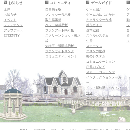
お知らせ
コミュニティ
ゲームガイド
全体
自由掲示板
ゲーム紹介
ゲ
お知らせ
プレイヤー掲示板
ゲームのはじめかた
ア
イベント
取引掲示板
キャラクター作成
動
メンテナンス
ペットAI掲示板
操作ガイド
フ
アップデート
ファンアート掲示板
基本戦闘
音
ETERNITY
スクリーンショット掲示
スキルシステム
壁
板
生産
マ
知識王（質問掲示板）
ステータス
ファンサイトリンク
エリンの世界
コミュニティポイント
町のシステム
コミュニケーション
序盤のプレイ
スマートコンテンツ
インタラクションメーカ
ー
ペット探検隊・ペットハ
ウス
ダンジョンガイド
マギグラフィ