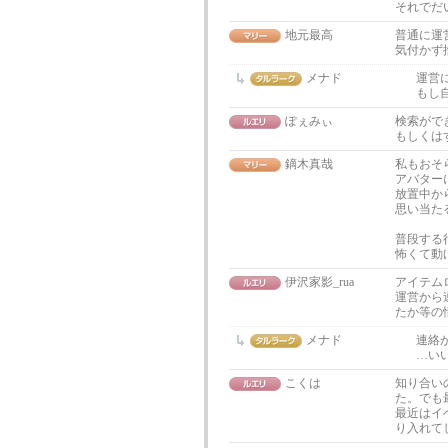
それでだ
地元最高
普通に運
気付かず
メナド
運営
もし
ぽぇみぃ
検索がで
もしくは
鏑木真哉
私もおそ
アバター
放置中か
思い当た
普段する
怖くて動
伊沢家影_rua
アイテム
運営から
たか等の
メナド
連絡
…い
こくは
知り合い
た。でも
最近はイ
り入れて