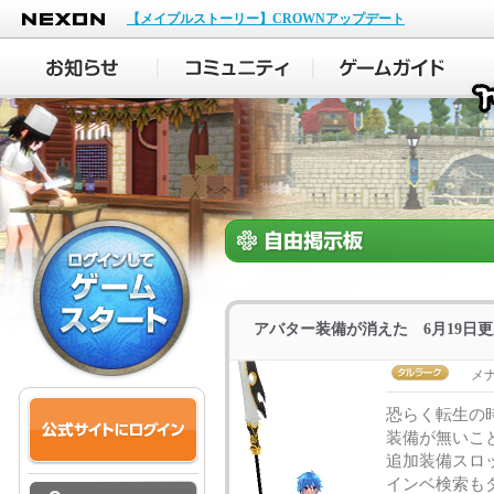
NEXON
【メイプルストーリー】CROWNアップデート
アバター装備が消えた 6月19日更
メ
恐らく転生の
装備が無いこ
追加装備スロ
インベ検索も