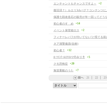
+2
エンチャントもチャンスですよ～
復旧済？）ルエリ3chバグ？コンテンツに
保護七段改造石の販売が年一回ってどう
+14
初心者のすゝめ
+2
イベント保管箱ロス
フィナーレバフが付いてない!と慌てる前
ネア湖警備員(自称)
+12
初心者？
ﾛｰﾂｲﾝﾃｰﾙｽﾀｲﾙﾍｱのみりき
+5
+20
クモ恐怖症
+7
無賃乗船のうた
前へ
21
22
23