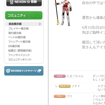
自分の中では
運営から連絡
6月15日(日
先ほど臨時イ
復旧して頂い
皆さんもアイ
たまごちゃん
ダンバの
もしくは
メナド
エヴ
ない
ゴリ
インベ検
ソウルス
ちなみに