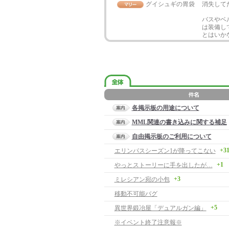
グイシュギの胃袋
消失して
バスやベ
は装備し
とはいか
各掲示板の用途について
MML関連の書き込みに関する補足
自由掲示板のご利用について
+3
エリンパスシーズン1が降ってこない
+1
やっとストーリーに手を出したが…
+3
ミレシアン宛の小包
移動不可能バグ
+5
異世界鍛冶屋「デュアルガン編」
※イベント終了注意報※