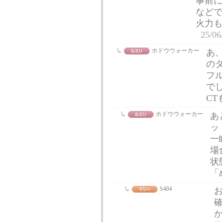
事前に
など
火力
25/06
ホドウウォーカー
あ
の
フ
でし
C
ホドウウォーカー
あ
ッ
一
場
状
「
S404