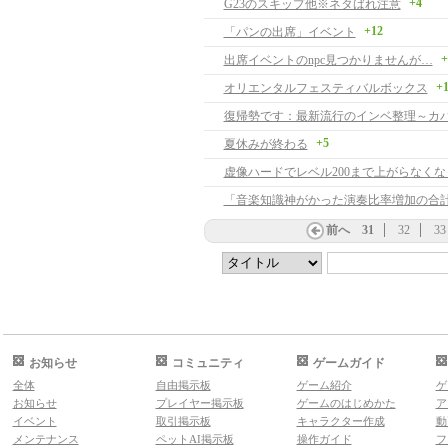
+4
G23のスキップ他※ネタばれ注意
+12
「パンの出席」イベント
+
出席イベントのnpc見つかりませんが…
+
オリエンタルフェスティバルボックス
復帰勢です：最新流行のインベ整理～カ
+5
夏休みが終わる
前へ
31
32
33
お知らせ
コミュニティ
ゲームガイド
全体
自由掲示板
ゲーム紹介
ゲ
お知らせ
プレイヤー掲示板
ゲームのはじめかた
ア
イベント
取引掲示板
キャラクター作成
動
メンテナンス
ペットAI掲示板
操作ガイド
フ