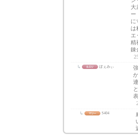
シ
大
ー
に
は
エ
精
錬
2
ぽぇみぃ
S404