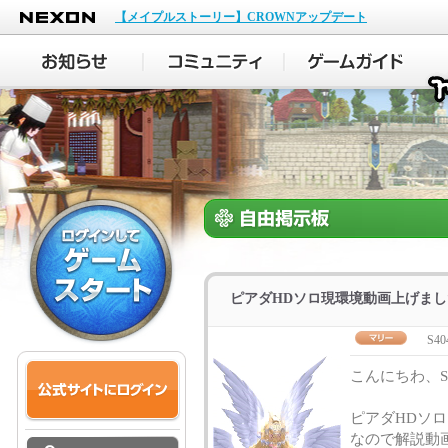
NEXON
【メイプルストーリー】CROWNアップデート
ピアダHDソロ現環境動画上げまし
S40
こんにちわ、S
ピアダHDソ
なので解説動