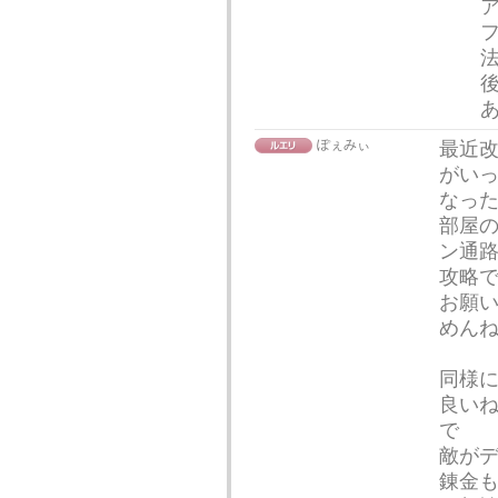
ぽぇみぃ
最近
がい
なった
部屋
ン通
攻略
お願
めん
同様
良い
で
敵が
錬金