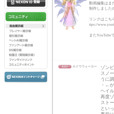
動画編集はま
制作しました
リンクはこち
ttps://www.yo
またYouTu
ホドウウォーカー
ゾン
スノ
うに
・←
ヘイ
再度
スト
とい