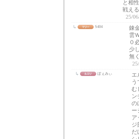
と相
戦え
25/06
S404
錬
雲
０
少
無
25
ぽぇみぃ
エ
う
む
ン
の
ー
ア
ジ
だ