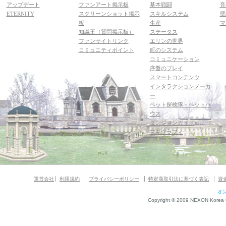
アップデート
ファンアート掲示板
基本戦闘
音
ETERNITY
スクリーンショット掲示
スキルシステム
壁
板
生産
マ
知識王（質問掲示板）
ステータス
ファンサイトリンク
エリンの世界
コミュニティポイント
町のシステム
コミュニケーション
序盤のプレイ
スマートコンテンツ
インタラクションメーカ
ー
ペット探検隊・ペットハ
ウス
ダンジョンガイド
マギグラフィ
運営会社
利用規約
プライバシーポリシー
特定商取引法に基づく表記
資
オ
Copyright © 2009 NEXON Korea Co