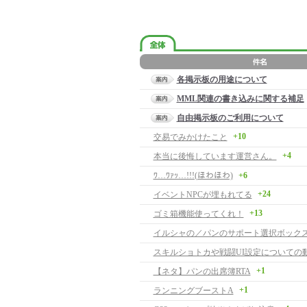
各掲示板の用途について
MML関連の書き込みに関する補足
自由掲示板のご利用について
+10
交易でみかけたこと
+4
本当に後悔しています運営さん。
ﾜ…ﾜｧｯ…!!!(ほわほわ)
+6
+24
イベントNPCが埋もれてる
+13
ゴミ箱機能使ってくれ！
イルシャの／パンのサポート選択ボック
スキルショトカや戦闘UI設定についての
+1
【ネタ】パンの出席簿RTA
+1
ランニングブーストA