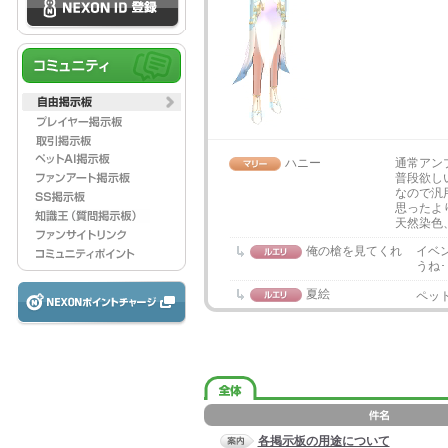
ハニー
通常アン
普段欲し
なので汎
思ったよ
天然染色
俺の槍を見てくれ
イベ
うね･･
夏絵
ペッ
各掲示板の用途について