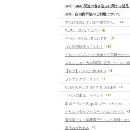
MML関連の書き込みに関する補足
自由掲示板のご利用について
+4
本当に後悔しています運営さん。
ﾜ…ﾜｧｯ…!!!(ほわほわ)
+6
+24
イベントNPCが埋もれてる
+13
ゴミ箱機能使ってくれ！
イルシャの／パンのサポート選択ボック
スキルショトカや戦闘UI設定についての
+1
【ネタ】パンの出席簿RTA
+1
ランニングブーストA
+4
G23のスキップ他※ネタばれ注意
+12
「パンの出席」イベント
+
出席イベントのnpc見つかりませんが…
+
オリエンタルフェスティバルボックス
復帰勢です：最新流行のインベ整理～カ
+5
夏休みが終わる