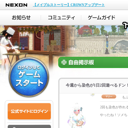
NEXON
【メイプルストーリー】CROWNアップデート
今週から染色が1日2回遊べるドン
も
2回も染色が作れ
やったね！ソメち