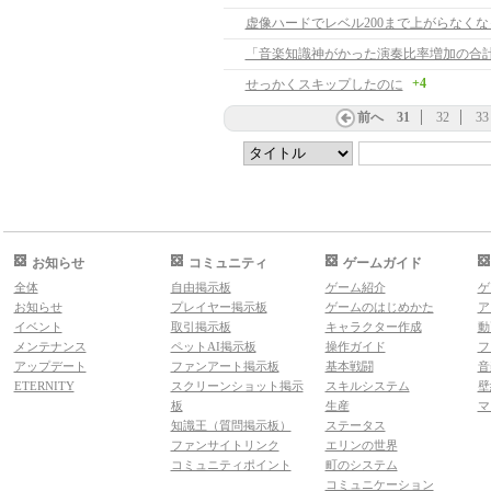
+4
せっかくスキップしたのに
前へ
31
32
33
お知らせ
コミュニティ
ゲームガイド
全体
自由掲示板
ゲーム紹介
ゲ
お知らせ
プレイヤー掲示板
ゲームのはじめかた
ア
イベント
取引掲示板
キャラクター作成
動
メンテナンス
ペットAI掲示板
操作ガイド
フ
アップデート
ファンアート掲示板
基本戦闘
音
ETERNITY
スクリーンショット掲示
スキルシステム
壁
板
生産
マ
知識王（質問掲示板）
ステータス
ファンサイトリンク
エリンの世界
コミュニティポイント
町のシステム
コミュニケーション