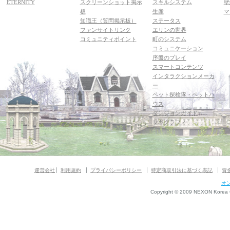
ETERNITY
スクリーンショット掲示
スキルシステム
壁
板
生産
マ
知識王（質問掲示板）
ステータス
ファンサイトリンク
エリンの世界
コミュニティポイント
町のシステム
コミュニケーション
序盤のプレイ
スマートコンテンツ
インタラクションメーカ
ー
ペット探検隊・ペットハ
ウス
ダンジョンガイド
マギグラフィ
運営会社
利用規約
プライバシーポリシー
特定商取引法に基づく表記
資
オ
Copyright © 2009 NEXON Korea Co