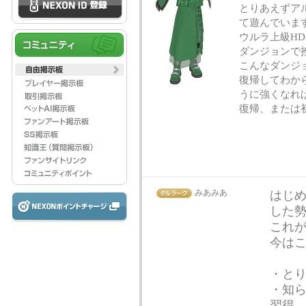
とりあえずア
て遊んでいま
ウルラ上級H
ダンジョンで
こんなダンジ
復帰してわか
うに強くなれ
復帰、または
みあみあ
はじめ
した
これ
今は
・と
・知
習得