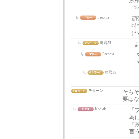
累
25
Paeonia
頑
特
(*‘
鳥君55
Paeonia
鳥君55
テターン
そも
要は
Kodiak
「
為
『
言