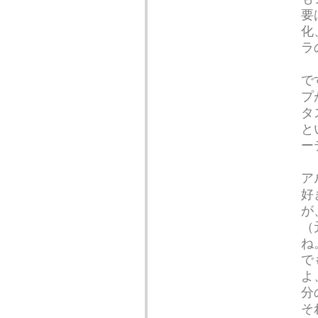
要
化
ラ
で
プ
タ
と
ー
ア
好
が
（
ね
で
よ
分
そ