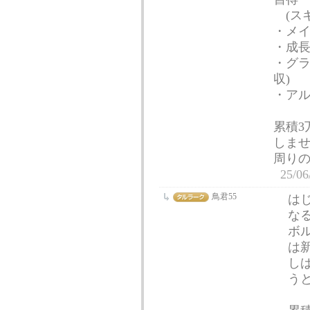
(スキ
・メ
・成長
・グラ
収)
・アル
累積3
しま
周り
25/06
鳥君55
は
な
ボ
は
し
う