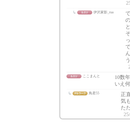
2
伊沢家影_rua
ここまんと
10数
いえ
鳥君55
正
気
た
25