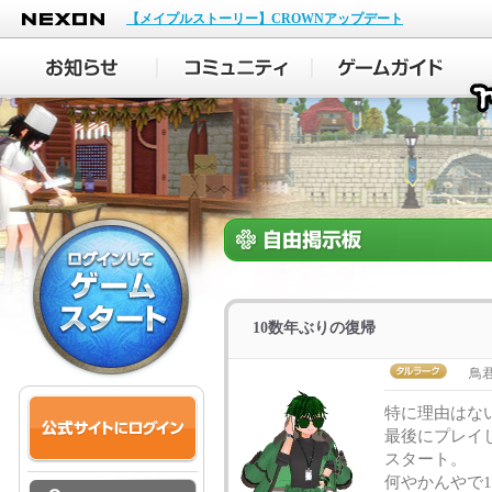
NEXON
【メイプルストーリー】CROWNアップデート
10数年ぶりの復帰
鳥君
特に理由はな
最後にプレイ
スタート。
何やかんやで