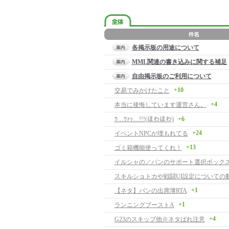
各掲示板の用途について
MML関連の書き込みに関する補足
自由掲示板のご利用について
+10
交易でみかけたこと
+4
本当に後悔しています運営さん。
ﾜ…ﾜｧｯ…!!!(ほわほわ)
+6
+24
イベントNPCが埋もれてる
+13
ゴミ箱機能使ってくれ！
イルシャの／パンのサポート選択ボック
スキルショトカや戦闘UI設定についての
+1
【ネタ】パンの出席簿RTA
+1
ランニングブーストA
+4
G23のスキップ他※ネタばれ注意