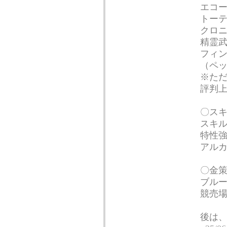
エコ
トー
クロ
精霊
フィ
（ペッ
※ただ
評判
〇ス
スキ
特性
アル
〇金
ブル
競売
後は