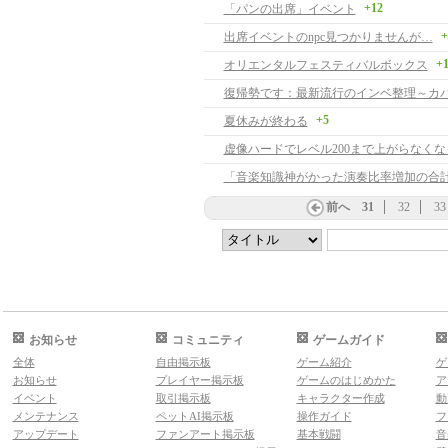
+12
「パンの出席」イベント
+
出席イベントのnpc見つかりませんが…
+
オリエンタルフェスティバルボックス
復帰勢です：最新流行のインベ整理～カ
+5
夏休みが終わる
前へ
31
32
33
お知らせ
コミュニティ
ゲームガイド
全体
自由掲示板
ゲーム紹介
ゲ
お知らせ
プレイヤー掲示板
ゲームのはじめかた
ア
イベント
取引掲示板
キャラクター作成
動
メンテナンス
ペットAI掲示板
操作ガイド
フ
アップデート
ファンアート掲示板
基本戦闘
音