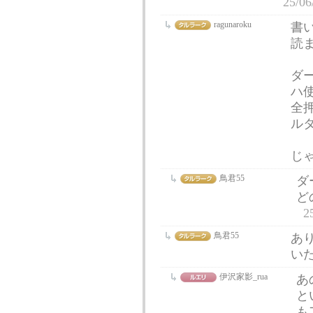
25/06
ragunaroku
書
読
ダ
ハ
全
ル
じゃ
鳥君55
ダ
ど
2
鳥君55
あ
い
伊沢家影_rua
あ
と
も