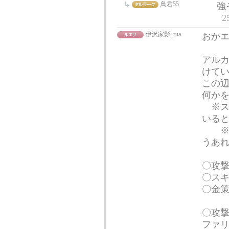
鳥君55
強
2
伊沢家影_rua
おか
アル
けて
この辺
何か
※ス
いる
※※
うあ
〇攻
〇ス
〇金
〇攻
ファ