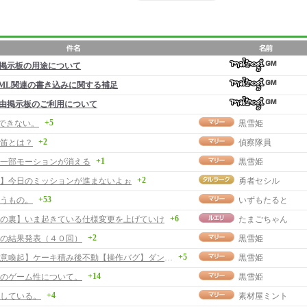
掲示板の用途について
ML関連の書き込みに関する補足
由掲示板のご利用について
+5
行できない。
黒雪姫
+2
笛とは？
偵察隊員
+1
一部モーションが消える
黒雪姫
+2
】今日のミッションが進まないよぉ
勇者セシル
+53
うもの。
いずもたると
+6
の裏】いま起きている仕様変更を上げていけ
たまごちゃん
+2
の結果発表（４０回）
黒雪姫
+5
【バグ注意喚起】ケーキ積み後不動【操作バグ】ダンス不動
黒雪姫
+14
のゲーム性について。
黒雪姫
+4
している。
素材屋ミント