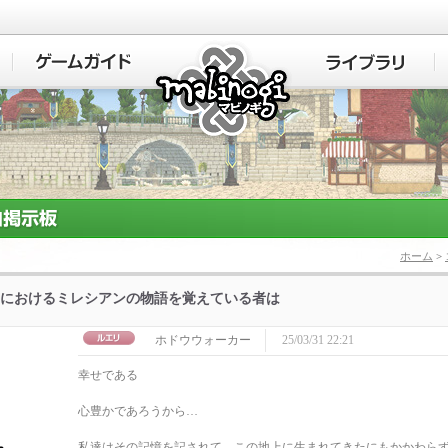
マビノギ
ホーム
>
におけるミレシアンの物語を覚えている者は
ホドウウォーカー
25/03/31 22:21
幸せである
心豊かであろうから…
私達はその記憶を記されて、この地上に生まれてきたにもかかわら