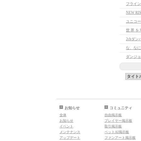
フライン
NEW 
ユニコー
世 界 を 
2chダ
な、なに
ダンジョ
お知らせ
コミュニティ
全体
自由掲示板
お知らせ
プレイヤー掲示板
イベント
取引掲示板
メンテナンス
ペットAI掲示板
アップデート
ファンアート掲示板