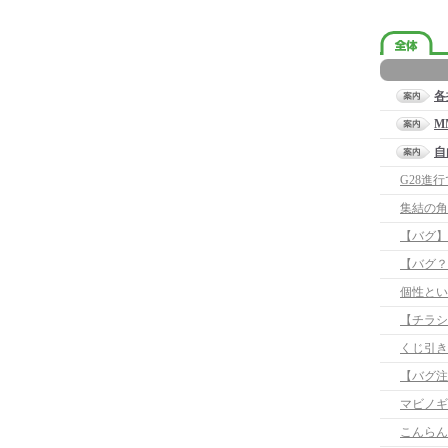
各
M
自
G28進
集結の角
【バグ】
【バグ？
個性とい
【チラシ
くじ引き
マビノギ
こんらん