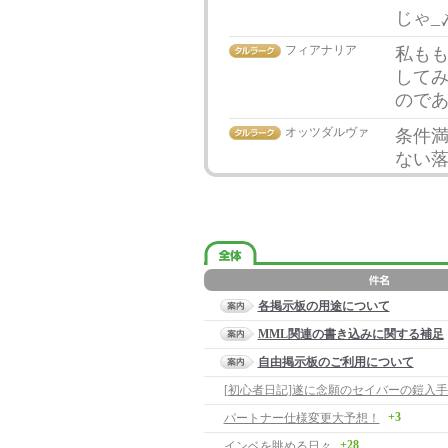
じゃ_
フィアナリア
私も
して
ので
オッツダルヴァ
条件
ない
各掲示板の用途について
MML関連の書き込みに関する補足
自由掲示板のご利用について
[初心者日記]遂に念願のセイバーの鎧入手!
+3
パートナー仕様変更大予想！
+28
インベを眺める日々