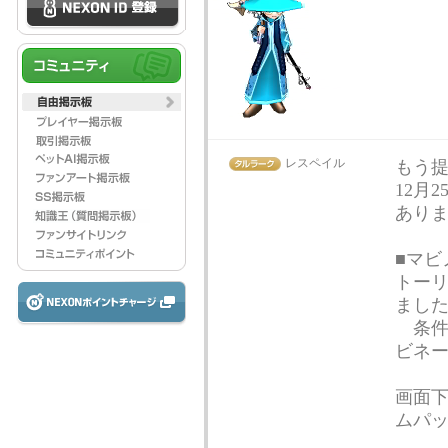
レスペイル
もう
12月
あり
■マビ
トー
ました。
条件
ビネー
画面
ムパ