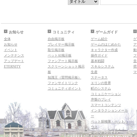
お知らせ
コミュニティ
ゲームガイド
全体
自由掲示板
ゲーム紹介
ゲ
お知らせ
プレイヤー掲示板
ゲームのはじめかた
ア
イベント
取引掲示板
キャラクター作成
動
メンテナンス
ペットAI掲示板
操作ガイド
フ
アップデート
ファンアート掲示板
基本戦闘
音
ETERNITY
スクリーンショット掲示
スキルシステム
壁
板
生産
マ
知識王（質問掲示板）
ステータス
ファンサイトリンク
エリンの世界
コミュニティポイント
町のシステム
コミュニケーション
序盤のプレイ
スマートコンテンツ
インタラクションメーカ
ー
ペット探検隊・ペットハ
ウス
ダンジョンガイド