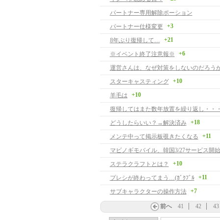
パートナー専用解除ポーション
+3
パートナー仕様変更
+21
8年ぶり復帰して…
+6
※イベント終了注意報※
運営さんは、なぜ対策をしないのだろう
+10
スターキャスティング
+10
羊毛は
復帰してはまた数年放置を繰り返し・・
+18
どうしたらいい？→解決済み
+11
メンテ中って掲示板覗きたくなる
マビノギモバイル、韓国3/27サービス開
+10
ステラクラフトとは？
+11
プレシが終わってまう…(ｶﾞｸﾌﾞﾙ
+7
サブキャラクターの操作方法
前へ
41
42
43