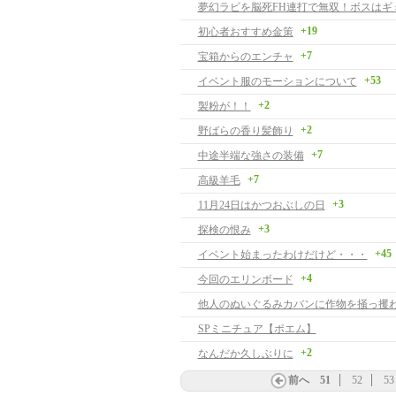
+19
初心者おすすめ金策
+7
宝箱からのエンチャ
+53
イベント服のモーションについて
+2
製粉が！！
+2
野ばらの香り髪飾り
+7
中途半端な強さの装備
+7
高級羊毛
+3
11月24日はかつおぶしの日
+3
探検の恨み
+45
イベント始まったわけだけど・・・
+4
今回のエリンボード
他人のぬいぐるみカバンに作物を掻っ攫
SPミニチュア【ポエム】
+2
なんだか久しぶりに
前へ
51
52
53