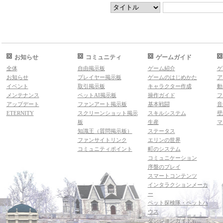
お知らせ
コミュニティ
ゲームガイド
全体
自由掲示板
ゲーム紹介
ゲ
お知らせ
プレイヤー掲示板
ゲームのはじめかた
ア
イベント
取引掲示板
キャラクター作成
動
メンテナンス
ペットAI掲示板
操作ガイド
フ
アップデート
ファンアート掲示板
基本戦闘
音
ETERNITY
スクリーンショット掲示
スキルシステム
壁
板
生産
マ
知識王（質問掲示板）
ステータス
ファンサイトリンク
エリンの世界
コミュニティポイント
町のシステム
コミュニケーション
序盤のプレイ
スマートコンテンツ
インタラクションメーカ
ー
ペット探検隊・ペットハ
ウス
ダンジョンガイド