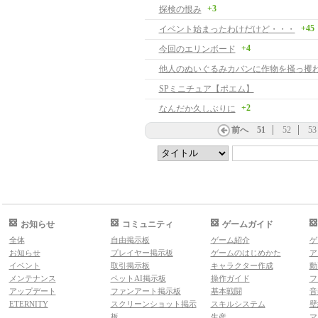
+3
探検の恨み
+45
イベント始まったわけだけど・・・
+4
今回のエリンボード
他人のぬいぐるみカバンに作物を掻っ攫
SPミニチュア【ポエム】
+2
なんだか久しぶりに
前へ
51
52
53
お知らせ
コミュニティ
ゲームガイド
全体
自由掲示板
ゲーム紹介
ゲ
お知らせ
プレイヤー掲示板
ゲームのはじめかた
ア
イベント
取引掲示板
キャラクター作成
動
メンテナンス
ペットAI掲示板
操作ガイド
フ
アップデート
ファンアート掲示板
基本戦闘
音
ETERNITY
スクリーンショット掲示
スキルシステム
壁
板
生産
マ