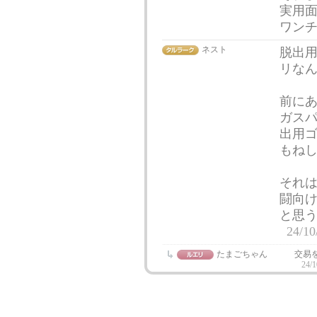
実用
ワン
ネスト
脱出
リな
前に
ガス
出用
もね
それ
闘向
と思
24/10
たまごちゃん
交易
24/1