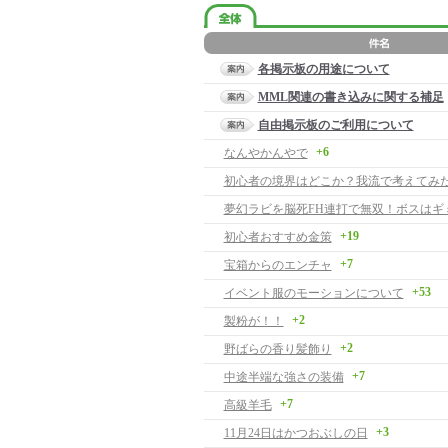
各掲示板の用途について
MML関連の書き込みに関する補足
自由掲示板のご利用について
+6
なんやかんやで
初心者の境界はどこか？我流で考えてみ
+19
初心者おすすめ金策
+7
宝箱からのエンチャ
+53
イベント服のモーションについて
+2
製粉が！！
+2
野ばらの香り髪飾り
+7
中途半端な強さの装備
+7
高級羊毛
+3
11月24日はかつおぶしの日