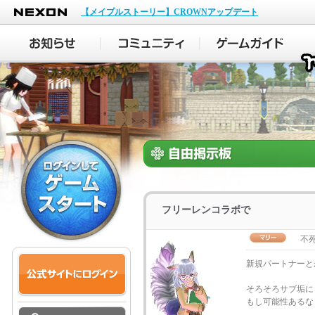
NEXON
【メイプルストーリー】CROWNアップデート
フリーレンコラボで
不
新規パートナーと
そろそろサブ垢に
もし可能性あるな