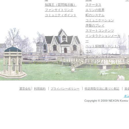
知識王（質問掲示板）
ステータス
ファンサイトリンク
エリンの世界
コミュニティポイント
町のシステム
コミュニケーション
序盤のプレイ
スマートコンテンツ
インタラクションメーカ
ー
ペット探検隊・ペットハ
ウス
ダンジョンガイド
マギグラフィ
運営会社
利用規約
プライバシーポリシー
特定商取引法に基づく表記
資
オ
Copyright © 2009 NEXON Korea Co