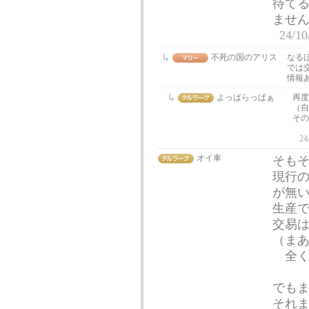
待て
ませ
24/10
不死の国のアリス
なる
では
情報
よっぱらっぱぁ
再度
（自
その
24
オイ車
そも
現行
が無
生産
交易
（ま
全く
でも
それ