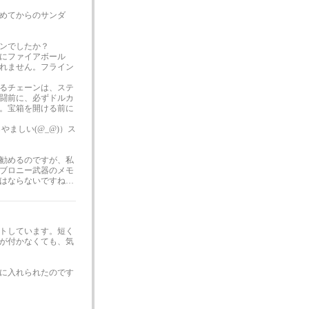
めてからのサンダ
ンでしたか？
にファイアボール
れません。フライン
るチェーンは、ステ
闘前に、必ずドルカ
。宝箱を開ける前に
やましい(@_@)）ス
勧めるのですが、私
ブロニー武器のメモ
はならないですね…
トしています。短く
が付かなくても、気
に入れられたのです