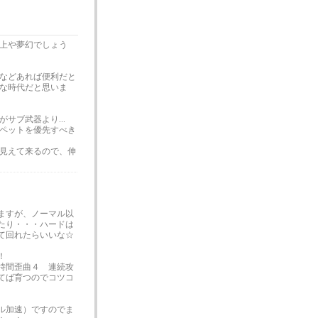
上や夢幻でしょう
などあれば便利だと
な時代だと思いま
サブ武器より...
ペットを優先すべき
が見えて来るので、伸
ますが、ノーマル以
たり・・・ハードは
て回れたらいいな☆
！
 時間歪曲４ 連続攻
てば育つのでコツコ
ル加速）ですのでま