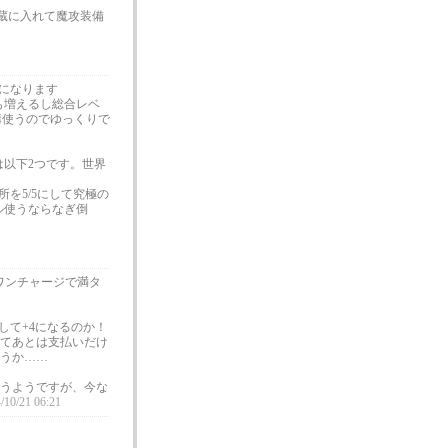
蔵に入れて魔攻装備
になります
も増えるし総合レベ
構使うのでゆっくりで
以下2つです。世界
を5/5にして究極の
ル使うならなぎ倒
ワンチャージで満タ
して+4になるのか！
てあとは支払いだけ
うか……
うようですが、今な
/10/21 06:21