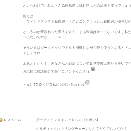
というわけで、みなさん高難易度に挑む時はどの武器を使うでしょ
例えば
「ウィンドブラスト範囲20ー＞スピニングラッシュ範囲20が便利だ
というのが昔教わった戦法です！ まあ装備は持ってないですし私だと
ｼﾞ出ないですが（ ；ｗ；）
そういえばダークメイジでドルカ消費しながら鞭も使うとなるとド
でしょうね・・・
まあともかく！ みなさんと戦法について意見交換出来たら幸いで
お気軽に雑談気分で是非コメントくだされ
ｋｓｻﾞｺなめくじな私にお救いをぉぉぉ
レスペイル
ダークメイジメインでやっている者です。
ケルティックハウリングチェーンなんてどうでしょうか？