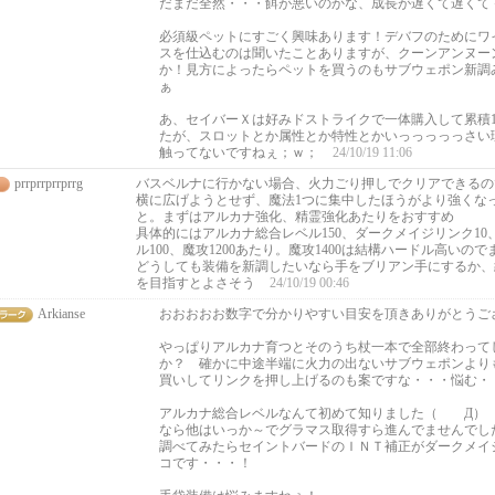
だまだ全然・・・餌が悪いのかな、成長が遅くて遅くて
必須級ペットにすごく興味あります！デバフのためにワ
スを仕込むのは聞いたことありますが、クーンアンヌー
か！見方によったらペットを買うのもサブウェポン新調
ぁ
あ、セイバーＸは好みドストライクで一体購入して累積
たが、スロットとか属性とか特性とかいっっっっっさい
触ってないですねぇ；ｗ；
24/10/19 11:06
prrprrprrprrg
バスベルナに行かない場合、火力ごり押しでクリアできるの
横に広げようとせず、魔法1つに集中したほうがより強くな
と。まずはアルカナ強化、精霊強化あたりをおすすめ
具体的にはアルカナ総合レベル150、ダークメイジリンク1
ル100、魔攻1200あたり。魔攻1400は結構ハードル高いのでま
どうしても装備を新調したいなら手をブリアン手にするか、
を目指すとよさそう
24/10/19 00:46
Arkianse
おおおおお数字で分かりやすい目安を頂きありがとうご
やっぱりアルカナ育つとそのうち杖一本で全部終わって
か？ 確かに中途半端に火力の出ないサブウェポンより
買いしてリンクを押し上げるのも案ですな・・・悩む・
アルカナ総合レベルなんて初めて知りました（ Д）
なら他はいっか～でグラマス取得すら進んでませんでし
調べてみたらセイントバードのＩＮＴ補正がダークメイ
コです・・・！