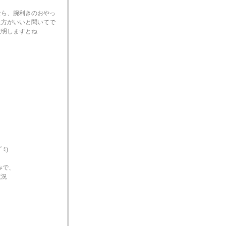
なら、腕利きのおやっ
た方がいいと聞いてで
説明しますとね
ﾐ)
みで、
状況