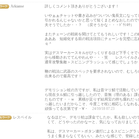
Arkianse
詳しくコメント頂きありがとうございます！
いやぁぁチャットや書き込みがついつい鬼長文になって
引かれるんじゃないかと思って短くまとめなおしたので
夫そうでしたか・・？ （戻そうかな・・・ﾄﾞｳｼﾖｳ）
またチェーンの戦術を聞けてとてもうれしいです！この
あああ 短縮化する前の戦法項目にチェーンを完璧に忘
ｑ＾
実はデスマーカースキルがびっくりするほど下手くそで
から移動されててんやわんや・・・笑 レスペイルさ
通常攻撃集敵＞スピニングラッシュって感じでしょうか
鞭の戦法に武器のスペックを要求されないので、むしろ
出来るので最高です！
デモリション杖の方ですが、私は昔マリ鯖で活動してい
ら現在タル鯖に引っ越ししたので、昔無（理のある）課
たものです・・ｗ 累積が足りず結局宝の持ち腐れだっ
っ越したいまだからこそ、今度こそ杖に相応しくなれる
頑張ってる次第です・∀・
24/10/18 07:23
レスペイル
なるほどー、デモリ杖は課金でしたか。私も欲しいの
くて、どうやったのかなーと、気になっておりまして
私は、デスマーカー＞ボタン連打によるスピニングラ
うまく集まらなくてもいい、みたいな感じで、登録し