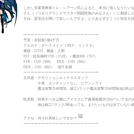
しかし先輩冒険者ミレ・シアーン氏によると、本当に強くなりたい
さん（（つまりグランドマスター戦闘民族のみなさん））に相談し
すね、是非話を聞いて欲しいんですよ。とりあえずさくっと状況を
ーーーーーーーーーーーーーーーーーーーーー
予算：全財産1億4千万
アルカナ：ダークメイジ（39LV、リンク３）
累積：22332 種族：人間
INT：杖装備時1795（1528）＞魔攻860（357）
STR：1329（909） DEX：1191（862）
DEX：1191（862） 他千未満
ーーーーーーーーーーーーーーーーーーーーー
主武器：デモリションルミナススタッフ
６青、エンチャントなし、ピアシング１
魔法攻撃力40増加、細工1ランク魔法攻撃力64増加(他2枠はｺﾞ
防具類：特筆すべきは腕にアイススピア爆発範囲20/20がついてるの
他は細工1ランク3枠あっても、まだいいものは出ていない
アクセ：何それ美味しいですか？
ーーーーーーーーーーーーーーーーーーーーー