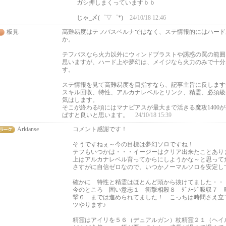
ガシ押しまくっていますｂｂ
じゃ_〆(゜▽゜*)
24/10/18 12:46
板見
高難易度はテフバスベルナではなく、ステ情報的にはハード
か。
テフバスなら火力以外にウィンドブラストや誘惑の罠の範囲
思いますが、ハード上や夢幻は、メイジなら火力のみで十分
す。
ステ情報を見て高難易度を目指すなら、記事主旨に反しますが
スキル回収、特性、アルカナレベルとリンク、精霊、必須級
気はします。
そこが終わる頃にはマナピアスが最大まで活きる魔攻1400
ばすと良いと思います。
24/10/18 15:39
Arkianse
コメント感謝です！
そうですねぇ～今の目標は夢幻ソロですね！
テフもいつかは・・・イージーはクリア出来たことあり
上はアルカナレベル育ってからにしようかな～と思って
さすがに自信ゼロなので、いつかノーマルソロを安定し
確かに 特性と精霊はほとんど頭から抜けてました・・
今のところ 固い意志１ 衝撃相殺８ ﾀﾞﾒｰｼﾞ吸収７
撃６ までは進められてました！ こっちは時間さえ立
ツやります♪
精霊はアイリを５６（デュアルガン）杖精霊２１（ヘイ