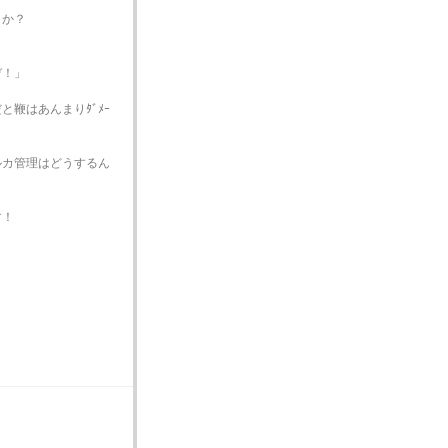
うか？
ぞ！」
鞭はあんまりﾀﾞﾒｰ
ルカ管理はどうするん
す！