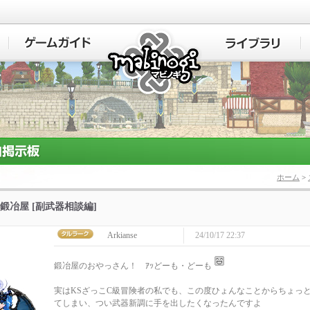
マビノギ
ホーム
>
鍛冶屋 [副武器相談編]
Arkianse
24/10/17 22:37
鍛冶屋のおやっさん！ ｱｯどーも・どーも
実はKSざっこC級冒険者の私でも、この度ひょんなことからちょっ
てしまい、つい武器新調に手を出したくなったんですよ