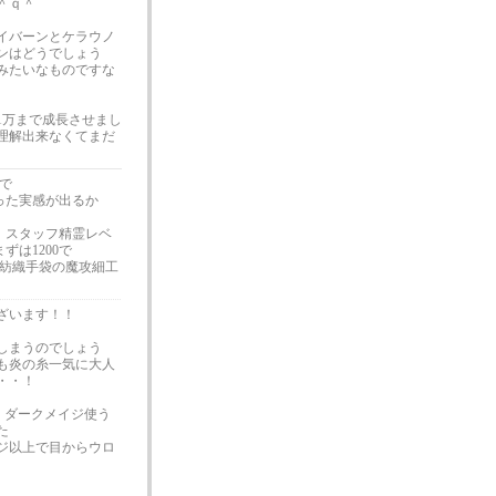
＾ｑ＾
イバーンとケラウノ
ンはどうでしょう
みたいなものですな
1万まで成長させまし
理解出来なくてまだ
で
った実感が出るか
0、スタッフ精霊レベ
ずは1200で
紡織手袋の魔攻細工
ざいます！！
しまうのでしょう
も炎の糸一気に大人
・・！
 ダークメイジ使う
た
ジ以上で目からウロ