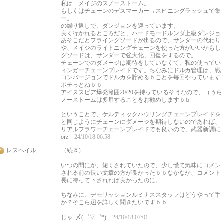
私は、メイジのスノーストーム。
もしくはチェーンのデスマーカー→スピニングラッシュで集
ー。
の繰り返しで、ダンジョンを巡っています。
良く行かれるところだと、ハードモードルンダ上級ダンジョ
あそこだとフライングソードが出るので、サンダーの代わり
や、メイジのライトニングチェーンを使った方がいいかもし
グソードは、サンダーで強大化、回復をするので。
チェーンでのダメージは期待をしていなくて、私の使ってい
ィンガーチェーンブレイドです。ちなみにドルカ管理は、戦
コンバージョンでドルカを貯めるｂことを毎回やっています
ポチっとねｂｂ
アイススピア爆発範囲20/20を持っているそうなので、（うら
ノーストームは多用することをお勧めしますｂｂ
ということで、ケルティックハウリングチェーンブレイドを
と同じようにチェーンにダメージを期待しないのであれば、
リアルフラワーチェーンブレイドでも良いので、武器新調に
orz
24/10/18 06:58
レスペイル
（続き）
いつの間にか、短くされていたので、少し慌て気味にコメン
される前の長い文章の方が良かったｂｂなかなか、コメント
長に待って下されれば良かったのに。
ちなみに、デモリッションルミナススタッフはどうやって手
か？そこら辺を詳しく聞きたいですｂｂ
じゃ_〆(゜▽゜*)
24/10/18 07:01