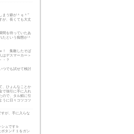
しまう癖が＾ｑ＾”
すが、長くても大丈
瞬間を待っていたあ
れたという痴態が＾
ｗ！ 集敵したそば
んはデスマーカー＞
・・？
いつでも試せて検討
て、ひょんなことか
金で強引に手に入れ
たので、タル鯖に引
ように日々コツコツ
ですが、手に入らな
。
ッシュですｂ
たボタンＦ１をガシ