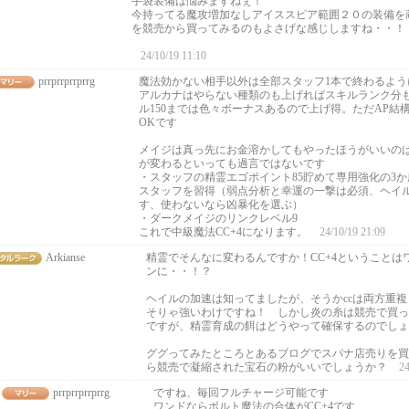
手袋装備は悩みますねぇ！
今持ってる魔攻増加なしアイススピア範囲２０の装備を
を競売から買ってみるのもよさげな感じしますね・・！
24/10/19 11:10
prrprrprrprrg
魔法効かない相手以外は全部スタッフ1本で終わるよう
アルカナはやらない種類のも上げればスキルランク分
ル150までは色々ボーナスあるので上げ得。ただAP結
OKです
メイジは真っ先にお金溶かしてもやったほうがいいのは
が変わるといっても過言ではないです
・スタッフの精霊エゴポイント85貯めて専用強化の3か所
スタッフを習得（弱点分析と幸運の一撃は必須、ヘイ
す、使わないなら凶暴化を選ぶ）
・ダークメイジのリンクレベル9
これで中級魔法CC+4になります。
24/10/19 21:09
Arkianse
精霊でそんなに変わるんですか！CC+4ということは
ンに・・！？
ヘイルの加速は知ってましたが、そうかccは両方重複
そりゃ強いわけですね！ しかし炎の糸は競売で買っ
ですが、精霊育成の餌はどうやって確保するのでしょ
ググってみたところとあるブログでスパナ店売りを買
ら競売で凝縮された宝石の粉がいいでしょうか？
24
prrprrprrprrg
ですね、毎回フルチャージ可能です
ワンドならボルト魔法の合体がCC+4です